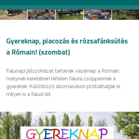
Gyereknap, piacozás és rózsafánksütés
a Rómain! (szombat)
Falunapi játszóházat tartanak vasárnap a Rómain,
melynek keretében hirtelen falura csöppennek a
gyerekek. Különböző állomásokon próbálhatják ki,
milyen is a falusi lét.