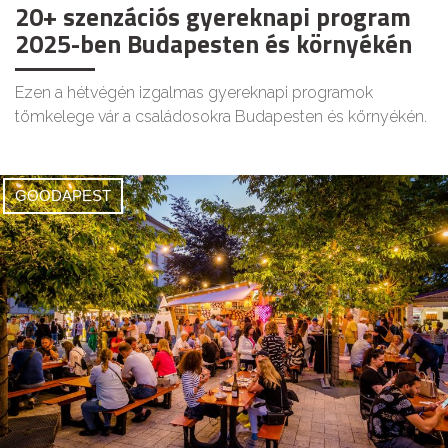
20+ szenzációs gyereknapi program
2025-ben Budapesten és környékén
Ezen a hétvégén izgalmas gyereknapi programok
tömkelege vár a családosokra Budapesten és környékén.
GOODAPEST