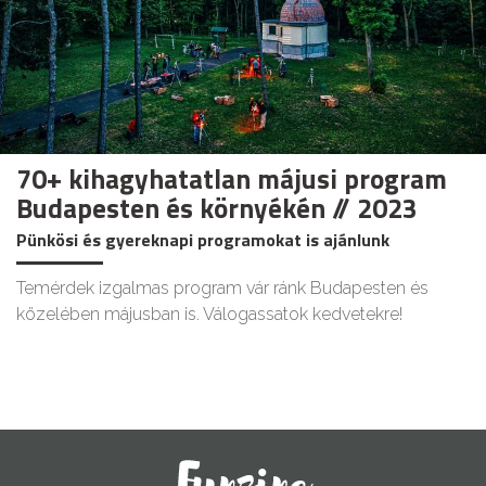
70+ kihagyhatatlan májusi program
Budapesten és környékén // 2023
Pünkösi és gyereknapi programokat is ajánlunk
Temérdek izgalmas program vár ránk Budapesten és
közelében májusban is. Válogassatok kedvetekre!