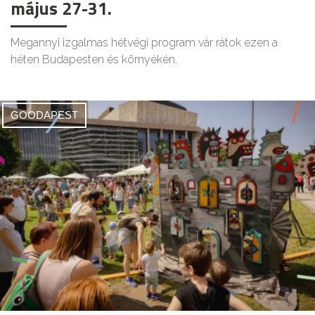
május 27-31.
Megannyi izgalmas hétvégi program vár rátok ezen a
héten Budapesten és környékén.
GOODAPEST