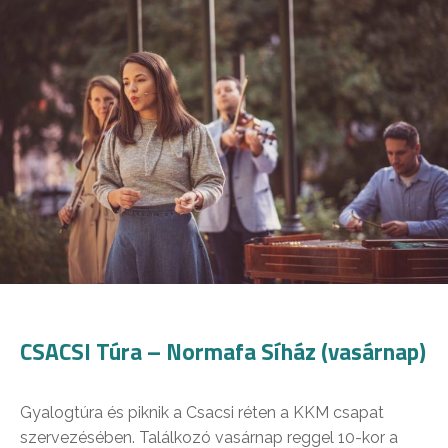
CSACSI Túra – Normafa Síház (vasárnap)
Gyalogtúra és piknik a Csacsi réten a KKM csapat
szervezésében. Találkozó vasárnap reggel 10-kor a