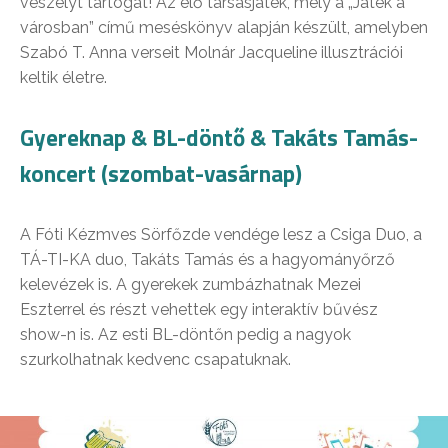
veszélyt tartogat! Az élő társasjáték, mely a „Játék a
városban” című meséskönyv alapján készült, amelyben
Szabó T. Anna verseit Molnár Jacqueline illusztrációi
keltik életre.
Gyereknap & BL-döntő & Takáts Tamás-
koncert (szombat-vasárnap)
A Fóti Kézmves Sörfőzde vendége lesz a Csiga Duo, a
TÁ-TI-KA duo, Takáts Tamás és a hagyományőrző
kelevézek is. A gyerekek zumbázhatnak Mezei
Eszterrel és részt vehettek egy interaktív bűvész
show-n is. Az esti BL-döntőn pedig a nagyok
szurkolhatnak kedvenc csapatuknak.