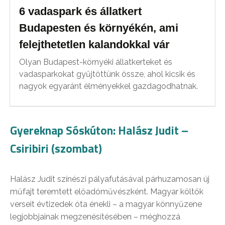
6 vadaspark és állatkert
Budapesten és környékén, ami
felejthetetlen kalandokkal vár
Olyan Budapest-környéki állatkerteket és
vadasparkokat gyűjtöttünk össze, ahol kicsik és
nagyok egyaránt élményekkel gazdagodhatnak.
Gyereknap Sóskúton: Halász Judit –
Csiribiri (szombat)
Halász Judit színészi pályafutásával párhuzamosan új
műfajt teremtett előadóművészként. Magyar költők
verseit évtizedek óta énekli – a magyar könnyűzene
legjobbjainak megzenésítésében – méghozzá