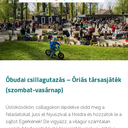
Óbudai csillagutazás – Óriás társasjáték
(szombat-vasárnap)
Üstökösökön, csillagokon lépdelve oldd meg a
feladatokat, juss el Nyuszival a Holdra és hozzátok le a
sajtot Egérkének! De vigyázz, a világűr számtalan