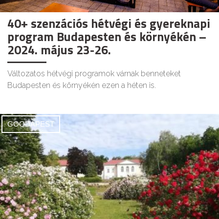
40+ szenzációs hétvégi és gyereknapi
program Budapesten és környékén –
2024. május 23-26.
Változatos hétvégi programok várnak benneteket
Budapesten és környékén ezen a héten is.
GOODAPEST