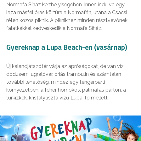
Normafa Síház kerthelyiségében. Innen indulva egy
laza másfél órás körtúra a Normafán, utána a Csacsi
réten közös piknik. A piknikhez minden résztvevőnek
falatkákkal kedveskedik a Normafa Síház.
Gyereknap a Lupa Beach-en (vasárnap)
Új kalandjátszótér várja az apróságokat, de van vízi
dodzsem, ugrálóvár, óriás trambulin és számtalan
további lehetőség, mindez egy tengerparti
környezetben, a fehér homokos, pálmafás parton, a
türkizkék, kristálytiszta vizű Lupa-tó mellett.