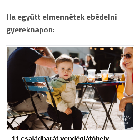
Ha együtt elmennétek ebédelni
gyereknapon:
11 családbarát vendéglátóhely