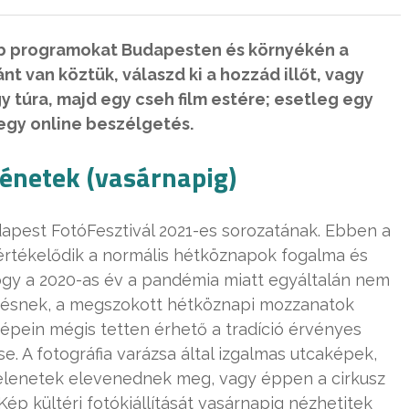
bb programokat Budapesten és környékén a
t van köztük, válaszd ki a hozzád illőt, vagy
y túra, majd egy cseh film estére; esetleg egy
 egy online beszélgetés.
ténetek (vasárnapig)
dapest FotóFesztivál 2021-es sorozatának. Ebben a
rtékelődik a normális hétköznapok fogalma és
hogy a 2020-as év a pandémia miatt egyáltalán nem
ésnek, a megszokott hétköznapi mozzanatok
épein mégis tetten érhető a tradíció érvényes
e. A fotográfia varázsa által izgalmas utcaképek,
t jelenetek elevenednek meg, vagy éppen a cirkusz
Kép kültéri fotókiállítását vasárnapig nézhetitek