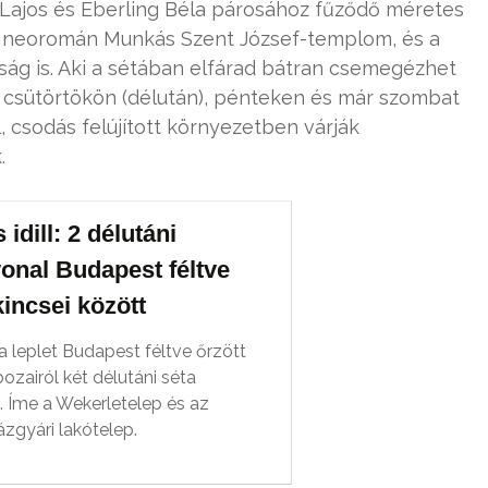
 Lajos és Éberling Béla párosához fűződő méretes
 a neoromán Munkás Szent József-templom, és a
ság is. Aki a sétában elfárad bátran csemegézhet
, csütörtökön (délután), pénteken és már szombat
, csodás felújított környezetben várják
.
idill: 2 délutáni
onal Budapest féltve
kincsei között
a leplet Budapest féltve őrzött
ozairól két délutáni séta
. Íme a Wekerletelep és az
zgyári lakótelep.