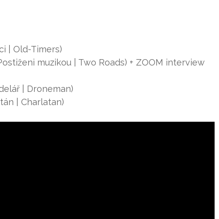
íci | Old-Timers)
 (Postiženi muzikou | Two Roads) + ZOOM interview
odelář | Droneman)
atán | Charlatan)