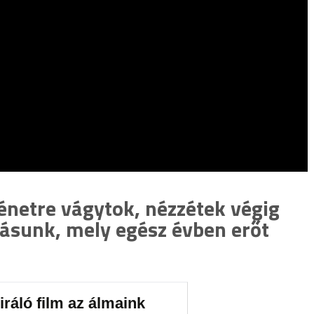
énetre vágytok, nézzétek végig
atásunk, mely egész évben erőt
iráló film az álmaink