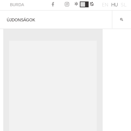
EN
HU
SL
BURDA
ÚJDONSÁGOK