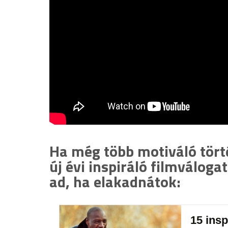
Ha még több motiváló tört
új évi inspiráló filmválog
ad, ha elakadnátok:
15 insp