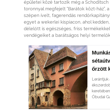
épületei közé tartozik még a Schoditsch
toronnyal megfejelt “Barátok közt-ház”,
szépen ívelt, fagerendás rendőrkapitány
egyet a wekerlei kispiacon, ahol kedden
délelőtt is egészséges, friss termékekkel
vendégeiket a barátságos helyi termelők
Munkás 
sétaútv
őrzött 
Lerántjuk 
ékszerdob
keretében
Óbudai Gá