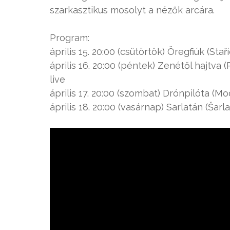
szarkasztikus mosolyt a nézők arcára.
Program:
április 15. 20:00 (csütörtök) Öregfiúk (Stař
április 16. 20:00 (péntek) Zenétől hajtva
live
április 17. 20:00 (szombat) Drónpilóta (M
április 18. 20:00 (vasárnap) Sarlatán (Šarl