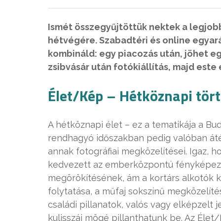
Ismét összegyűjtöttük nektek a legjo
hétvégére. Szabadtéri és online egyarán
kombináld: egy piacozás után, jöhet eg
zsibvásár után fotókiállítás, majd este
Élet/Kép – Hétköznapi tör
A hétköznapi élet – ez a tematikája a Bu
rendhagyó időszakban pedig valóban áté
annak fotográfiai megközelítései. Igaz, 
kedvezett az emberközpontú fényképez
megörökítésének, ám a kortárs alkotók k
folytatása, a műfaj sokszínű megközelítés
családi pillanatok, valós vagy elképzel
kulisszái mögé pillanthatunk be. Az Élet/