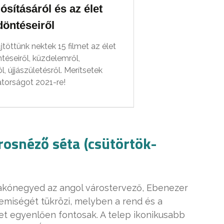
sításáról és az élet
döntéseiről
töttünk nektek 15 filmet az élet
téseiről, küzdelemről,
l, újjászületésről. Merítsetek
átorságot 2021-re!
rosnéző séta (csütörtök-
lakónegyed az angol várostervező, Ebenezer
emiségét tükrözi, melyben a rend és a
zet egyenlően fontosak. A telep ikonikusabb