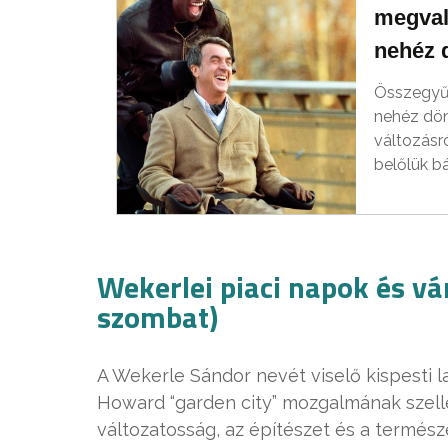
megvaló
nehéz 
Összegyűj
nehéz dön
változásró
belőlük b
Wekerlei piaci napok és vá
szombat)
A Wekerle Sándor nevét viselő kispesti 
Howard “garden city” mozgalmának szell
változatosság, az építészet és a termés