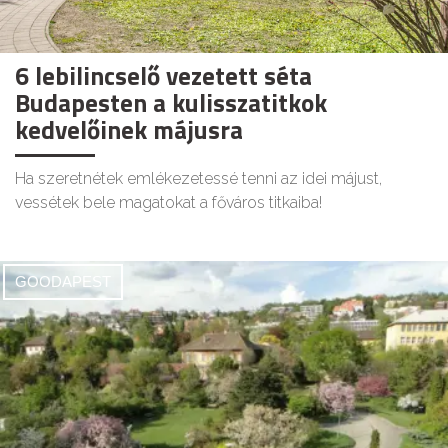
6 lebilincselő vezetett séta
Budapesten a kulisszatitkok
kedvelőinek májusra
Ha szeretnétek emlékezetessé tenni az idei májust,
vessétek bele magatokat a főváros titkaiba!
GOODAPEST