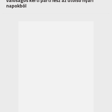
valóságos kerti parti lesz az utolsó nyári
napokból