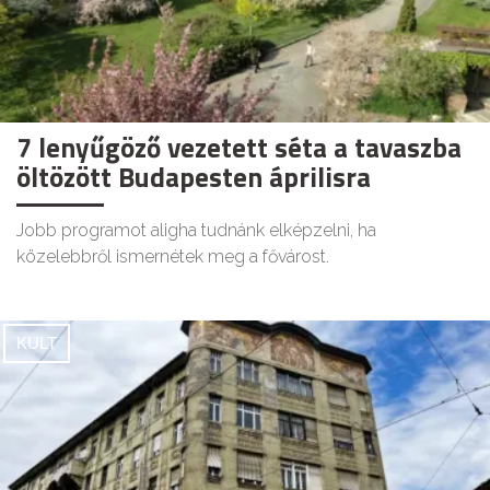
7 lenyűgöző vezetett séta a tavaszba
öltözött Budapesten áprilisra
Jobb programot aligha tudnánk elképzelni, ha
közelebbről ismernétek meg a fővárost.
KULT