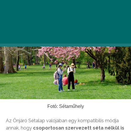
Fotó: Sétaműhely
Az Önjáró Sétalap valójában egy kompatibilis módja
annak, hogy
csoportosan szervezett séta nélkül is