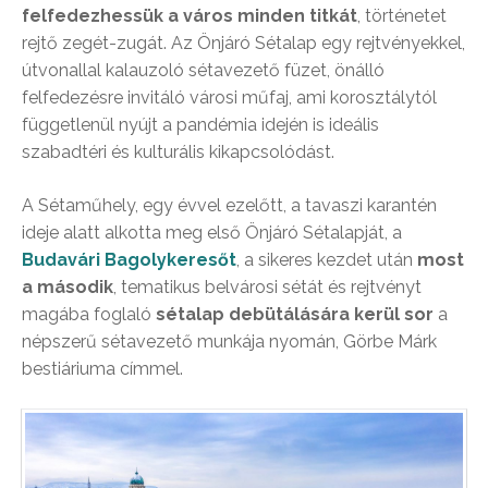
felfedezhessük a város minden titkát
, történetet
rejtő zegét-zugát. Az Önjáró Sétalap egy rejtvényekkel,
útvonallal kalauzoló sétavezető füzet, önálló
felfedezésre invitáló városi műfaj, ami korosztálytól
függetlenül nyújt a pandémia idején is ideális
szabadtéri és kulturális kikapcsolódást.
A Sétaműhely, egy évvel ezelőtt, a tavaszi karantén
ideje alatt alkotta meg első Önjáró Sétalapját, a
Budavári Bagolykeresőt
, a sikeres kezdet után
most
a második
, tematikus belvárosi sétát és rejtvényt
magába foglaló
sétalap debütálására kerül sor
a
népszerű sétavezető munkája nyomán, Görbe Márk
bestiáriuma címmel.