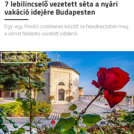
7 lebilincselő vezetett séta a nyári
vakáció idejére Budapesten
Egy-egy frissítő csobbanás között se feledkezzetek meg
a várost felderítő vezetett sétákról.
GOODAPEST