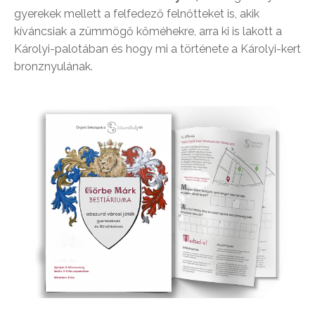
gyerekek mellett a felfedező felnőtteket is, akik
kíváncsiak a zümmögő kőméhekre, arra ki is lakott a
Károlyi-palotában és hogy mi a története a Károlyi-kert
bronznyulának.