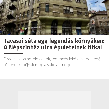
Tavaszi séta egy legendás környéken:
A Népszínház utca épületeinek titkai
Szecessziós homlokzatok, legendás lakók és meglepő
történetek bújnak meg a vakolat mögött.