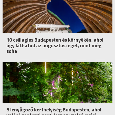
10 csillagles Budapesten és környékén, ahol
úgy láthatod az augusztusi eget, mint még
soha
5 lenyűgöző kerthelyiség Budapesten, ahol