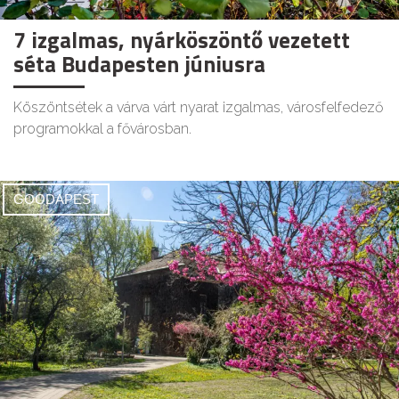
7 izgalmas, nyárköszöntő vezetett
séta Budapesten júniusra
Köszöntsétek a várva várt nyarat izgalmas, városfelfedező
programokkal a fővárosban.
GOODAPEST