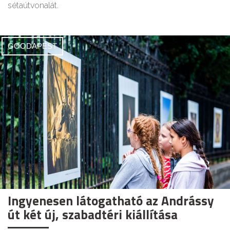
sétaútvonalát.
GOODAPEST
Ingyenesen látogatható az Andrássy
út két új, szabadtéri kiállítása