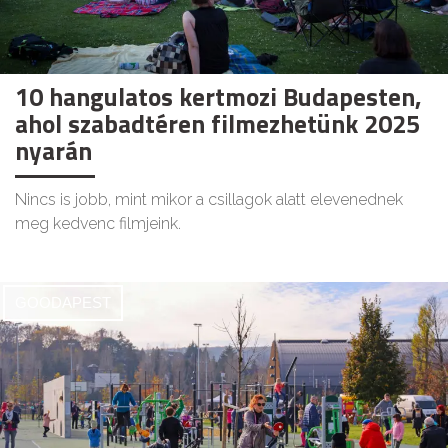
10 hangulatos kertmozi Budapesten,
ahol szabadtéren filmezhetünk 2025
nyarán
Nincs is jobb, mint mikor a csillagok alatt elevenednek
meg kedvenc filmjeink.
GOODAPEST