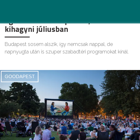
20+ varázslatos program a csillagos
égbolt alatt Budapesten, amit vétek
kihagyni júliusban
Budapest sosem alszik, így nemcsak nappal, de
napnyugta után is szuper szabadtéri programokat kínál.
GOODAPEST