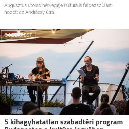
Augusztus utolsó hétvégéje kulturális felpezsdülést
hozott az Andrássy útra.
GOODAPEST
5 kihagyhatatlan szabadtéri program