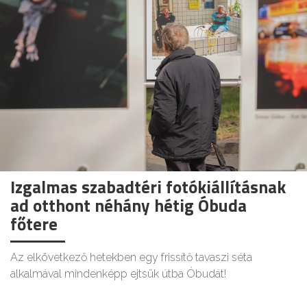
Izgalmas szabadtéri fotókiállításnak
ad otthont néhány hétig Óbuda
főtere
Az elkövetkező hetekben egy frissítő tavaszi séta
alkalmával mindenképp ejtsük útba Óbudát!