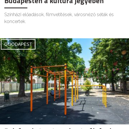
Budapesten a kultúra jegyében
Színházi előadások, filmvetítések, városnéző séták és
koncertek.
GOODAPEST