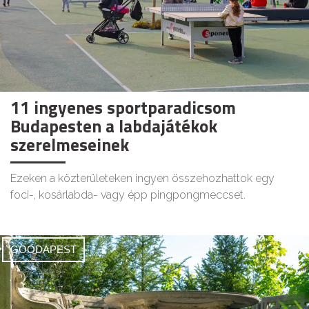
11 ingyenes sportparadicsom
Budapesten a labdajátékok
szerelmeseinek
Ezeken a közterületeken ingyen összehozhattok egy
foci-, kosárlabda- vagy épp pingpongmeccset.
GOODAPEST