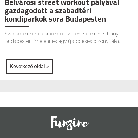
Belvárosi street workout pályával
gazdagodott a szabadtéri
kondiparkok sora Budapesten
Szabadtéri kondiparkokból szerencsére nincs hiány
Budapesten: íme ennek egy újabb ékes bizonyítéka.
Következő oldal »