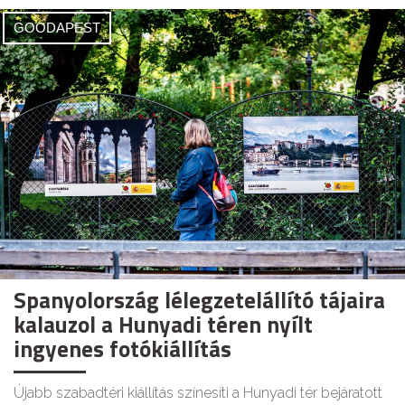
GOODAPEST
Spanyolország lélegzetelállító tájaira
kalauzol a Hunyadi téren nyílt
ingyenes fotókiállítás
Újabb szabadtéri kiállítás színesíti a Hunyadi tér bejáratott