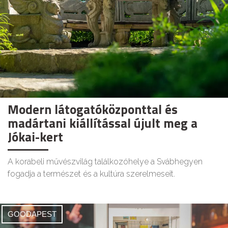
Modern látogatóközponttal és
madártani kiállítással újult meg a
Jókai-kert
A korabeli művészvilág találkozóhelye a Svábhegyen
fogadja a természet és a kultúra szerelmeseit.
GOODAPEST