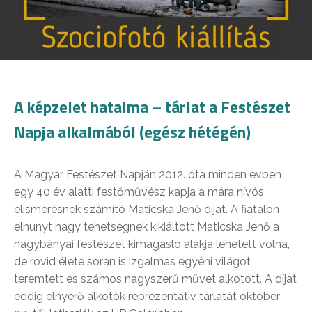
A képzelet hatalma – tárlat a Festészet
Napja alkalmából (egész hétégén)
A Magyar Festészet Napján 2012. óta minden évben
egy 40 év alatti festőművész kapja a mára nívós
elismerésnek számító Maticska Jenő díjat. A fiatalon
elhunyt nagy tehetségnek kikiáltott Maticska Jenő a
nagybányai festészet kimagasló alakja lehetett volna,
de rövid élete során is izgalmas egyéni világot
teremtett és számos nagyszerű művet alkotott. A díjat
eddig elnyerő alkotók reprezentatív tárlatát október