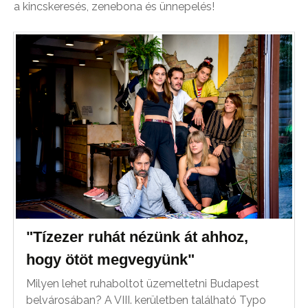
a kincskeresés, zenebona és ünnepelés!
"Tízezer ruhát nézünk át ahhoz,
hogy ötöt megvegyünk"
Milyen lehet ruhaboltot üzemeltetni Budapest
belvárosában? A VIII. kerületben található Typo