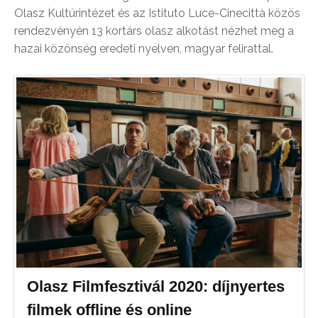
Olasz Kultúrintézet és az Istituto Luce-Cinecittà közös
rendezvényén 13 kortárs olasz alkotást nézhet meg a
hazai közönség eredeti nyelven, magyar felirattal.
Olasz Filmfesztivál 2020: díjnyertes
filmek offline és online