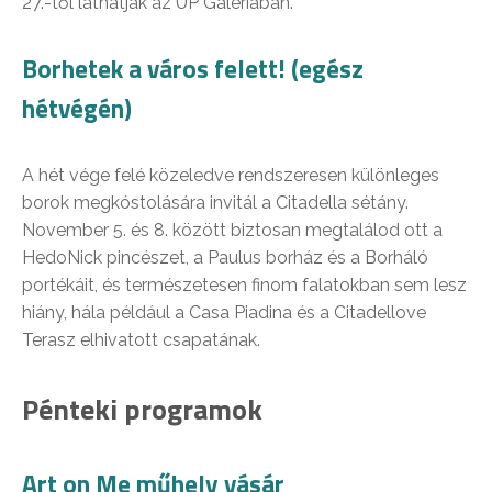
27.-től láthatják az UP Galériában.
Borhetek a város felett! (egész
hétvégén)
A hét vége felé közeledve rendszeresen különleges
borok megkóstolására invitál a Citadella sétány.
November 5. és 8. között biztosan megtalálod ott a
HedoNick pincészet, a Paulus borház és a Borháló
portékáit, és természetesen finom falatokban sem lesz
hiány, hála például a Casa Piadina és a Citadellove
Terasz elhivatott csapatának.
Pénteki programok
Art on Me műhely vásár