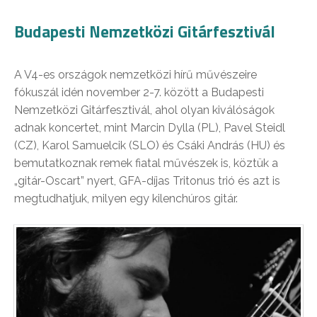
Budapesti Nemzetközi Gitárfesztivál
A V4-es országok nemzetközi hírű művészeire
fókuszál idén november 2-7. között a Budapesti
Nemzetközi Gitárfesztivál, ahol olyan kiválóságok
adnak koncertet, mint Marcin Dylla (PL), Pavel Steidl
(CZ), Karol Samuelcik (SLO) és Csáki András (HU) és
bemutatkoznak remek fiatal művészek is, köztük a
„gitár-Oscart” nyert, GFA-díjas Tritonus trió és azt is
megtudhatjuk, milyen egy kilenchúros gitár.