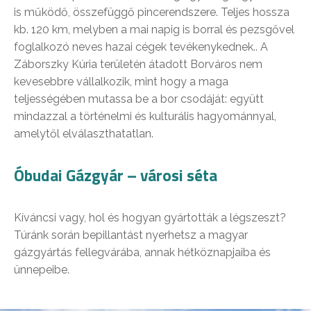
is működő, összefüggő pincerendszere. Teljes hossza
kb. 120 km, melyben a mai napig is borral és pezsgővel
foglalkozó neves hazai cégek tevékenykednek.. A
Záborszky Kúria területén átadott Borváros nem
kevesebbre vállalkozik, mint hogy a maga
teljességében mutassa be a bor csodáját: együtt
mindazzal a történelmi és kulturális hagyománnyal,
amelytől elválaszthatatlan.
Óbudai Gázgyár – városi séta
Kíváncsi vagy, hol és hogyan gyártották a légszeszt?
Túránk során bepillantást nyerhetsz a magyar
gázgyártás fellegvárába, annak hétköznapjaiba és
ünnepeibe.