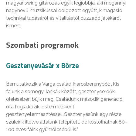
magyar swing gitározás egyik legjobbja, aki megannyi
nagynevű muzsikussal dolgozott együtt, kimagasló
technikai tudásáról és vitalitástól duzzadó játékáról
ismert.
Szombati programok
Gesztenyevásár x Börze
Bemutatkozik a Varga család Iharosberényből: „Kis
falunk a somogyi lankák között, gesztenyeerdők
ölelésében bújik meg. Családunk második generáció
óta foglalkozik, őstermelőként,
gesztenyetermesztéssel. Gesztenyésünk egy része
szüleink illetve általunk telepített, de kóstolhatnak 80-
100 éves fáink gyümölcséből is.”