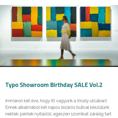
Typo Showroom Birthday SALE Vol.2
Immáron két éve, hogy itt vagyunk a Krúdy utcában!
Ennek alkalmából két napos lezárós bulival készülünk
nektek: péntek nyitástól, egészen szombat zárásig tart