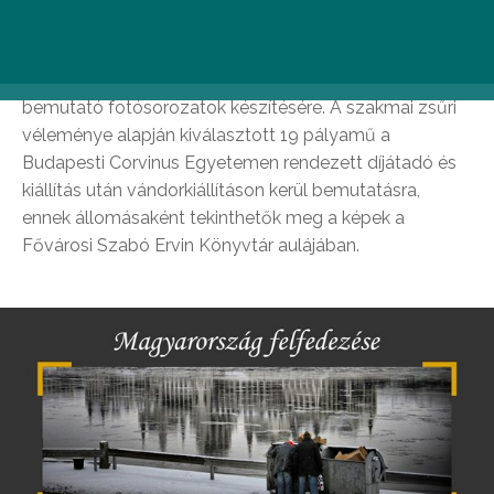
ötvöző, a mai magyar (határon innen és túl)
társadalom, illetve a magyarsággal együtt élő
társadalmak fontos csoportjait és jelenségeit
bemutató fotósorozatok készítésére. A szakmai zsűri
véleménye alapján kiválasztott 19 pályamű a
Budapesti Corvinus Egyetemen rendezett díjátadó és
kiállítás után vándorkiállításon kerül bemutatásra,
ennek állomásaként tekinthetők meg a képek a
Fővárosi Szabó Ervin Könyvtár aulájában.