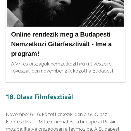
Online rendezik meg a Budapesti
Nemzetközi Gitárfesztivált - Íme a
program!
A V4-es országok nemzetközi hírű művészeire
fókuszál idén november 2-7. között a Budapesti
18. Olasz Filmfesztivál
November 6-16. között érkezik idén a 18. Olasz
Filmfesztivál – Mittelcinemafest a budapesti Puskin
moziba, illetve országosan a távmoziba. A Budapesti