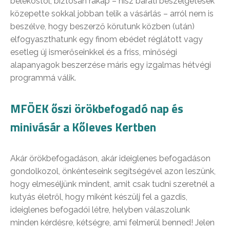
belekóstol, biztosan rákap – hisz baráti beszélgetések
közepette sokkal jobban telik a vásárlás – arról nem is
beszélve, hogy beszerző körutunk közben (után)
elfogyaszthatunk egy finom ebédet réglátott vagy
esetleg új ismerőseinkkel és a friss, minőségi
alapanyagok beszerzése máris egy izgalmas hétvégi
programmá válik.
MFÖEK őszi örökbefogadó nap és
minivásár a Kőleves Kertben
Akár örökbefogadáson, akár ideiglenes befogadáson
gondolkozol, önkénteseink segítségével azon leszünk,
hogy elmeséljünk mindent, amit csak tudni szeretnél a
kutyás életről, hogy miként készülj fel a gazdis,
ideiglenes befogadói létre, helyben válaszolunk
minden kérdésre, kétségre, ami felmerül benned! Jelen