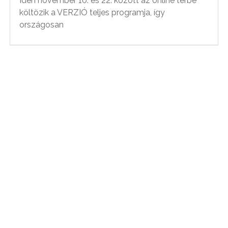
Idén november 10. és 22. között az online térbe
költözik a VERZIÓ teljes programja, így
országosan