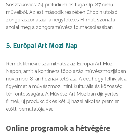
Sosztakovics: 24 prelúdium és fúga Op. 87 című
műveiből. Az est második részében Chopin utolsó
zongoraszonátája, a négytételes H-moll szonáta
szólal meg a zongoraművész tolmácsolásában.
5. Európai Art Mozi Nap
Remek filmekre számíthatsz az Európai Art Mozi
Napon, amit a kontinens több száz művészmozijában
november 8-án hoznak tető alá. A cél, hogy felhívják a
figyelmet a művészmozi mint kulturális és közösségi
tér fontosságára. A Művész Art Moziban díjnyertes
filmek, új produkciók és két új hazai alkotás premier
előtti bemutatója vár.
Online programok a hétvégére