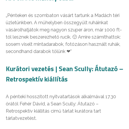
„Pénteken és szombaton vásárt tartunk a Madách téri
üzletünkben. A műhelyben összegyűlt ruháinkat
vásárolhatjátok meg nagyon szuper áron, már 1000 ft-
tól lesznek beszerezhető rucik. 🙂 Amire számíthattok:
sosem viselt mintadarabok, fotózáson használt ruhák,
secondhand darabok tőlünk ❤”
Kurátori vezetés | Sean Scully: Átutazó –
Retrospektív kiállítás
A pénteki hosszított nyitvatartások alkalmával 17.30
órától Fehér Dávid, a Sean Scully: Átutazó –
Retrospektív kiállítás című tárlat kurátora tart
tárlatvezetést.