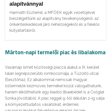
alapítvánnyal
Harmath Eszterrel, a MFÖEK egyik vezetőjével
beszélgettünk az alapítvány tevékenységéről, az
önkénteskedéssel járó nehézségekről és a felelős
kutyatartásról.
Márton-napi termelői piac és libalakoma
Vasárnap ismét közösségi piaccá alakul a IX. kerület
talán legnépszerűbb romkocsmája, a Tűzoltó utcai
Élesztőház. Ez alkalommal nemcsak magyar
őstermelők kézműves termékei közül válogathatunk,
hanem elkölthetünk egy kiadós libaebédet is a Csöglei
Sonka jóvoltából. A piac reggel 9-től délután 2-ig várja
a környezettudatos vásárlókat, érdemes
vászonzsákokkal felvértezve érkezni, hiszen