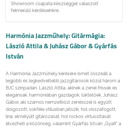
Showroom csapata készséggel válaszolt
felmerülő kérdéseinkre.
Harmónia Jazzműhely: Gitármágia:
László Attila & Juhász Gábor & Gyárfás
István
A Harmónia Jazzműhely kérésére ismét összeáll a
legjobb és legkedveltebb jazzgitárosok közül három a
BJC színpadán. László Attila, akinek a zenéi frissek és
elegánsak, harmóniában gazdagok, lüktetőek, Juhász
Gábor, aki számos nemzetközi zenésszel is együtt
dolgozott, sokféle stílusban játszik, hol visszafogott,
lírai, elmélyült gitározását, hol rockos virtuozitását
élvezheti a közönség, valamint Gyárfás István „Gyafi” a