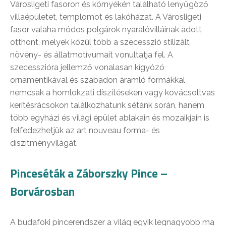
Városligeti fasoron és környékén található lenyűgöző
villaépületet, templomot és lakóházat. A Városligeti
fasor valaha módos polgárok nyaralóvilláinak adott
otthont, melyek közül több a szecesszió stilizált
növény- és állatmotívumait vonultatja fel. A
szecesszióra jellemző vonalasan kígyózó
ornamentikával és szabadon áramló formákkal
nemcsak a homlokzati díszítéseken vagy kovácsoltvas
kerítésrácsokon találkozhatunk sétánk során, hanem
több egyházi és világi épület ablakain és mozaikjain is
felfedezhetjük az art nouveau forma- és
díszítményvilágát.
Pinceséták a Záborszky Pince –
Borvárosban
A budafoki pincerendszer a világ egyik legnagyobb ma