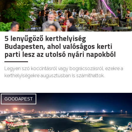
5 lenyűgöző kerthelyiség
Budapesten, ahol valóságos kerti
parti lesz az utolsó nyári napokból
Legyen szó koccintásról vagy bográcsozásról, ezekre a
kerthelyiségekre augusztusban is számíthattok.
GOODAPEST