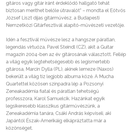
gitáros vagy gitár iránt érdeklődő hallgató tehát
biztosan meríthet belőle útravalót” – mondta el Eötvös
József Liszt díjas gitárművész, a Budapesti
Nemzetközi Gitárfesztivál alapító-művészeti vezetője.
Idén a fesztivál művésze lesz a hangszer páratlan,
legendás virtuóza, Pavel Steindl (CZ), akit a Guitar
magazin 2004-ben az év gitárosának választott. Fellép
a világ egyik legtehetségesebb és legismertebb
gitárosa, Marcin Dylla (PL), akinek lemeze (Naxos)
bekerült a világ tíz legjobb albuma közé. A Mucha
Quartettel közösen színpadra lép a Pozsonyi
Zeneakadémia fiatal és páratlan tehetségű
professzora, Karol Samuelcik. Hazánkat egyik
legsikeresebb klasszikus gitárművészünk, a
Zeneakadémia tanára, Csáki András képviseli, aki
Japántól Észak-Amerikáig elkápráztatta már a
közönséget.