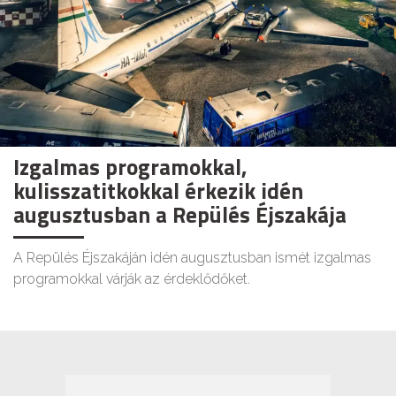
Izgalmas programokkal,
kulisszatitkokkal érkezik idén
augusztusban a Repülés Éjszakája
A Repülés Éjszakáján idén augusztusban ismét izgalmas
programokkal várják az érdeklődőket.