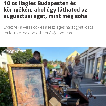
10 csillagles Budapesten és
környékén, ahol úgy láthatod az
augusztusi eget, mint még soha
Érkeznek a Perseidák és a részleges napfogyatkozás:
mutatjuk a legjobb csillagnézős programokat!
GOODAPEST