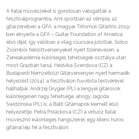
A fiatal művészeket is gondosan válogatták a
fesztiválprogramba. Ami sportban az olimpia, az
gitárzenében a GFA, a magyar Tritomus Gitártrió 2019-
ben elnyerte a GFA – Guitar Foundation of America
első díját, így valóban a világ csúcsára jutottak. Sidoo
Zsombor felnőttversenyeket nyert tizenévesen, a
Zeneakadémia különleges tehetségek osztálya után
most Grazban tanul. Hedvika Svendova (CZ) a
Budapesti Nemzetközi Gitárversenyen nyert harmadik
helyezést (2014), a fesztiválon fuvolista testvérével
hallhatjuk. Andrzej Grygier (PL) a lengyel gitárosok
különlegesen nagy tehetsége, ahogy Jagoda
Swidzinska (PL) is, a Balti Gitárnapok kiemelt első
helyezettje. Petra Polácková (CZ) a virtuóz fiatal
művésznő különleges hangszerrel, egy kilenc húros
gitárral lép fel a fesztiválon.