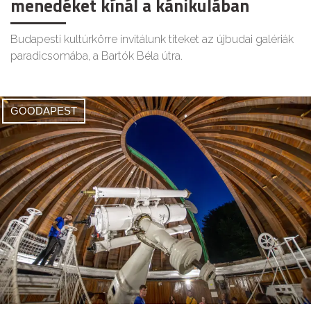
menedéket kínál a kánikulában
Budapesti kultúrkörre invitálunk titeket az újbudai galériák
paradicsomába, a Bartók Béla útra.
GOODAPEST