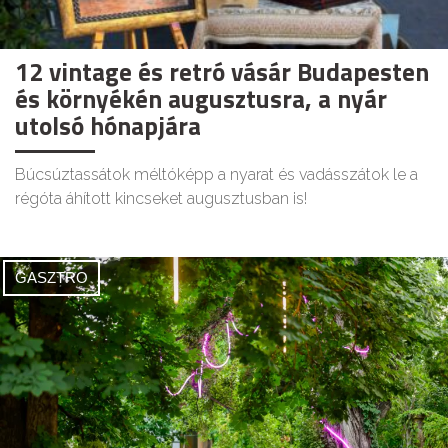
12 vintage és retró vásár Budapesten
és környékén augusztusra, a nyár
utolsó hónapjára
Búcsúztassátok méltóképp a nyarat és vadásszátok le a
régóta áhított kincseket augusztusban is!
GASZTRO