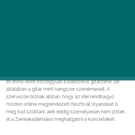
díjas Tritonus trió és azt is megtudhatjuk, milyen
egy kilenchúros gitár. Magyarország első online
fesztiválja biztosan nem marad el, a koncertek
az interneten követhetők jegy-, vagy bérletváltás
mellett.
Eötvös József Liszt-díjas gitárművész, a
Zeneakadémia tanszékvezető tanára hét éve
alapította a fesztivált, amely bemutatja a hangszer és
irodalmának sokoldalúságát és kiemelkedő művészeit
és évről-évre összegyűjti a klasszikus gitárzene, de
általában a gitár, mint hangszer szerelmeseit. A
szervezők bíznak abban, hogy az idei rendhagyó
módon online megrendezett fesztivál olyanokat is
meg tud szólítani, akik eddig személyesen nem jöttek
el a Zeneakadémiára meghallgatni a koncerteket.