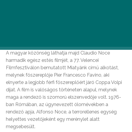
November 6-án a budapesti Puskin moziban
Francesco Bruni negyedik filmjével, az idei Római
Filmfesztiválon debütált Vajon mi lesz? című
alkotással nyílik a 18. Olasz Filmfesztivál. A film sajátos
iróniával mesél egy férfi (Kim Rossi Stuart) betegségén
átvezető utazásáról, a halállal való szembenézéséről.
A magyar közönség láthatja majd Claudio Noce
harmadik egész estés filmjét, a 77. Velencei
Filmfesztiválon bemutatott Miatyánk című alkotást,
melynek főszereplője Pier Francesco Favino, aki
elnyerte a legjobb férfi főszereplőért járó Coppa Volpi
díjat. A film is valóságos történeten alapul, melynek
maga a rendező is szomorú elszenvedője volt. 1976-
ban Rómában, az úgynevezett ólomévekben a
rendező apja, Alfonso Noce, a terrorellenes egység
helyettes vezetőjeként egy merénylet alatt
megsebesült.