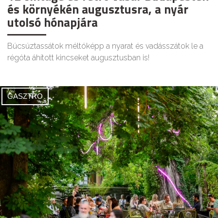
és környékén augusztusra, a nyár
utolsó hónapjára
Búcsúztassátok méltóképp a nyarat és vadásszátok le a
régóta áhított kincseket augusztusban is!
GASZTRO