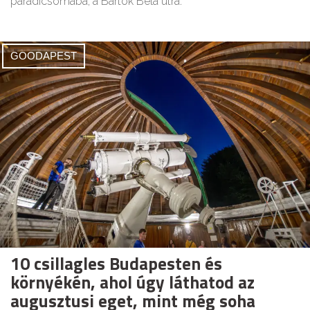
paradicsomába, a Bartók Béla útra.
GOODAPEST
10 csillagles Budapesten és
környékén, ahol úgy láthatod az
augusztusi eget, mint még soha