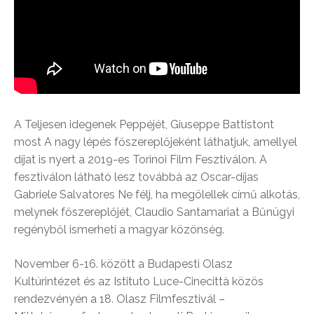
A Teljesen idegenek Peppéjét, Giuseppe Battistont
most A nagy lépés főszereplőjeként láthatjuk, amellyel
díjat is nyert a 2019-es Torinoi Film Fesztiválon. A
fesztiválon látható lesz továbbá az Oscar-díjas
Gabriele Salvatores Ne félj, ha megölellek című alkotás,
melynek főszereplőjét, Claudio Santamariat a Bűnügyi
regényből ismerheti a magyar közönség.
November 6-16. között a Budapesti Olasz
Kultúrintézet és az Istituto Luce-Cinecittà közös
rendezvényén a 18. Olasz Filmfesztivál –