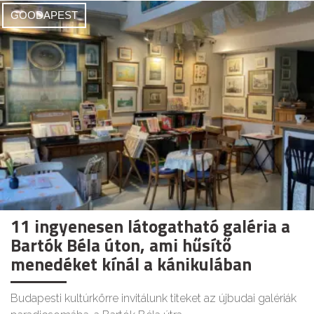
GOODAPEST
11 ingyenesen látogatható galéria a
Bartók Béla úton, ami hűsítő
menedéket kínál a kánikulában
Budapesti kultúrkörre invitálunk titeket az újbudai galériák