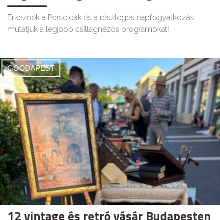
Érkeznek a Perseidák és a részleges napfogyatkozás:
mutatjuk a legjobb csillagnézős programokat!
GOODAPEST
12 vintage és retró vásár Budapesten