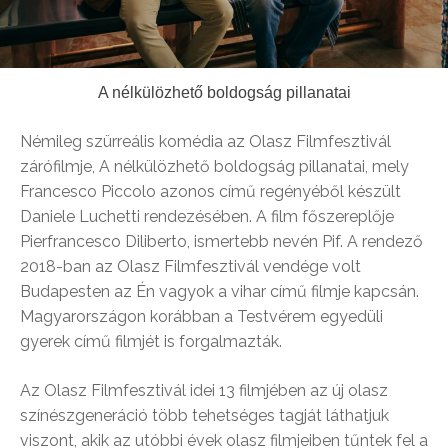
A nélkülözhető boldogság pillanatai
Némileg szürreális komédia az Olasz Filmfesztivál
zárófilmje, A nélkülözhető boldogság pillanatai, mely
Francesco Piccolo azonos című regényéből készült
Daniele Luchetti rendezésében. A film főszereplője
Pierfrancesco Diliberto, ismertebb nevén Pif. A rendező
2018-ban az Olasz Filmfesztivál vendége volt
Budapesten az Én vagyok a vihar című filmje kapcsán.
Magyarországon korábban a Testvérem egyedüli
gyerek című filmjét is forgalmazták.
Az Olasz Filmfesztivál idei 13 filmjében az új olasz
színészgeneráció több tehetséges tagját láthatjuk
viszont, akik az utóbbi évek olasz filmjeiben tűntek fel a