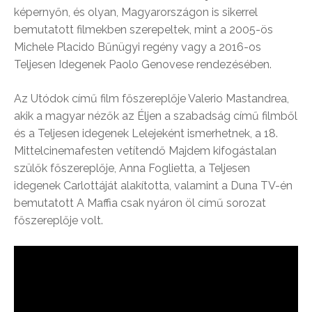
képernyőn, és olyan, Magyarországon is sikerrel
bemutatott filmekben szerepeltek, mint a 2005-ös
Michele Placido Bűnügyi regény vagy a 2016-os
Teljesen Idegenek Paolo Genovese rendezésében.
Az Utódok című film főszereplője Valerio Mastandrea,
akik a magyar nézők az Éljen a szabadság című filmből
és a Teljesen idegenek Lelejeként ismerhetnek, a 18.
Mittelcinemafesten vetítendő Majdem kifogástalan
szülők főszereplője, Anna Foglietta, a Teljesen
idegenek Carlottáját alakította, valamint a Duna TV-én
bemutatott A Maffia csak nyáron öl című sorozat
főszereplője volt.