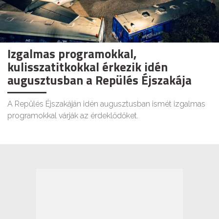
Izgalmas programokkal,
kulisszatitkokkal érkezik idén
augusztusban a Repülés Éjszakája
A Repülés Éjszakáján idén augusztusban ismét izgalmas
programokkal várják az érdeklődőket.