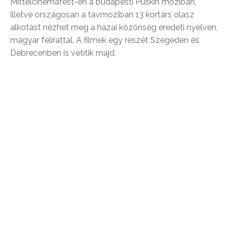
Mittelcinemafest-en a budapesti Puskin moziban,
illetve országosan a távmoziban 13 kortárs olasz
alkotást nézhet meg a hazai közönség eredeti nyelven,
magyar felirattal. A filmek egy részét Szegeden és
Debrecenben is vetítik majd.