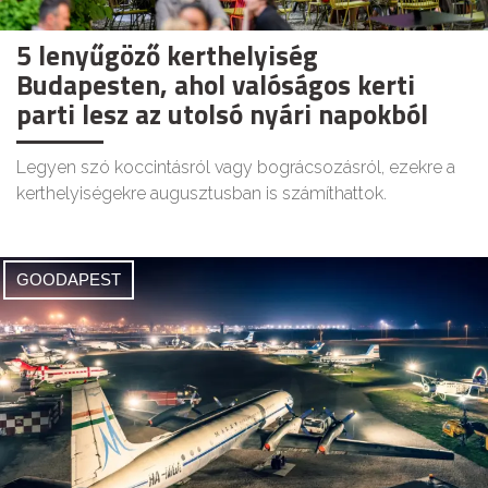
5 lenyűgöző kerthelyiség
Budapesten, ahol valóságos kerti
parti lesz az utolsó nyári napokból
Legyen szó koccintásról vagy bográcsozásról, ezekre a
kerthelyiségekre augusztusban is számíthattok.
GOODAPEST