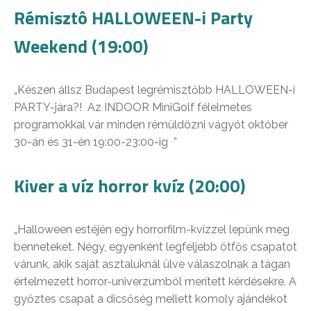
Rémisztô HALLOWEEN-i Party
Weekend (19:00)
„Készen állsz Budapest legrémisztőbb HALLOWEEN-i
PARTY-jára?! Az INDOOR MiniGolf félelmetes
programokkal vár minden rémüldözni vágyót október
30-án és 31-én 19:00-23:00-ig ”
Kiver a víz horror kvíz (20:00)
„Halloween estéjén egy horrorfilm-kvízzel lepünk meg
benneteket. Négy, egyenként legfeljebb ötfős csapatot
várunk, akik saját asztaluknál ülve válaszolnak a tágan
értelmezett horror-univerzumból merített kérdésekre. A
győztes csapat a dicsőség mellett komoly ajándékot