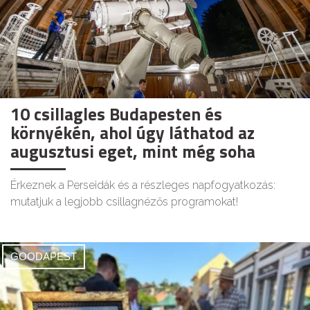
10 csillagles Budapesten és
környékén, ahol úgy láthatod az
augusztusi eget, mint még soha
Érkeznek a Perseidák és a részleges napfogyatkozás:
mutatjuk a legjobb csillagnézős programokat!
GOODAPEST