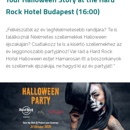
Rock Hotel Budapest (16:00)
„Felkészültél az év legfélelmetesebb randijára? Te is
találkoznál félelmetes szellemekkel Halloween
éjszakáján? Csatlakozz te is a kísértő szellemekhez az
év leggonoszabb partyjához! Vár rád a Hard Rock
Hotel Halloween estje! Hamarosan itt a boszorkányok
és szellemek éjszakája, ne hagyd ki az év partyját! ”