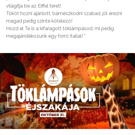
világítja be az Eiffel teret!
Tököt hozni ajánlott, bámészkodni szabad, jól érezni
magad pedig szinte kötelező!
Hozd el Te is a kifaragott töklámpásod, mi pedig
megajándékozunk egy forró itallal! ”