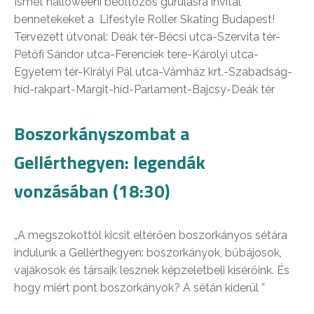
Ismét halloweeni beöltözős gurulásra invitál
bennetekeket a Lifestyle Roller Skating Budapest!
Tervezett útvonal: Deák tér-Bécsi utca-Szervita tér-
Petőfi Sándor utca-Ferenciek tere-Károlyi utca-
Egyetem tér-Királyi Pál utca-Vámház krt.-Szabadság-
híd-rakpart-Margit-híd-Parlament-Bajcsy-Deák tér
Boszorkányszombat a
Gellérthegyen: legendák
vonzásában (18:30)
„A megszokottól kicsit eltérően boszorkányos sétára
indulunk a Gellérthegyen: boszorkányok, bűbájosok,
vajákosok és társaik lesznek képzeletbeli kísérőink. És
hogy miért pont boszorkányok? A sétán kiderül ”