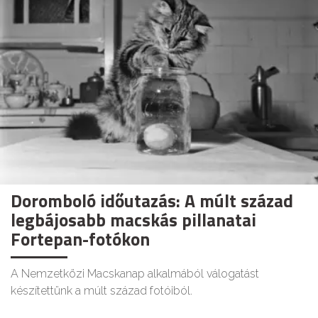
Doromboló időutazás: A múlt század
legbájosabb macskás pillanatai
Fortepan-fotókon
A Nemzetközi Macskanap alkalmából válogatást
készítettünk a múlt század fotóiból.