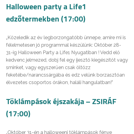
Halloween party a Life1
edzőtermekben (17:00)
„Közeledik az év legborzongatóbb ünnepe, amire mi is
félelmetesen jó programmal készülünk: Október 28-
31-ig Halloween Party a Life1 Nyugatiban ! Vedd elő
kedvenc jelmezed, dobj fel egy ijesztő kiegészítőt vagy
sminket, vagy egyszerűen csak öltözz
feketébe/narancssárgába és edz velünk borzasztóan
élvezetes csoportos órákon, haláli hangulatban!”
Töklámpások éjszakája – ZSIRÁF
(17:00)
„Október 31-én a halloweeni töklámpások fénye