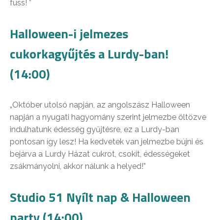
fuss! ”
Halloween-i jelmezes
cukorkagyűjtés a Lurdy-ban!
(14:00)
„Október utolsó napján, az angolszász Halloween
napján a nyugati hagyomány szerint jelmezbe öltözve
indulhatunk édesség gyűjtésre, ez a Lurdy-ban
pontosan így lesz! Ha kedvetek van jelmezbe bújni és
bejárva a Lurdy Házat cukrot, csokit, édességeket
zsákmányolni, akkor nálunk a helyed!”
Studio 51 Nyílt nap & Halloween
party (14:00)