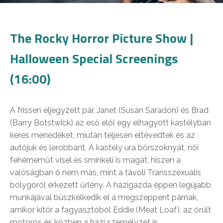
The Rocky Horror Picture Show |
Halloween Special Screenings
(16:00)
A frissen eljegyzett pár, Janet (Susan Saradon) és Brad
(Barry Botstwick) az eső elől egy elhagyott kastélyban
keres menedéket, miután teljesen eltévedtek és az
autójuk és lerobbant. A kastély ura bőrszoknyát, női
fehérneműt visel és sminkeli is magát, hiszen a
valóságban ő nem más, mint a távoli Transszexualis
bolygóról érkezett űrlény. A házigazda éppen legújabb
munkájával büszkélkedik el a megszeppent párnak,
amikor kitör a fagyasztóból Eddie (Meat Loaf), az őrült
motoros és közben a házi személyzet is