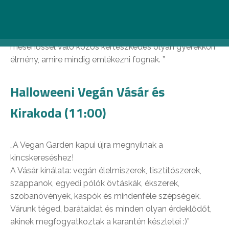
közelebb hozza a gyerekeket a természethez.
Játékosan, észrevétlenül tanulnak a gyerekek, a
növényekről, élővilágról tapasztalás útján. A kedvenc
mesehőssel való közös kertészkedés olyan gyerekkori
élmény, amire mindig emlékezni fognak. ”
Halloweeni Vegán Vásár és
Kirakoda (11:00)
„A Vegan Garden kapui újra megnyílnak a
kincskereséshez!
A Vásár kínálata: vegán élelmiszerek, tisztítószerek,
szappanok, egyedi pólók övtáskák, ékszerek,
szobanövények, kaspók és mindenféle szépségek.
Várunk téged, barátaidat és minden olyan érdeklődőt,
akinek megfogyatkoztak a karantén készletei :)”