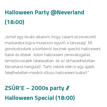
Halloween Party @Neverland
(18:00)
„Ismét egy kiváló alkalom, hogy valami eszeveszett
maskarába bújva mulasson együtt a társaság! Mi
gondoskodunk a körítésről: lesznek speckó halloweeni
italok és ételek , külön halloweeni zeneválogatás
lemezlovasaink tálalásában és az elmaradhatatlan
Neverland-hangulat! Tarts velünk idén is egy újabb
felejthetetlen mexikói stílusú halloweeni bulira!! ”
ZSÚR’E – 2000s party //
Halloween Special (18:00)