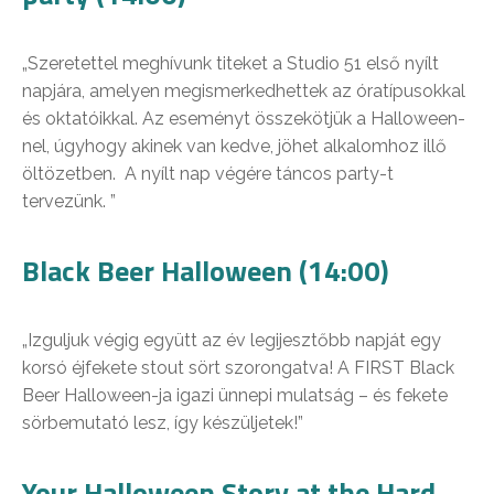
„Szeretettel meghívunk titeket a Studio 51 első nyílt
napjára, amelyen megismerkedhettek az óratípusokkal
és oktatóikkal. Az eseményt összekötjük a Halloween-
nel, úgyhogy akinek van kedve, jöhet alkalomhoz illő
öltözetben. A nyílt nap végére táncos party-t
tervezünk. ”
Black Beer Halloween (14:00)
„Izguljuk végig együtt az év legijesztőbb napját egy
korsó éjfekete stout sört szorongatva! A FIRST Black
Beer Halloween-ja igazi ünnepi mulatság – és fekete
sörbemutató lesz, így készüljetek!”
Your Halloween Story at the Hard