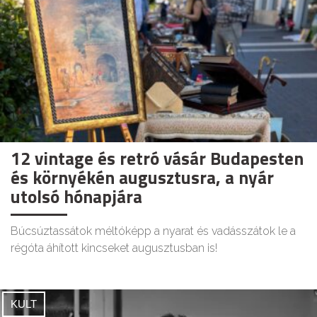
12 vintage és retró vásár Budapesten
és környékén augusztusra, a nyár
utolsó hónapjára
Búcsúztassátok méltóképp a nyarat és vadásszátok le a
régóta áhított kincseket augusztusban is!
KULT