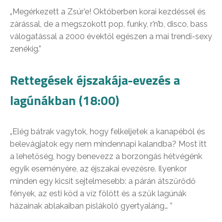
„Megérkezett a Zsúr’e! Októberben korai kezdéssel és
zárással, de a megszokott pop, funky, r’n’b, disco, bass
válogatással a 2000 évektől egészen a mai trendi-sexy
zenékig.”
Rettegések éjszakája-evezés a
lagúnákban (18:00)
„Elég bátrak vagytok, hogy felkeljetek a kanapéból és
belevágjatok egy nem mindennapi kalandba? Most itt
a lehetőség, hogy benevezz a borzongás hétvégénk
egyik eseményére, az éjszakai evezésre. Ilyenkor
minden egy kicsit sejtelmesebb: a párán átszűrődő
fények, az esti köd a víz fölött és a szűk lagúnák
házainak ablakaiban pislákoló gyertyaláng… ”