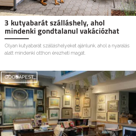
3 kutyabarát szálláshely, ahol
mindenki gondtalanul vakációzhat
Olyan kutyabarát szálláshelyeket ajánlunk, ahol a nyaralás
alatt mindenki otthon érezheti magát.
GOODAPEST