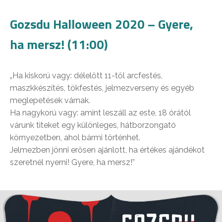
Gozsdu Halloween 2020 – Gyere,
ha mersz! (11:00)
„Ha kiskorú vagy: délelőtt 11-től arcfestés,
maszkkészítés, tökfestés, jelmezverseny és egyéb
meglepetések várnak.
Ha nagykorú vagy: amint leszáll az este, 18 órától
várunk titeket egy különleges, hátborzongató
környezetben, ahol bármi történhet.
Jelmezben jönni erősen ajánlott, ha értékes ajándékot
szeretnél nyerni! Gyere, ha mersz!”