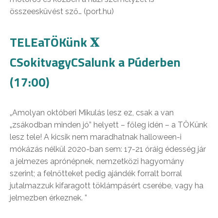
összeesküvést sző… (port.hu)
TELEaTÖKünk 𝐗
CSokitvagyCSalunk a Púderben
(17:00)
„Amolyan októberi Mikulás lesz ez, csak a van
„zsákodban minden jó” helyett – főleg idén – a TÖKünk
lesz tele! A kicsik nem maradhatnak halloween-i
mókázás nélkül 2020-ban sem: 17-21 óráig édesség jár
a jelmezes aprónépnek, nemzetközi hagyomány
szerint; a felnőtteket pedig ajándék forralt borral
jutalmazzuk kifaragott töklámpásért cserébe, vagy ha
jelmezben érkeznek. ”