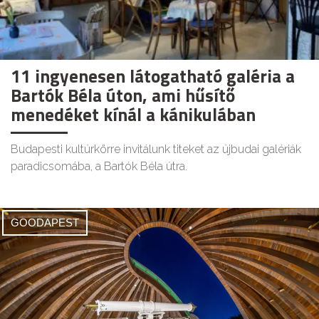
11 ingyenesen látogatható galéria a
Bartók Béla úton, ami hűsítő
menedéket kínál a kánikulában
Budapesti kultúrkörre invitálunk titeket az újbudai galériák
paradicsomába, a Bartók Béla útra.
GOODAPEST