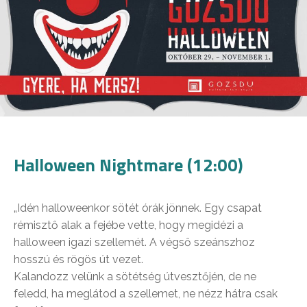
Halloween Nightmare (12:00)
„Idén halloweenkor sötét órák jönnek. Egy csapat
rémisztő alak a fejébe vette, hogy megidézi a
halloween igazi szellemét. A végső szeánszhoz
hosszú és rögös út vezet.
Kalandozz velünk a sötétség útvesztőjén, de ne
feledd, ha meglátod a szellemet, ne nézz hátra csak