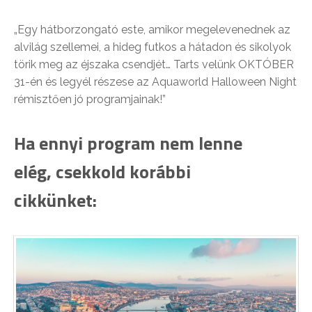
„Egy hátborzongató este, amikor megelevenednek az
alvilág szellemei, a hideg futkos a hátadon és sikolyok
törik meg az éjszaka csendjét… Tarts velünk OKTÓBER
31-én és legyél részese az Aquaworld Halloween Night
rémisztően jó programjainak!”
Ha ennyi program nem lenne
elég, csekkold korábbi
cikkünket: