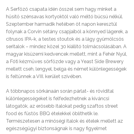
A Serfőző csapata idén ősszel sem hagy minket a
hűsítő szénsavas kortyoktól való méltó búcsú nélkül.
Szeptember harmadik hetében öt napon keresztül
folynak a Corvin sétány csapjaiból a könnyed lágerek, a
citrusos IPA-k, a testes stoutok és a lágy gyümölcsös
seritalok – mindez közel 30 kiállító tolmácsolásában. A
magyar kisüzemi kedvencek mellett, mint a Fehér Nyúl,
a Fóti kézműves sörfőzde vagy a Yeast Side Brewery
mellett cseh, lengyel, belga és német különlegességek
is feltűnnek a VIII. kerület szívében.
A többnapos sörkánaán során párlat- és rövidital
különlegességeket is felfedezhetnek a kíváncsi
látogatók, az erősebb italokat pedig szaftos street
food és füstös BBQ ételekkel öblíthetik le.
Természetesen a minőségi italok és ételek mellett az
egészségügyi biztonságnak is nagy figyelmet