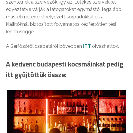
szentelnek a szervezők, így az illetékes szervekkel
egyeztetve várják a látogatókat egymástól legalább
másfél méterre elhelyezett sörpadokkal és a
kiállítóknál biztosított folyamatos kézfertőtlenítési
lehetőséggel.
A Serfőzőről csapatáról bővebben
ITT
olvashattok.
A kedvenc budapesti kocsmáinkat pedig
itt gyűjtöttük össze: