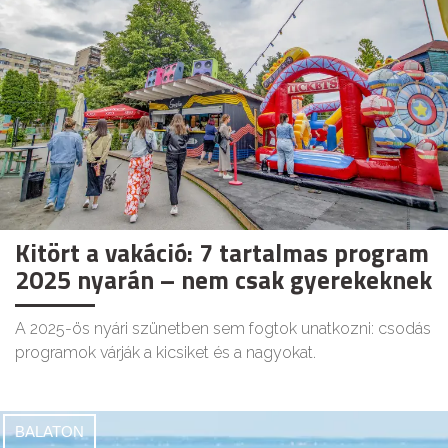
Kitört a vakáció: 7 tartalmas program
2025 nyarán – nem csak gyerekeknek
A 2025-ös nyári szünetben sem fogtok unatkozni: csodás
programok várják a kicsiket és a nagyokat.
BALATON