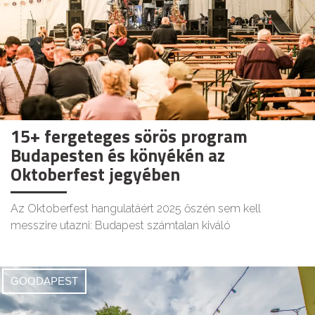
15+ fergeteges sörös program
Budapesten és könyékén az
Oktoberfest jegyében
Az Oktoberfest hangulatáért 2025 őszén sem kell
messzire utazni: Budapest számtalan kiváló
GOODAPEST