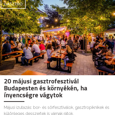
GASZTRO
20 májusi gasztrofesztivál
Budapesten és környékén, ha
ínyencségre vágytok
Májusi ízutazás: bor- és sörfesztiválok, gasztropiknikek és
különleges desszertek is várnak rátok.