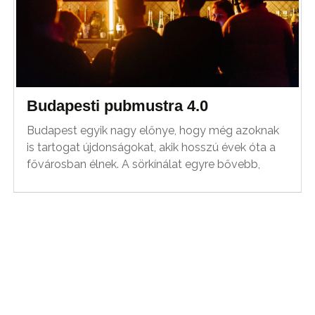
Budapesti pubmustra 4.0
Budapest egyik nagy előnye, hogy még azoknak
is tartogat újdonságokat, akik hosszú évek óta a
fővárosban élnek. A sörkínálat egyre bővebb,