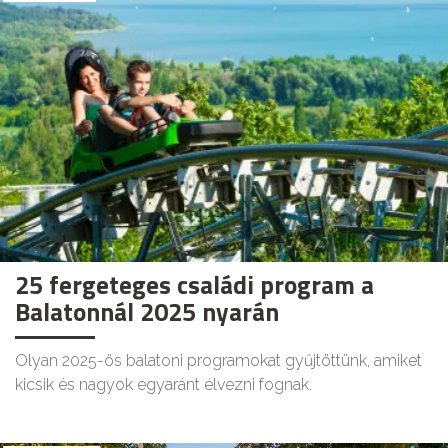
25 fergeteges családi program a
Balatonnál 2025 nyarán
Olyan 2025-ös balatoni programokat gyűjtöttünk, amiket
kicsik és nagyok egyaránt élvezni fognak.