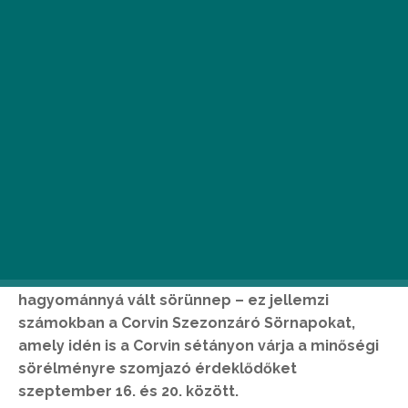
Legalább 100 különböző kis- és nagyüzemi
sörkülönlegesség, 30 már jól ismert kiállító,
számtalan csapra vert hordó és egy, már
hagyománnyá vált sörünnep – ez jellemzi
számokban a Corvin Szezonzáró Sörnapokat,
amely idén is a Corvin sétányon várja a minőségi
sörélményre szomjazó érdeklődőket
szeptember 16. és 20. között.