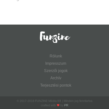
Rólunk
Impresszum
Szerzői jogok
Archív
Terjesztési pontok
© 2017-2018 FUNZINE Média Kft. | Minden jog fenntartva
crafted with
by
PR