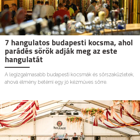
7 hangulatos budapesti kocsma, ahol
parádés sörök adják meg az este
hangulatát
A legizgalmasabb budapesti kocsmák és sörszaküzletek,
ahová élmény betérni egy jó kézműves sörre.
GASZTRO