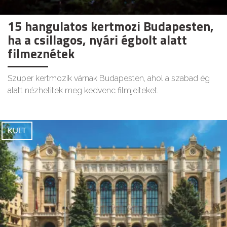
15 hangulatos kertmozi Budapesten,
ha a csillagos, nyári égbolt alatt
filmeznétek
Szuper kertmozik várnak Budapesten, ahol a szabad ég
alatt nézhetitek meg kedvenc filmjeiteket.
KULT