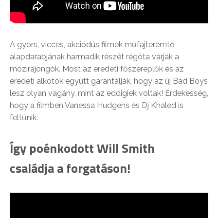
A gyors, vicces, akciódús filmek műfajteremtő
alapdarabjának harmadik részét régóta várják a
mozirajongók. Most az eredeti főszereplők és az
eredeti alkotók együtt garantálják, hogy az új Bad Boys
lesz olyan vagány, mint az eddigiek voltak! Érdekesség,
hogy a filmben Vanessa Hudgens és Dj Khaled is
feltűnik.
Így poénkodott Will Smith
családja a forgatáson!