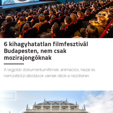
6 kihagyhatatlan filmfesztivál
Budapesten, nem csak
mozirajongóknak
A legjobb dokumentumfilmek, animációs, hazai és
nemzetközi alkotások várnak rátok a nézőtéren.
KULT