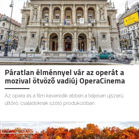
Páratlan élménnyel vár az operát a
mozival ötvöző vadiúj OperaCinema
Az opera és a film keveredik ebben a teljesen újszerű,
úttörő, családoknak szóló produkcióban.
GOODAPEST