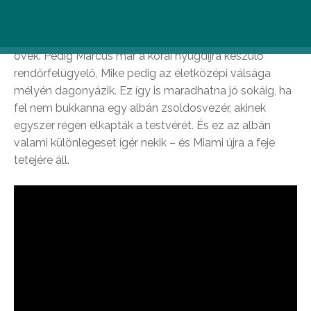
Boys film sztárja, Will Smith és Martin Lawrence újra
járőrpárba áll, hogy szembeforduljon mindennel, ami
rossz, erőszakos, bűnös, vagy jobb kocsija van, mint az
övék. Pedig Marcus már a korai nyugdíjra készülő
rendőrfelügyelő, Mike pedig az életközépi válsága
mélyén dagonyázik. Ez így is maradhatna jó sokáig, ha
fel nem bukkanna egy albán zsoldosvezér, akinek
egyszer régen elkapták a testvérét. És ez az albán
valami különlegeset ígér nekik – és Miami újra a feje
tetejére áll.