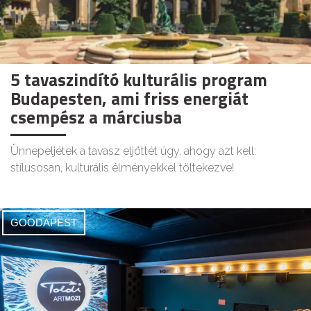
5 tavaszindító kulturális program
Budapesten, ami friss energiát
csempész a márciusba
Ünnepeljétek a tavasz eljöttét úgy, ahogy azt kell:
stílusosan, kulturális élményekkel töltekezve!
GOODAPEST