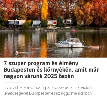
7 szuper program és élmény
Budapesten és környékén, amit már
nagyon várunk 2025 őszén
Élvezzétek ki a színpompás évszak adta szabadidős
lehetőségeket Budapesten és az agglomerációban!