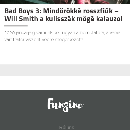
Bad Boys 3: Mindörökké rosszfiúk –
Will Smith a kulisszák mögé kalauzol
2020 januárjáig várnunk kell ugyan a bemutatóra, a várva
várt trailer viszont végre megérkezett!
Rólunk