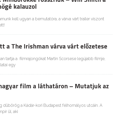
mögé kalauzol
árnunk kell ugyan a bemutatóra, a várva várt trailer viszont
tt!
t a The Irishman várva várt előzetese
n tartja a filmrajongókat Martin Scorsese legújabb filmje,
atai egy
agyar film a láthatáron – Mutatjuk az
 dübörög a Kádár-kori Budapest félhomályos utcáin. A
ír ül, aki