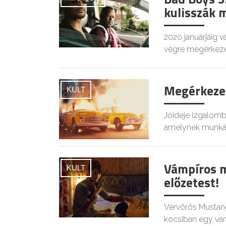
kulisszák 
2020 januárjáig v
végre megérkeze
Megérkezet
KULT
Jóideje izgalomba
amelynek munkál
Vámpíros m
KULT
előzetest!
Vérvörös Mustang
kocsiban egy vámp