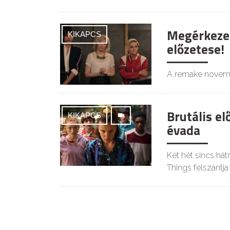
Megérkezett
KIKAPCS
előzetese!
A remake novemb
Brutális el
KIKAPCS
évada
Két hét sincs hát
Things felszántja