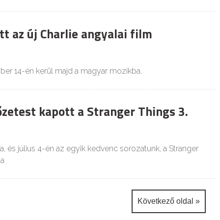
 az új Charlie angyalai film
er 14-én kerül majd a magyar mozikba.
őzetest kapott a Stranger Things 3.
ra, és július 4-én az egyik kedvenc sorozatunk, a Stranger
 a
Következő oldal »