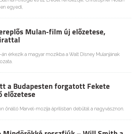
en egyedi,
zereplős Mulan-film új előzetese,
rattal
-án érkezik a magyar mozikba a Walt Disney Mulanjának
ozata.
t a Budapesten forgatott Fekete
ő előzetese
on önálló Marvel-mozija áprilisban debütál a nagyvásznon.
: Mindörökké rosszfiúk – Will Smith a