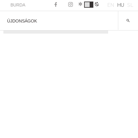
EN
HU
SL
BURDA
ÚJDONSÁGOK