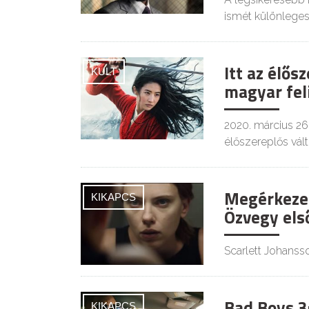
ismét különleges
Itt az élős
KULT
magyar feli
2020. március 26
élőszereplős vált
Megérkezet
KIKAPCS
Özvegy els
Scarlett Johanss
Bad Boys 3
KIKAPCS