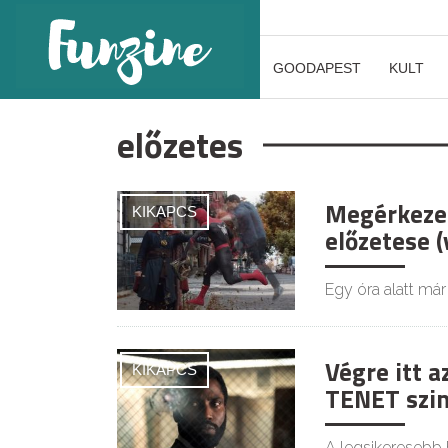
GOODAPEST
KULT
előzetes
Megérkezet
KIKAPCS
előzetese (
Egy óra alatt már 
Végre itt a
KIKAPCS
TENET szin
A legsikeresebb 