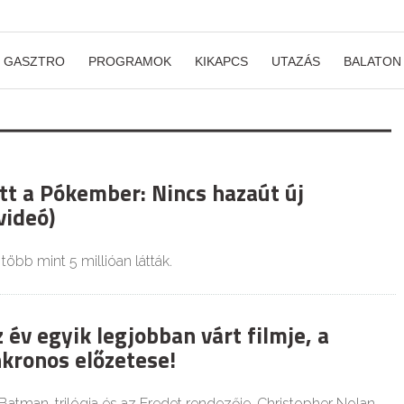
GASZTRO
PROGRAMOK
KIKAPCS
UTAZÁS
BALATON
t a Pókember: Nincs hazaút új
videó)
több mint 5 millióan látták.
z év egyik legjobban várt filmje, a
kronos előzetese!
Batman-trilógia és az Eredet rendezője, Christopher Nolan