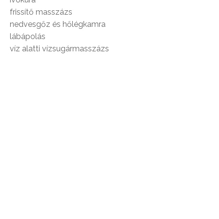
frissítő masszázs
nedvesgőz és hőlégkamra
lábápolás
víz alatti vízsugármasszázs