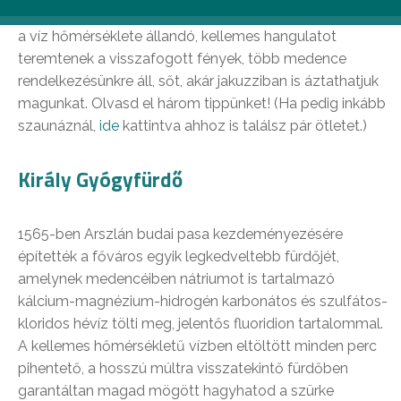
elsősorban a főváros kedvelt gyógyfürdőire gondolunk;
a víz hőmérséklete állandó, kellemes hangulatot
teremtenek a visszafogott fények, több medence
rendelkezésünkre áll, sőt, akár jakuzziban is áztathatjuk
magunkat. Olvasd el három tippünket! (Ha pedig inkább
szaunáznál,
ide
kattintva ahhoz is találsz pár ötletet.)
Király Gyógyfürdő
1565-ben Arszlán budai pasa kezdeményezésére
építették a főváros egyik legkedveltebb fürdőjét,
amelynek medencéiben nátriumot is tartalmazó
kálcium-magnézium-hidrogén karbonátos és szulfátos-
kloridos hévíz tölti meg, jelentős fluoridion tartalommal.
A kellemes hőmérsékletű vízben eltöltött minden perc
pihentető, a hosszú múltra visszatekintő fürdőben
garantáltan magad mögött hagyhatod a szürke