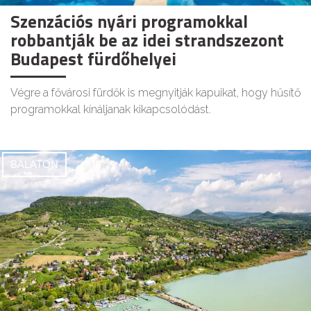
Szenzációs nyári programokkal
robbantják be az idei strandszezont
Budapest fürdőhelyei
Végre a fővárosi fürdők is megnyitják kapuikat, hogy hűsítő
programokkal kínáljanak kikapcsolódást.
BALATON