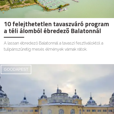
10 felejthetetlen tavaszváró program
a téli álomból ébredező Balatonnál
A lassan ébredező Balatonnál a tavaszi fesztiváloktól a
tulipánszüretig mesés élmények várnak rátok.
GOODAPEST