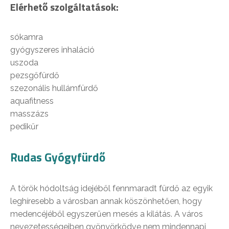
Elérhető szolgáltatások:
sókamra
gyógyszeres inhaláció
uszoda
pezsgőfürdő
szezonális hullámfürdő
aquafitness
masszázs
pedikűr
Rudas Gyógyfürdő
A török hódoltság idejéből fennmaradt fürdő az egyik
leghíresebb a városban annak köszönhetően, hogy
medencéjéből egyszerűen mesés a kilátás. A város
nevezetességeiben gyönyörködve nem mindennapi