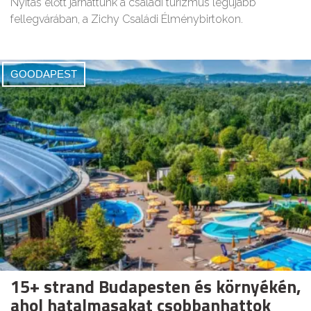
Nyitás előtt járhattunk a családi turizmus legújabb
fellegvárában, a Zichy Családi Élménybirtokon.
GOODAPEST
15+ strand Budapesten és környékén,
ahol hatalmasakat csobbanhattok