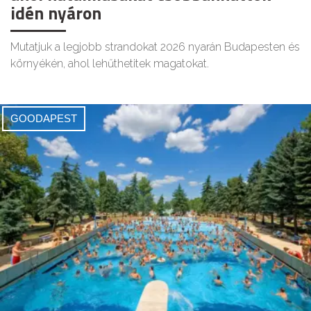
idén nyáron
Mutatjuk a legjobb strandokat 2026 nyarán Budapesten és
környékén, ahol lehűthetitek magatokat.
GOODAPEST