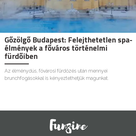
Gőzölgő Budapest: Felejthetetlen spa-
élmények a főváros történelmi
fürdőiben
Az élménydús, fővárosi fürdőzés után mennyei
brunchfogásokkal is kényeztethetjük magunkat.