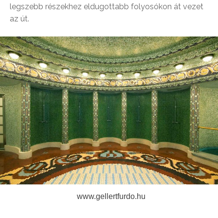
legszebb részekhez eldugottabb folyosókon át vezet
az út.
www.gellertfurdo.hu