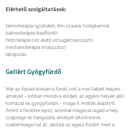
Elérhető szolgáltatások:
termoterápia (gőzkabin, finn szauna, hőlégkamra)
balneoterápia (kádfürdő)
hidroterápia (víz alatti vízsugármasszázs)
mechanoterápia (masszázs)
lábápolás
Gellért Gyógyfürdő
Már az Árpád-korban is fürdő volt a mai Gellért helyén,
amelyet – jobban mondva elődjét, az egykor helyén álló
kórházat és gyógyfürdőt – maga II. András alapított.
Amint a fürdőbe lépsz, azonnal magával ragad a hely
szépsége és hangulata, amelyet letűnt korok
szellemisége hat át. Járd be az egész fürdőt, mert a