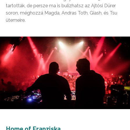
tartották, de persze ma is bulizhatsz az Ajtósi Dürer
soron, méghozzá Magda, Andras Toth, Giash, és Tsu
ütemeire.
Home of Franziska