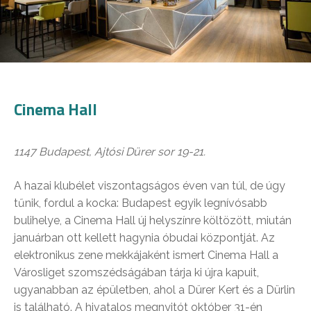
Cinema Hall
1147 Budapest, Ajtósi Dürer sor 19-21.
A hazai klubélet viszontagságos éven van túl, de úgy
tűnik, fordul a kocka: Budapest egyik legnívósabb
bulihelye, a Cinema Hall új helyszínre költözött, miután
januárban ott kellett hagynia óbudai központját. Az
elektronikus zene mekkájaként ismert Cinema Hall a
Városliget szomszédságában tárja ki újra kapuit,
ugyanabban az épületben, ahol a Dürer Kert és a Dürlin
is található. A hivatalos megnyitót október 31-én