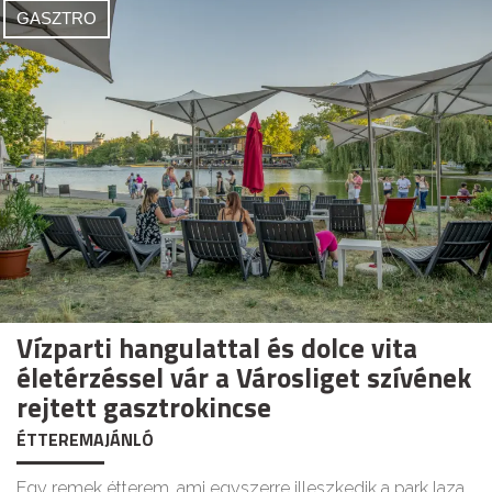
GASZTRO
Vízparti hangulattal és dolce vita
életérzéssel vár a Városliget szívének
rejtett gasztrokincse
ÉTTEREMAJÁNLÓ
Egy remek étterem, ami egyszerre illeszkedik a park laza