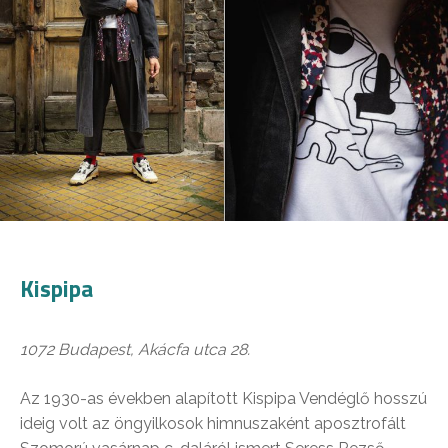
Kispipa
1072 Budapest, Akácfa utca 28.
Az 1930-as években alapított Kispipa Vendéglő hosszú
ideig volt az öngyilkosok himnuszaként aposztrofált