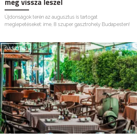
meg vissza leszel
Újdonságok terén az augusztus is tartogat
meglepetéseket: íme, 8 szuper gasztrohely Budapesten!
GASZTRO