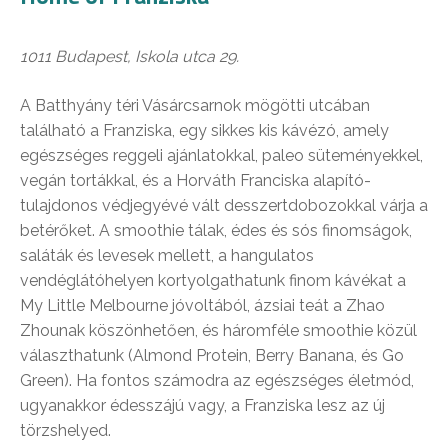
1011 Budapest, Iskola utca 29.
A Batthyány téri Vásárcsarnok mögötti utcában
található a Franziska, egy sikkes kis kávézó, amely
egészséges reggeli ajánlatokkal, paleo süteményekkel,
vegán tortákkal, és a Horváth Franciska alapító-
tulajdonos védjegyévé vált desszertdobozokkal várja a
betérőket. A smoothie tálak, édes és sós finomságok,
saláták és levesek mellett, a hangulatos
vendéglátóhelyen kortyolgathatunk finom kávékat a
My Little Melbourne jóvoltából, ázsiai teát a Zhao
Zhounak köszönhetően, és háromféle smoothie közül
választhatunk (Almond Protein, Berry Banana, és Go
Green). Ha fontos számodra az egészséges életmód,
ugyanakkor édesszájú vagy, a Franziska lesz az új
törzshelyed.