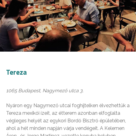
Tereza
1065 Budapest, Nagymező utca 3.
Nyáron egy Nagymező utcai foghíjtelken élvezhettük a
Tereza mexikói ízeit, az étterem azonban elfoglalta
végleges helyét az egykori Bordó Bisztró épületében,
ahol a hét minden napján várja vendégeit. A Kelemen
Áron- és Jorge Martinez-vezette konyha helyben