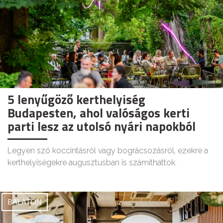
5 lenyűgöző kerthelyiség
Budapesten, ahol valóságos kerti
parti lesz az utolsó nyári napokból
Legyen szó koccintásról vagy bográcsozásról, ezekre a
kerthelyiségekre augusztusban is számíthattok.
BALATON