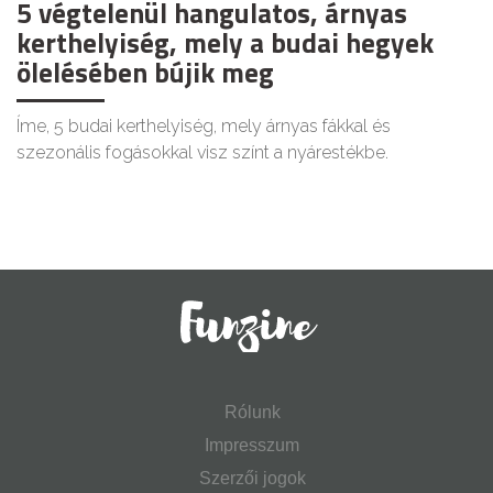
5 végtelenül hangulatos, árnyas
kerthelyiség, mely a budai hegyek
ölelésében bújik meg
Íme, 5 budai kerthelyiség, mely árnyas fákkal és
szezonális fogásokkal visz színt a nyárestékbe.
Rólunk
Impresszum
Szerzői jogok