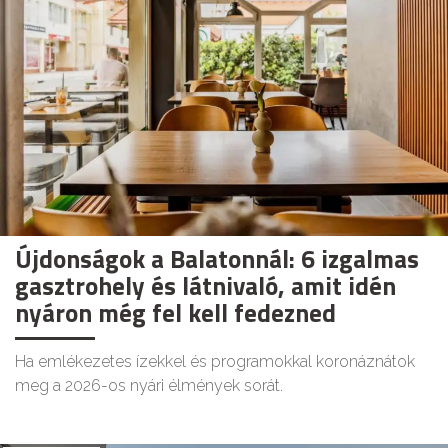
Újdonságok a Balatonnál: 6 izgalmas
gasztrohely és látnivaló, amit idén
nyáron még fel kell fedezned
Ha emlékezetes ízekkel és programokkal koronáznátok
meg a 2026-os nyári élmények sorát.