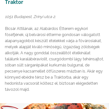
Traktor
1051 Budapest, Zrínyi utca 2.
Bicsár Attilának, az Alabárdos Étterem egykori
főséfjének, új belvárosi étterme gondosan válogatott
alapanyagokból készült ételekkel várja a fővárosiakat,
melyek alapját kiváló minőségű, ízgazdag zöldségek
alkotják. A nagy gonddal összeállítót ételkínálat
találunk karalábéraviolit, csurgódombi lágy tehénsajtot,
sóban sült sárgarépákat kurkumás bulgurral, de
pecsenye kacsamellet ötfűszeres mázban is. Akár egy
könnyed ebédre térsz be a Traktorba, akár egy
hedonista vacsorát költesz el, biztosan elégedetten
távozol majd.