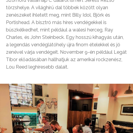
Szomorú vasárnap c. daláról ismert Seress Rezső
törzshelye. A világhírű dal többek között olyan
zenészeket ihletett meg, mint Billy Idol, Björk és
Portishead. A bisztró más híres vendégekkel is
büszkélkedhet, mint például a walesi herceg, Ray
Charles, és John Steinbeck. Egy hosszú kihagyás után,
a legendás vendéglátóhely újra finom ételekkel és jó
zenével várja vendégeit. November 9-én például Legát
Tibor előadásában hallhatjuk az amerikai rockzenész,
Lou Reed leghíresebb dalait.