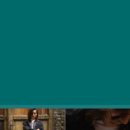
1088 Budapest, Krúdy Gyula utca 9.
A fővárosban újoncnak számító Typo Showroom egy
aprócska Berlin a pesti belvárosban, csupán pár percre
a Nemzeti Múzeumtól; polcai és állványai vintage and
designerdaraboktól, táskáktól, cipőktől, és egyedi
kiegészítőktől roskadoznak, amelyeket baráti áron
vásárolhatunk meg. Keress virágmintás inget, laza
mackónadrágot, retró övtáskát vagy menő télikabátot,
a Typo Showroomban biztosan megtalálod a nagy Ő-
t.