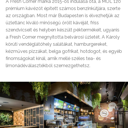
A Fresh Corner márka 2015-ös indulása óta, a MOL 120
prémium kávézót épített számos benzinkútjára, szerte
az országban. Most már Budapesten is élvezhetjük az
üzletlánc kiváló minőségű őrölt kávéját, friss
szendvicseit és helyben készült péktermékeit, ugyanis
a Fresh Corner megnyitotta belvárosi üzletét. A Károly
körúti vendéglátóhely salátákat, hamburgereket,
kézműves pizzákat, belga gofrikat, hotdogot, és egyéb
finomságokat kínál, amik mellé széles tea- és
limonádéválasztékból szemezgethetsz.