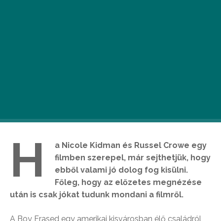
H
a Nicole Kidman és Russel Crowe egy
filmben szerepel, már sejthetjük, hogy
ebből valami jó dolog fog kisülni.
Főleg, hogy az előzetes megnézése
után is csak jókat tudunk mondani a filmről.
A Boy Erased egy amerikai kisvárosban élő családról