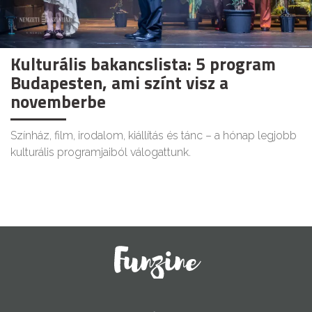
Kulturális bakancslista: 5 program
Budapesten, ami színt visz a
novemberbe
Színház, film, irodalom, kiállítás és tánc – a hónap legjobb
kulturális programjaiból válogattunk.