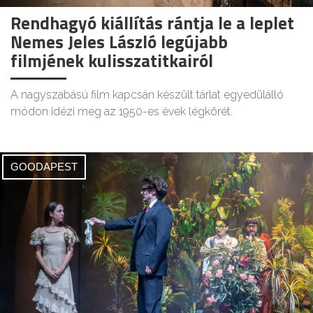
Rendhagyó kiállítás rántja le a leplet
Nemes Jeles László legújabb
filmjének kulisszatitkairól
A nagyszabású film kapcsán készült tárlat egyedülálló
módon idézi meg az 1950-es évek légkörét.
GOODAPEST