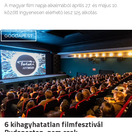
A magyar film napja alkalmából április 27. és május 10.
között ingyenesen elérhető lesz 125 alkotás.
GOODAPEST
6 kihagyhatatlan filmfesztivál