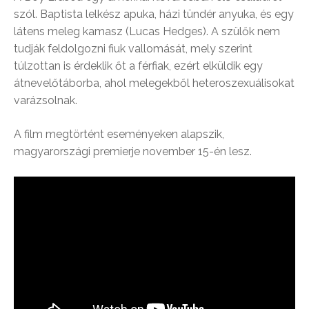
szól. Baptista lelkész apuka, házi tündér anyuka, és egy
látens meleg kamasz (Lucas Hedges). A szülők nem
tudják feldolgozni fiuk vallomását, mely szerint
túlzottan is érdeklik őt a férfiak, ezért elküldik egy
átnevelőtáborba, ahol melegekből heteroszexuálisokat
varázsolnak.
A film megtörtént eseményeken alapszik,
magyarországi premierje november 15-én lesz.