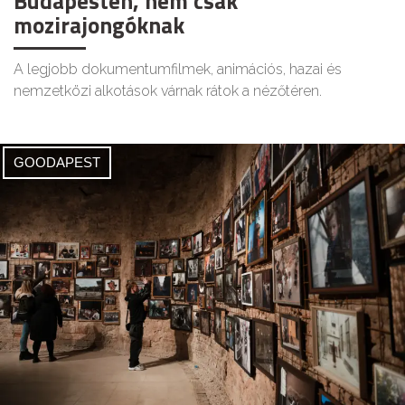
Budapesten, nem csak
mozirajongóknak
A legjobb dokumentumfilmek, animációs, hazai és
nemzetközi alkotások várnak rátok a nézőtéren.
GOODAPEST