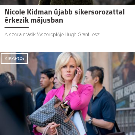
Nicole Kidman újabb sikersorozattal
érkezik májusban
A széria másik főszereplője Hugh Grant lesz.
KIKAPCS