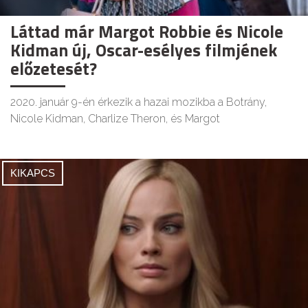
Láttad már Margot Robbie és Nicole
Kidman új, Oscar-esélyes filmjének
előzetesét?
2020. január 9-én érkezik a hazai mozikba a Botrány,
Nicole Kidman, Charlize Theron, és Margot
KIKAPCS