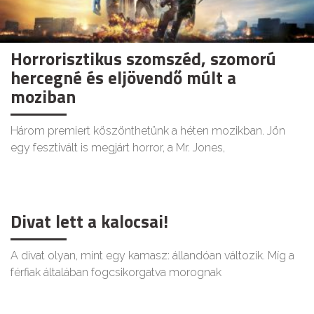
Horrorisztikus szomszéd, szomorú
hercegné és eljövendő múlt a
moziban
Három premiert köszönthetünk a héten mozikban. Jön
egy fesztivált is megjárt horror, a Mr. Jones,
Divat lett a kalocsai!
A divat olyan, mint egy kamasz: állandóan változik. Míg a
férfiak általában fogcsikorgatva morognak