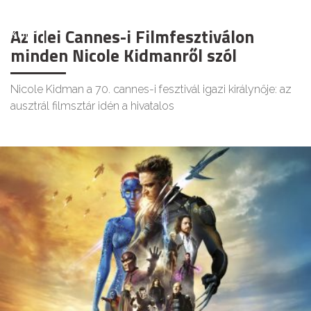
Az idei Cannes-i Filmfesztiválon
KULT
minden Nicole Kidmanről szól
Nicole Kidman a 70. cannes-i fesztivál igazi királynője: az
ausztrál filmsztár idén a hivatalos