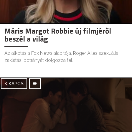
Máris Margot Robbie új filmjéről
beszél a világ
Az alkotás a Fox News alapítója, Roger Ailes szexuális
zaklatási botrányát dolgozza fel.
KIKAPCS