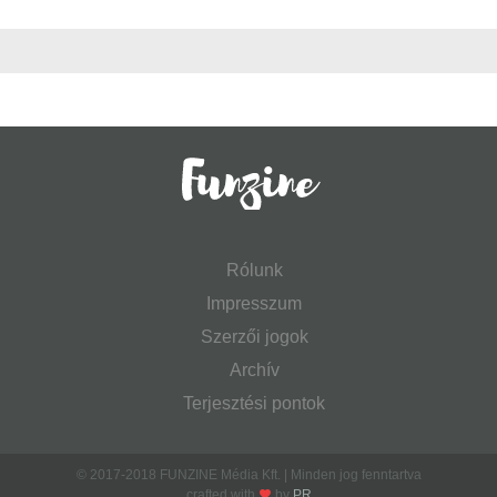
Rólunk
Impresszum
Szerzői jogok
Archív
Terjesztési pontok
© 2017-2018 FUNZINE Média Kft. | Minden jog fenntartva
crafted with
by
PR