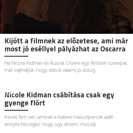
Kijött a filmnek az előzetese, ami már
most jó eséllyel pályázhat az Oscarra
Ha Nicole Kidman és Russel Crowe egy filmben szerepel,
már sejthetjük, hogy ebből valami jó dolog
Nicole Kidman csábítása csak egy
KULT
gyenge flört
Kevés film van, aminek a trailere másodpercek alatt
annyira felcsigáz, hogy úgy érzem, muszáj