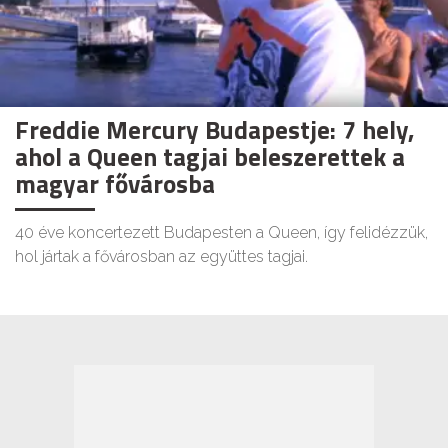
Freddie Mercury Budapestje: 7 hely,
ahol a Queen tagjai beleszerettek a
magyar fővárosba
40 éve koncertezett Budapesten a Queen, így felidézzük,
hol jártak a fővárosban az együttes tagjai.