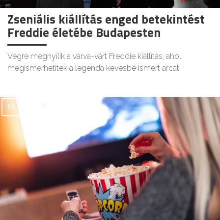
Zseniális kiállítás enged betekintést
Freddie életébe Budapesten
Végre megnyílik a várva-várt Freddie kiállítás, ahol
megismerhetitek a legenda kevésbé ismert arcát.
FILMEK