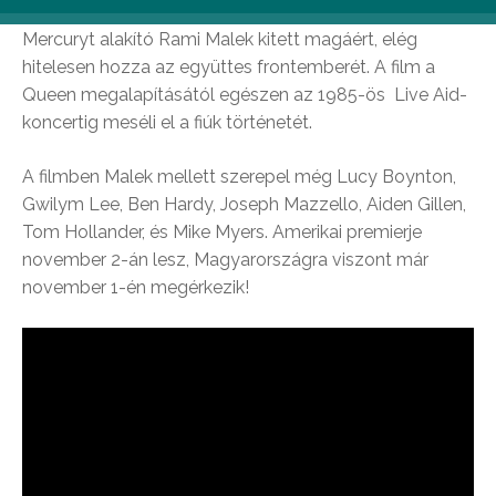
Az már az előzetesből is kiderül, hogy a Freddie
Mercuryt alakító Rami Malek kitett magáért, elég
hitelesen hozza az együttes frontemberét. A film a
Queen megalapításától egészen az 1985-ös Live Aid-
koncertig meséli el a fiúk történetét.
A filmben Malek mellett szerepel még Lucy Boynton,
Gwilym Lee, Ben Hardy, Joseph Mazzello, Aiden Gillen,
Tom Hollander, és Mike Myers. Amerikai premierje
november 2-án lesz, Magyarországra viszont már
november 1-én megérkezik!