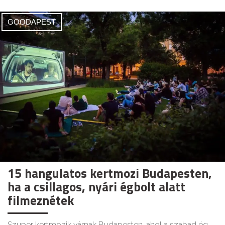
GOODAPEST
15 hangulatos kertmozi Budapesten,
ha a csillagos, nyári égbolt alatt
filmeznétek
Szuper kertmozik várnak Budapesten, ahol a szabad ég