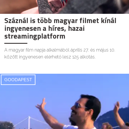
Száznál is több magyar filmet kínál
ingyenesen a híres, hazai
streamingplatform
A magyar film napja alkalmából április 27. és május 10.
között ingyenesen elérhető lesz 125 alkotás.
GOODAPEST