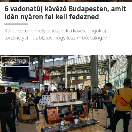
6 vadonatúj kávézó Budapesten, amit
idén nyáron fel kell fedezned
Körülnéztünk, melyek lesznek a kávérajongók új
törzshelyei – az biztos, hogy lesz miből válogatni!
GASZTRO