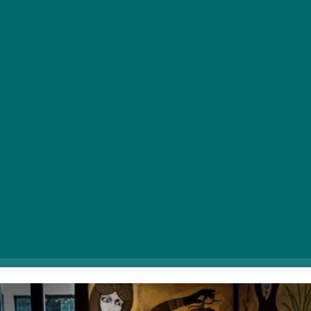
1092 Budapest, Ráday utca 23.
Sajtimádók, gyülekezzetek! Megnyitott Budapest első
raclette bárja, a Holló és Róka, ami barátságos
környezetben várja vendégeit. Az ajánlatok között
olyan finomságokat találni, mint az olvasztott raclette,
amit burgonyával, gyöngyhagymával, savanyú
uborkával, sonkával és ínycsiklandó kovászos kenyérrel
tálalnak. A hely elképesztő tapas választékának te sem
tudsz majd ellenállni, de választhatsz például
narancsos BBQ oldalast, mediterrán paraszttálat, vagy
fokhagymás rákfarkat. Ételed mellé minőségi magyar
vagy dél-afrikai bort kérj a poharadba, így az ízélmény
garantáltan felejthetetlen lesz.