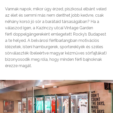
Vannak napok, mikor úgy érzed, piszkosul elbánt veled
az élet és semmi más nem deríthet jobb kedvre, csak
néhány korsó jó sör a barátaid társaságában? Ha a
válaszod igen, a Kazinczy utcai Vintage Garden
férfi doppelgängereként emlegetett Rocky’s Budapest
a te helyed. A belvárosi férfibarlangban motivációs
idézetek, isteni hamburgerek, sportereklyék és széles
sörválaszték (beleértve magyar kézműves sörfajtákat)
bizonyosodik meg róla, hogy minden férfi bajnoknak
érezze magát.