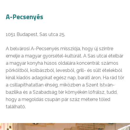
A-Pecsenyés
1051 Budapest, Sas utca 25.
A belvárosi A-Pecsenyés missziója, hogy új szintre
emelje a magyar gyorsétel-kultúrát. A Sas utcai ételbár
a magyar konyha húsos oldalára koncentrál: számos
pörköltből, kolbászból, levesből, grill- és sült ételekből
kínál kiadós adagokat egész nap, baráti áron. Ha rád tör
a csillapíthatatlan éhség, miközben a Szent István-
bazilika és a Szabadság tér környékén lófrálsz, tudd,
hogy a megoldás csupán pár száz méterre tőled
található.