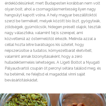
érdeklődésünket, mert Budapesten korábban nem volt
olyan bolt, ahol a csomagolásmentesség ilyen nagy
hangsúlyt kapott volna. A hely magyar beszállítóktól
szerzi be termékeit, melyek között bio liszt, gyógyteák,
zöldségek, gyümölcsök, hidegen préselt olajok, tészták
nagy választéka, valamint tej is szerepel, ami
közvetlenül az őstermelőtől érkezik. Melinda azzal a
céllal hozta létre barátságos kis üzletét, hogy
népszerűsítse a tudatos, környezetbarát életvitelt,
valamint annak bizonyításaként, hogy a zéró
hulladéktermelés lehetséges. A Ligeti Boltot a Nyugati
Pályaudvartól csupán öt percnyi sétára találod meg, és
ha betérnél, ne felejtsd el magaddal vinni saját
bevásárlótáskádat.