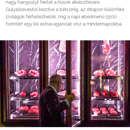
nagy hangsúlyt fektet a húsok elkészítésére.
Gulyáslevestől kezdve a bélszínig, az étlapon különféle
ízvilágok felfedezhetők, míg a napi ebédmenü 5500
forintért egy kis extravaganciát visz a mindennapokba.