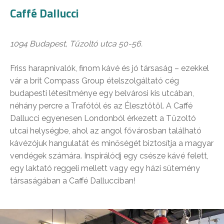
Caffé Dallucci
1094 Budapest, Tűzoltó utca 50-56.
Friss harapnivalók, finom kávé és jó társaság – ezekkel
vár a brit Compass Group ételszolgáltató cég
budapesti létesítménye egy belvárosi kis utcában,
néhány percre a Trafótól és az Élesztőtől. A Caffé
Dallucci egyenesen Londonból érkezett a Tűzoltó
utcai helységbe, ahol az angol fővárosban található
kávézójuk hangulatát és minőségét biztosítja a magyar
vendégek számára. Inspirálódj egy csésze kávé felett,
egy laktató reggeli mellett vagy egy házi sütemény
társaságában a Caffé Dallucciban!