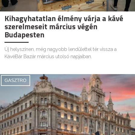
Kihagyhatatlan élmény várja a kávé
szerelmeseit március végén
Budapesten
Új helyszínen, még nagyobb lendülettel tér vissza a
KávéBár Bazár március utolsó napjaiban.
GASZTRO