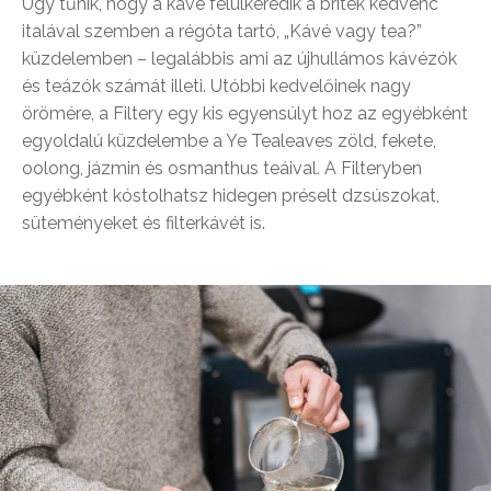
Úgy tűnik, hogy a kávé felülkeredik a britek kedvenc
italával szemben a régóta tartó, „Kávé vagy tea?”
küzdelemben – legalábbis ami az újhullámos kávézók
és teázók számát illeti. Utóbbi kedvelőinek nagy
örömére, a Filtery egy kis egyensúlyt hoz az egyébként
egyoldalú küzdelembe a Ye Tealeaves zöld, fekete,
oolong, jázmin és osmanthus teáival. A Filteryben
egyébként kóstolhatsz hidegen préselt dzsúszokat,
süteményeket és filterkávét is.