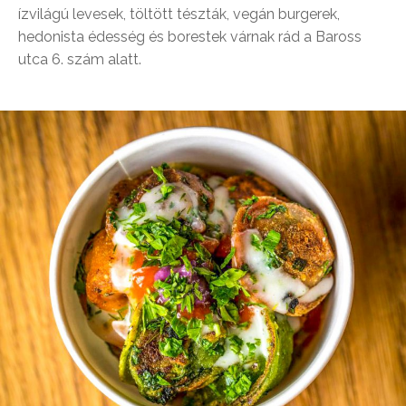
ízvilágú levesek, töltött tészták, vegán burgerek,
hedonista édesség és borestek várnak rád a Baross
utca 6. szám alatt.