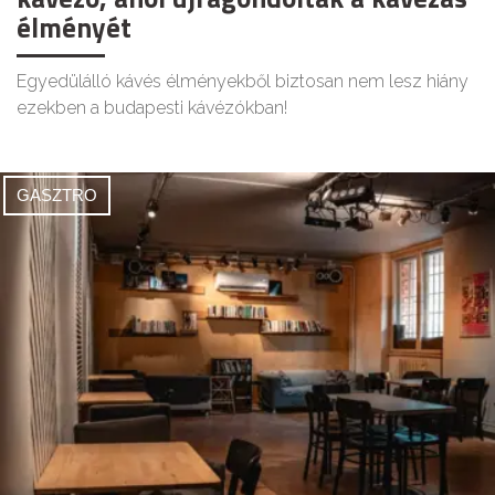
élményét
Egyedülálló kávés élményekből biztosan nem lesz hiány
ezekben a budapesti kávézókban!
GASZTRO