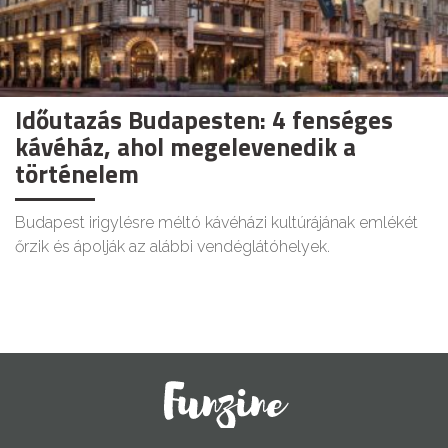
Időutazás Budapesten: 4 fenséges
kávéház, ahol megelevenedik a
történelem
Budapest irigylésre méltó kávéházi kultúrájának emlékét
őrzik és ápolják az alábbi vendéglátóhelyek.