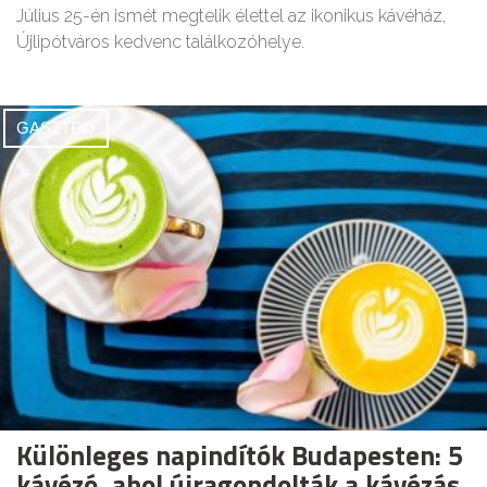
Július 25-én ismét megtelik élettel az ikonikus kávéház,
Újlipótváros kedvenc találkozóhelye.
GASZTRO
Különleges napindítók Budapesten: 5
kávézó, ahol újragondolták a kávézás