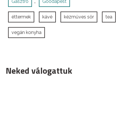
Gasztro
Goodapest
,
éttermek
kávé
kézműves sör
tea
vegán konyha
Neked válogattuk