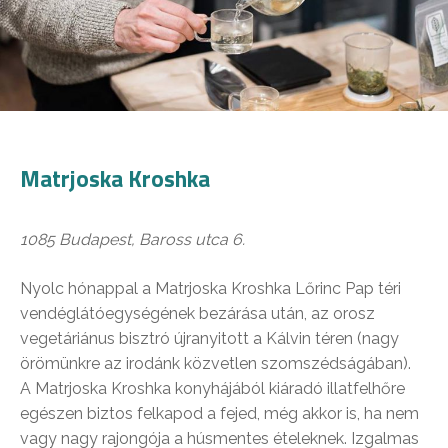
Matrjoska Kroshka
1085 Budapest, Baross utca 6.
Nyolc hónappal a Matrjoska Kroshka Lőrinc Pap téri
vendéglátóegységének bezárása után, az orosz
vegetáriánus bisztró újranyitott a Kálvin téren (nagy
örömünkre az irodánk közvetlen szomszédságában).
A Matrjoska Kroshka konyhájából kiáradó illatfelhőre
egészen biztos felkapod a fejed, még akkor is, ha nem
vagy nagy rajongója a húsmentes ételeknek. Izgalmas