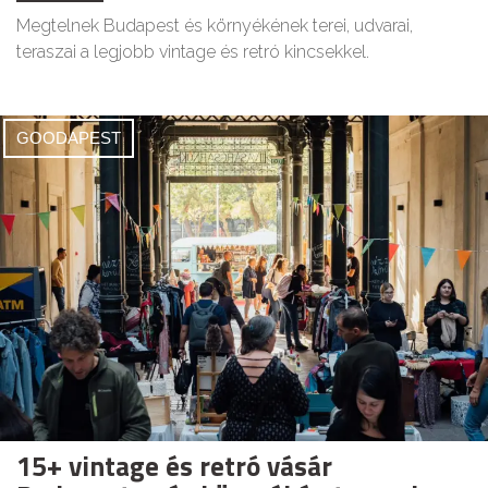
Megtelnek Budapest és környékének terei, udvarai,
teraszai a legjobb vintage és retró kincsekkel.
GOODAPEST
15+ vintage és retró vásár