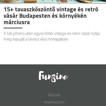
15+ tavaszköszöntő vintage és retró
vásár Budapesten és környékén
márciusra
A téli pihenő után egyre több vintage és retró vásár nyitja
meg kapuját a tavasz első hónapjában.
Rólunk
Impresszum