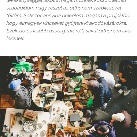
tevékenységgel lekötni magam. Ennek köszönhetően
szabadidőm nagy részét az otthonom szépítésével
töltöm. Sokszor annyiba beleélem magam a projektbe,
hogy elmegyek kincseket gyűjteni kirakodóvásárokra.
Ezek idő és kisebb összeg ráfordításával otthonom ékei
lesznek.