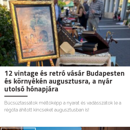
12 vintage és retró vásár Budapesten
és környékén augusztusra, a nyár
utolsó hónapjára
Búcsúztassátok méltóképp a nyarat és vadásszátok le a
régóta áhított kincseket augusztusban is!