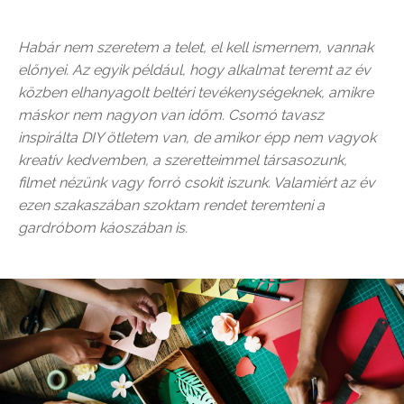
Habár nem szeretem a telet, el kell ismernem, vannak
előnyei. Az egyik például, hogy alkalmat teremt az év
közben elhanyagolt beltéri tevékenységeknek, amikre
máskor nem nagyon van időm. Csomó tavasz
inspirálta DIY ötletem van, de amikor épp nem vagyok
kreatív kedvemben, a szeretteimmel társasozunk,
filmet nézünk vagy forró csokit iszunk. Valamiért az év
ezen szakaszában szoktam rendet teremteni a
gardróbom káoszában is.