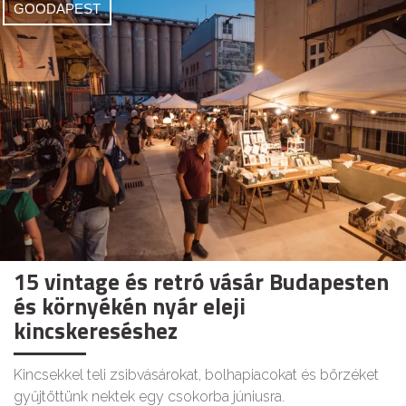
GOODAPEST
15 vintage és retró vásár Budapesten
és környékén nyár eleji
kincskereséshez
Kincsekkel teli zsibvásárokat, bolhapiacokat és börzéket
gyűjtöttünk nektek egy csokorba júniusra.