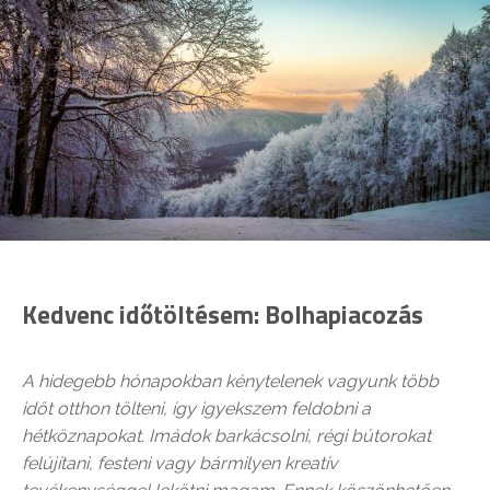
Kedvenc időtöltésem: Bolhapiacozás
A hidegebb hónapokban kénytelenek vagyunk több
időt otthon tölteni, így igyekszem feldobni a
hétköznapokat. Imádok barkácsolni, régi bútorokat
felújítani, festeni vagy bármilyen kreatív