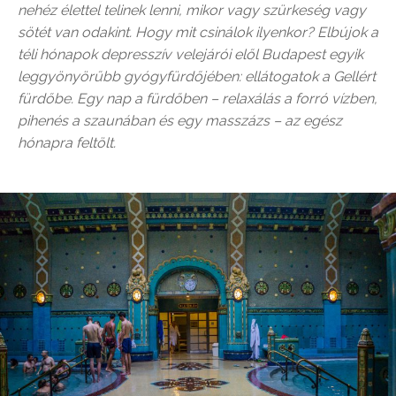
nehéz élettel telinek lenni, mikor vagy szürkeség vagy
sötét van odakint. Hogy mit csinálok ilyenkor? Elbújok a
téli hónapok depresszív velejárói elől Budapest egyik
leggyönyörűbb gyógyfürdőjében: ellátogatok a Gellért
fürdőbe. Egy nap a fürdőben – relaxálás a forró vízben,
pihenés a szaunában és egy masszázs – az egész
hónapra feltölt.