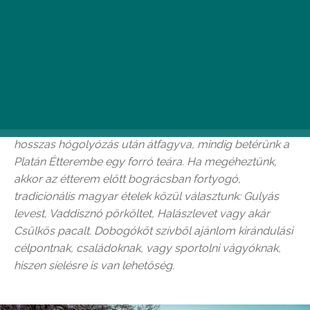
Minden januárban elkap az ihlet és szánkózni támad
kedvem, ahol biztosan lehet hóra számítani az
Dobogókő. Budapesttől kb. 45 percre található és már
a Budai hegyeken át oda vezető út is gyönyörű. Az ott
ránk váró panoráma egyszerűen mesebeli, ennek
láttán szinte azonnal átszellemülünk újra gyerekké. A
hosszas hógolyózás után átfagyva, mindig betérünk a
Platán Étterembe egy forró teára. Ha megéheztünk,
akkor az étterem előtt bográcsban fortyogó,
tradicionális magyar ételek közül választunk: Gulyás
levest, Vaddisznó pörköltet, Halászlevet vagy akár
Csülkös pacalt. Dobogókőt szívből ajánlom kirándulási
célpontnak, családoknak, vagy sportolni vágyóknak,
hiszen síelésre is van lehetőség.