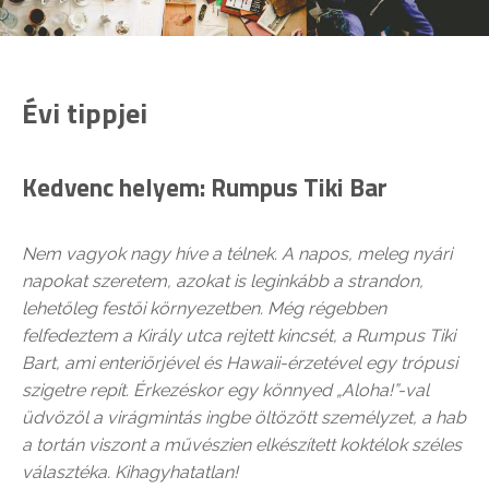
Évi tippjei
Kedvenc helyem: Rumpus Tiki Bar
Nem vagyok nagy híve a télnek. A napos, meleg nyári
napokat szeretem, azokat is leginkább a strandon,
lehetőleg festői környezetben. Még régebben
felfedeztem a Király utca rejtett kincsét, a Rumpus Tiki
Bart, ami enteriőrjével és Hawaii-érzetével egy trópusi
szigetre repít. Érkezéskor egy könnyed „Aloha!”-val
üdvözöl a virágmintás ingbe öltözött személyzet, a hab
a tortán viszont a művészien elkészített koktélok széles
választéka. Kihagyhatatlan!