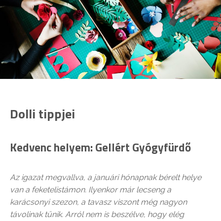
Dolli tippjei
Kedvenc helyem: Gellért Gyógyfürdő
Az igazat megvallva, a januári hónapnak bérelt helye
van a feketelistámon. Ilyenkor már lecseng a
karácsonyi szezon, a tavasz viszont még nagyon
távolinak tűnik. Arról nem is beszélve, hogy elég