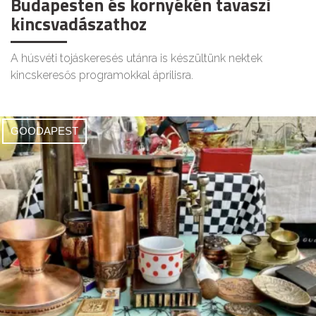
Budapesten és környékén tavaszi
kincsvadászathoz
A húsvéti tojáskeresés utánra is készültünk nektek
kincskeresős programokkal áprilisra.
GOODAPEST