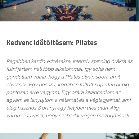
Kedvenc időtöltésem: Pilates
Régebben kardio edzésekre, intenzív spinning órákra és
futni jártam heti több alkalommal, így soha nem
gondoltam volna, hogy a Pilates olyan sport, amit
élveznék. Egy hosszú, irodában töltött nap után pedig
pontosan erre vágyom. Egy órára kikapcsolom az
agyam és lenyújtom a hátamat és a végtagjaimat, ami
elég hasznos 8 órányi egy helyben ülés után. Alig
várom a tavaszt, hogy szabad levegőn mozoghassak.