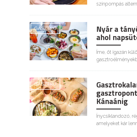
színpompás alterna
Nyár a tány
GASZTRO
ahol napsütö
Íme, öt igazán kü
gasztroélményekb
Gasztrokala
GASZTRO
gasztropont
Kánaánig
Ínycsiklandozó, r
amelyeket kár lenn