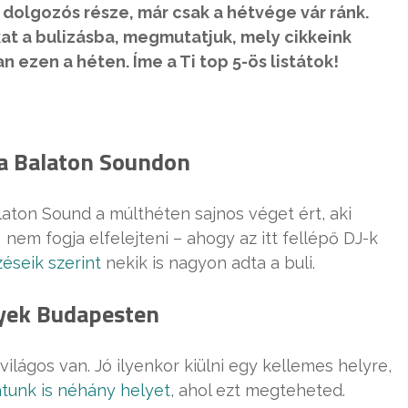
 dolgozós része, már csak a hétvége vár ránk.
t a bulizásba, megmutatjuk, mely cikkeink
n ezen a héten. Íme a Ti top 5-ös listátok!
 a Balaton Soundon
alaton Sound a múlthéten sajnos véget ért, aki
 nem fogja elfelejteni – ahogy az itt fellépő DJ-k
éseik szerint
nekik is nagyon adta a buli.
yek Budapesten
ilágos van. Jó ilyenkor kiülni egy kellemes helyre,
tunk is néhány helyet
, ahol ezt megteheted.