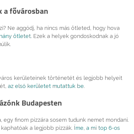
k a fővárosban
i? Ne aggódj, ha nincs más ötleted, hogy hova
hány ötletet
. Ezek a helyek gondoskodnak a jó
úlik.
város kerületeinek történetét és legjobb helyeit
tét,
az első kerületet mutattuk be
.
izzázónk Budapesten
a, egy finom pizzára sosem tudunk nemet mondani.
l kaphatóak a legjobb pizzák.
Íme, a mi top 6-os