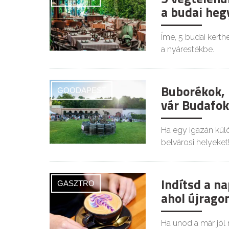
a budai heg
Íme, 5 budai kerth
a nyárestékbe.
Buborékok, 
GOODAPEST
vár Budafo
Ha egy igazán külö
belvárosi helyeket
Indítsd a na
GASZTRO
ahol újrago
Ha unod a már jól