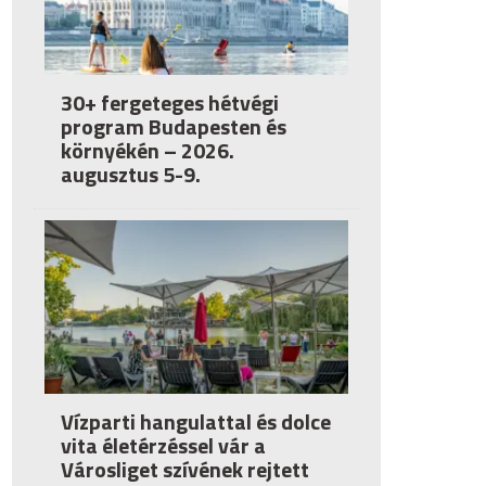
30+ fergeteges hétvégi
program Budapesten és
környékén – 2026.
augusztus 5-9.
Vízparti hangulattal és dolce
vita életérzéssel vár a
Városliget szívének rejtett