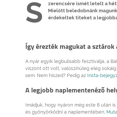
S
zerencsére ismét letelt a hét
Mielőtt beledobnánk magunka
érdekeltek titeket a legjobba
Így érezték magukat a sztárok
A nyár egyik legbulisabb fesztiválja, a B
viszont ott volt, valószínűleg elég sokáig
sem. Nem hiszed? Pedig az
Insta-bejegyz
A legjobb naplementenéző hel
Imádjuk, hogy nyáron még este 8 után is v
és gyönyörködni a naplementében.
Muta