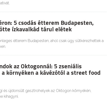
tívát.
éron: 5 csodás étterem Budapesten,
tte ízkavalkád tárul elétek
lönleges étterem Budapesten, ahol csak úgy sütkérezhettek a
en.
ndok az Oktogonnál: 5 zseniális
 a környéken a kávézótól a street food
égi és újdonsült gasztrohelyek az Oktogon környékén,
e kihagyni.