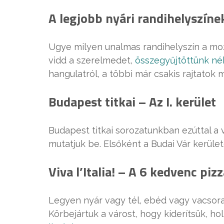
A legjobb nyári randihelyszíne
Ugye milyen unalmas randihelyszín a moz
vidd a szerelmedet,
összegyűjtöttünk né
hangulatról, a többi már csakis rajtatok m
Budapest titkai – Az I. kerület
Budapest titkai sorozatunkban ezúttal a 
mutatjuk be. Elsőként a Budai Vár kerüle
Viva l’Italia! – A 6 kedvenc p
Legyen nyár vagy tél, ebéd vagy vacsor
Körbejártuk a várost, hogy kiderítsük, ho