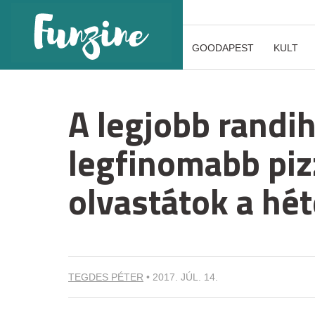
GOODAPEST
KULT
A legjobb randih
legfinomabb piz
olvastátok a hé
TEGDES PÉTER
•
2017. JÚL. 14.