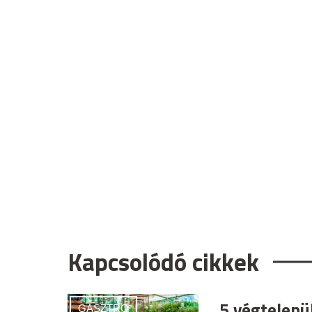
Kapcsolódó cikkek
5 végtelenü
GASZTRO