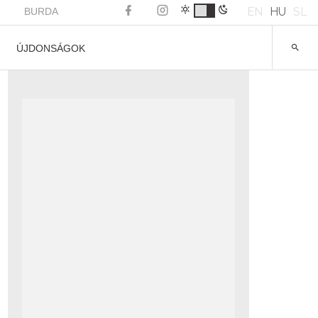
EN
HU
SL
BURDA
ÚJDONSÁGOK