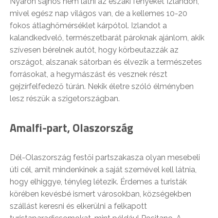
Nyáron sajnos nem látni az északi fényeket Izlandon,
mivel egész nap világos van, de a kellemes 10-20
fokos átlaghőmérséklet kárpótol. Izlandot a
kalandkedvelő, természetbarát pároknak ajánlom, akik
szívesen bérelnek autót, hogy körbeutazzák az
országot, alszanak sátorban és élvezik a természetes
forrásokat, a hegymászást és vesznek részt
gejzírfelfedező túrán. Nekik életre szóló élményben
lesz részük a szigetországban.
Amalfi-part, Olaszország
Dél-Olaszország festői partszakasza olyan mesebeli
úti cél, amit mindenkinek a saját szemével kell látnia,
hogy elhiggye, tényleg létezik. Érdemes a turisták
körében kevésbé ismert városokban, községekben
szállást keresni és elkerülni a felkapott