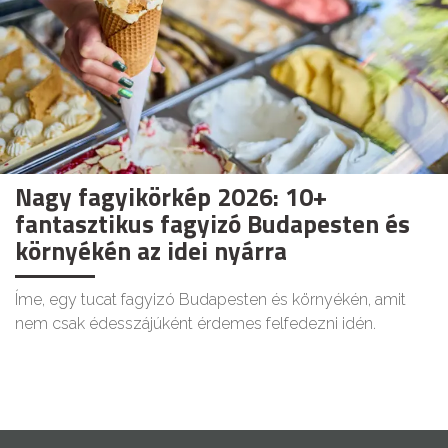
Nagy fagyikörkép 2026: 10+
fantasztikus fagyizó Budapesten és
környékén az idei nyárra
Íme, egy tucat fagyizó Budapesten és környékén, amit
nem csak édesszájúként érdemes felfedezni idén.