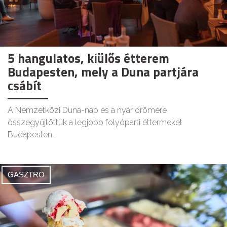
5 hangulatos, kiülős étterem
Budapesten, mely a Duna partjára
csábít
A Nemzetközi Duna-nap és a nyár örömére
összegyűjtöttük a legjobb folyóparti éttermeket
Budapesten.
GASZTRO