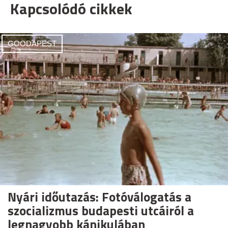
Kapcsolódó cikkek
GOODAPEST
Nyári időutazás: Fotóválogatás a
szocializmus budapesti utcáiról a
legnagyobb kánikulában