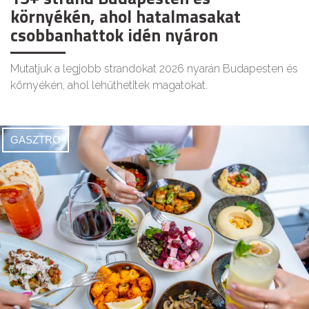
környékén, ahol hatalmasakat
csobbanhattok idén nyáron
Mutatjuk a legjobb strandokat 2026 nyarán Budapesten és
környékén, ahol lehűthetitek magatokat.
GASZTRO