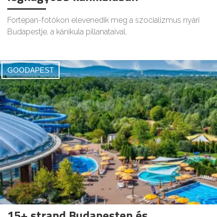
Fortepan-fotókon elevenedik meg a szocializmus nyári
Budapestje, a kánikula pillanataival.
GOODAPEST
15+ strand Budapesten és