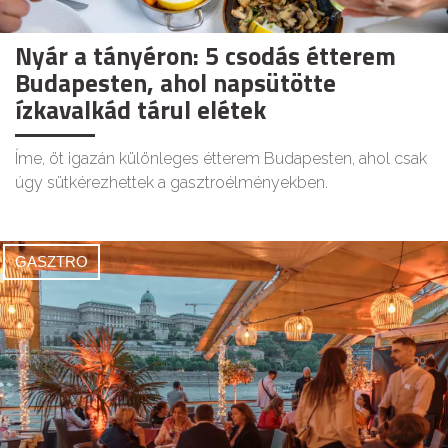
Nyár a tányéron: 5 csodás étterem
Budapesten, ahol napsütötte
ízkavalkád tárul elétek
Íme, öt igazán különleges étterem Budapesten, ahol csak
úgy sütkérezhettek a gasztroélményekben.
GASZTRO