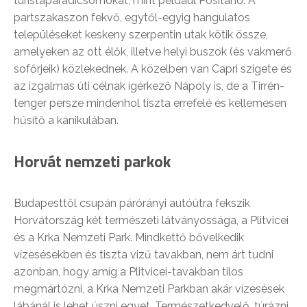
turistaparadicsomokat, mint például Positano. A
partszakaszon fekvő, egytől-egyig hangulatos
településeket keskeny szerpentin utak kötik össze,
amelyeken az ott élők, illetve helyi buszok (és vakmerő
sofőrjeik) közlekednek. A közelben van Capri szigete és
az izgalmas úti célnak ígérkező Nápoly is, de a Tirrén-
tenger persze mindenhol tiszta errefelé és kellemesen
hűsítő a kánikulában.
Horvát nemzeti parkok
Budapesttől csupán párórányi autóútra fekszik
Horvátország két természeti látványossága, a Plitvicei
és a Krka Nemzeti Park. Mindkettő bővelkedik
vízesésekben és tiszta vizű tavakban, nem árt tudni
azonban, hogy amíg a Plitvicei-tavakban tilos
megmártózni, a Krka Nemzeti Parkban akár vízesések
lábánál is lehet úszni egyet. Természetkedvelő, túrázni