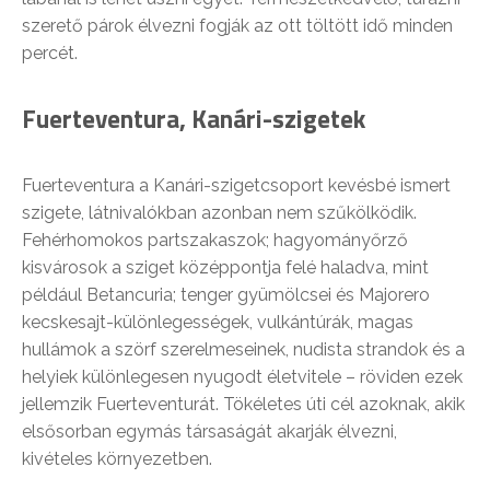
szerető párok élvezni fogják az ott töltött idő minden
percét.
Fuerteventura, Kanári-szigetek
Fuerteventura a Kanári-szigetcsoport kevésbé ismert
szigete, látnivalókban azonban nem szűkölködik.
Fehérhomokos partszakaszok; hagyományőrző
kisvárosok a sziget középpontja felé haladva, mint
például Betancuria; tenger gyümölcsei és Majorero
kecskesajt-különlegességek, vulkántúrák, magas
hullámok a szörf szerelmeseinek, nudista strandok és a
helyiek különlegesen nyugodt életvitele – röviden ezek
jellemzik Fuerteventurát. Tökéletes úti cél azoknak, akik
elsősorban egymás társaságát akarják élvezni,
kivételes környezetben.