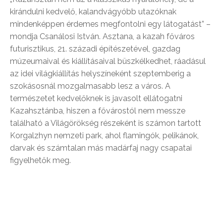
kirándulni kedvelő, kalandvágyóbb utazóknak
mindenképpen érdemes megfontolni egy látogatást” –
mondja Csanálosi István. Asztana, a kazah főváros
futurisztikus, 21. századi építészetével, gazdag
múzeumaival és kiállításaival büszkélkedhet, ráadásul
az idei világkiállítás helyszíneként szeptemberig a
szokásosnál mozgalmasabb lesz a város. A
természetet kedvelőknek is javasolt ellátogatni
Kazahsztánba, hiszen a fővárostól nem messze
található a Világörökség részeként is számon tartott
Korgalzhyn nemzeti park, ahol flamingók, pelikánok,
darvak és számtalan más madárfaj nagy csapatai
figyelhetők meg.