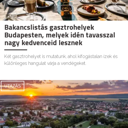
Bakancslistás gasztrohelyek
Budapesten, melyek idén tavasszal
nagy kedvenceid lesznek
Két gasztrohelyet is mutatunk, ahol kifogástalan ízek és
különleges hangulat várja a vendégeket.
UTAZÁS