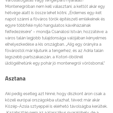
Városlátogatás vagy tengerparti nyaralás?
Montenegróban nem kell választani, a kettőt akár egy
hétvége alatt is össze lehet kötni. „Érdemes egy-két
napot szánni a főváros török építészeti emlékeinek és
egyre többfelé nyíló hangulatos kávéházainak
felfedezésére” – mondja Csanálosi István, hozzátéve: a
város talán legjobb tulajdonsága valójában kényelmes
elhelyezkedése a kis országban. „Alig egy órányira a
fővárostól már kijutunk a tengerhez, és az Adria talán
legszebb partszakaszán, a Kotori-öbölnél
üldögélhetünk egy pohár jó montenegrói vörösborral.”
Asztana
Aki pedig esetleg azt hinné, hogy diszkont áron csak a
közeli európai országokba utazhat, téved: már akár
Közép-Ázsia sztyeppéi is elérhető távolságba kerültek.
„Kazahsztán nem az a klasszikus nyaralóhely, de a