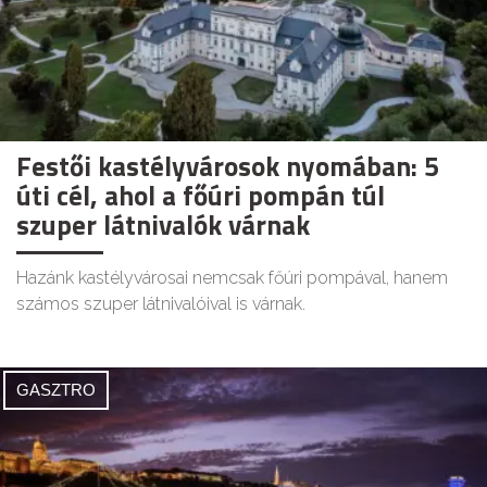
Festői kastélyvárosok nyomában: 5
úti cél, ahol a főúri pompán túl
szuper látnivalók várnak
Hazánk kastélyvárosai nemcsak főúri pompával, hanem
számos szuper látnivalóival is várnak.
GASZTRO