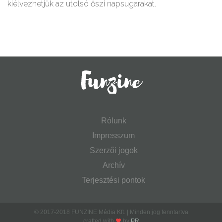
kiélvezhetjük az utolsó őszi napsugarakat.
Rólunk
Impresszum
Szerzői jogok
Archív
Terjesztési pontok
© 2017-2018 FUNZINE Média Kft. | Minden jog fenntartva
crafted with
by
PR