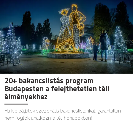
20+ bakancslistás program
Budapesten a felejthetetlen téli
élményekhez
Ha kipipáljátok szezonális bakancslistánkat, garantáltan
nem fogtok unatkozni a téli hónapokban!