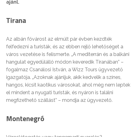
ajánl.
Tirana
Az albán fővárost az elmúlt pár évben kezdték
felfedezni a turisták, és az ebben rejlő lehetőséget a
város vezetése is felismerte. „A mediterrán és a balkáni
hangulat egyedülálló módon keveredik Tiranában” –
fogalmaz Csanálosi István, a Wizz Tours ügyvezető
igazgatója. „Azoknak ajánljuk, akik kedvelik a színes,
hangos, kicsit kaotikus városokat, ahol még nem leptek
el mindent a nyugati turisták, és nyáron is találni
megfizethető szállást” – mondja az ügyvezető.
Montenegró