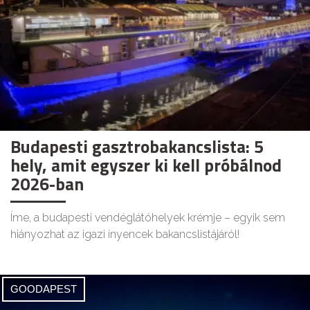
Budapesti gasztrobakancslista: 5
hely, amit egyszer ki kell próbálnod
2026-ban
Íme, a budapesti vendéglátóhelyek krémje – egyik sem
hiányozhat az igazi ínyencek bakancslistájáról!
GOODAPEST