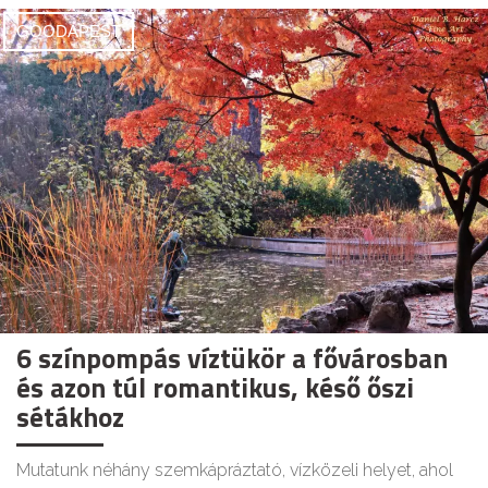
GOODAPEST
6 színpompás víztükör a fővárosban
és azon túl romantikus, késő őszi
sétákhoz
Mutatunk néhány szemkápráztató, vízközeli helyet, ahol