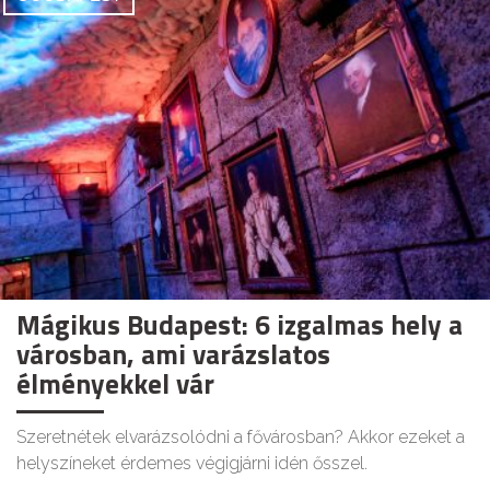
Mágikus Budapest: 6 izgalmas hely a
városban, ami varázslatos
élményekkel vár
Szeretnétek elvarázsolódni a fővárosban? Akkor ezeket a
helyszíneket érdemes végigjárni idén ősszel.