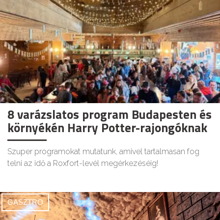
8 varázslatos program Budapesten és
környékén Harry Potter-rajongóknak
Szuper programokat mutatunk, amivel tartalmasan fog
telni az idő a Roxfort-levél megérkezéséig!
GASZTRO