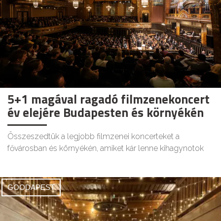
5+1 magával ragadó filmzenekoncert
év elejére Budapesten és környékén
Összeszedtük a legjobb filmzenei koncerteket a
fővárosban és környékén, amiket kár lenne kihagynotok
GOODAPEST