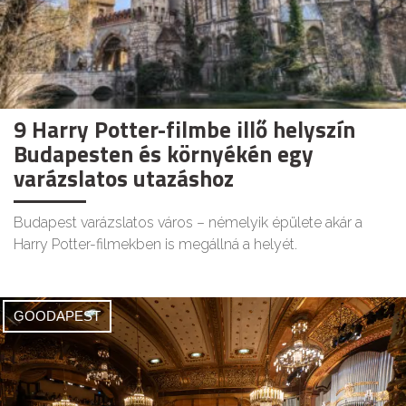
9 Harry Potter-filmbe illő helyszín
Budapesten és környékén egy
varázslatos utazáshoz
Budapest varázslatos város – némelyik épülete akár a
Harry Potter-filmekben is megállná a helyét.
GOODAPEST