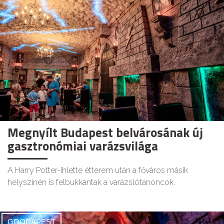
Megnyílt Budapest belvárosának új
gasztronómiai varázsvilága
A Harry Potter-ihlette étterem után a főváros másik
helyszínén is felbukkantak a varázslótanoncok.
GOODAPEST