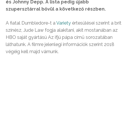
és Johnny Depp. A lista pedig újabb
szupersztárral bővül a következő részben.
A fiatal Dumbledore-t a
Variety
értesülései szerint a brit
színész, Jude Law fogja alakítani, akit mostanában az
HBO saját gyártású Az ifjú pápa című sorozatában
láthatunk. A filmre jelenlegi információk szerint 2018
végéig kell majd várnunk.