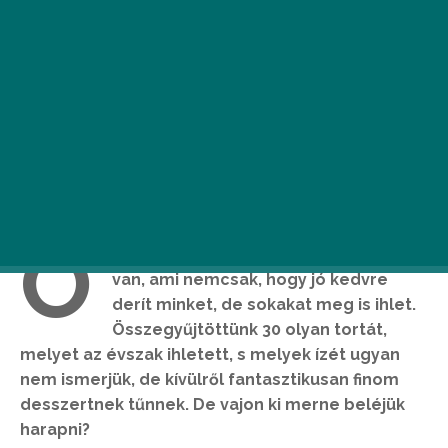
O
dakint már megállíthatatlanul tavasz
van, ami nemcsak, hogy jó kedvre
derít minket, de sokakat meg is ihlet.
Összegyűjtöttünk 30 olyan tortát,
melyet az évszak ihletett, s melyek ízét ugyan
nem ismerjük, de kívülről fantasztikusan finom
desszertnek tűnnek. De vajon ki merne beléjük
harapni?