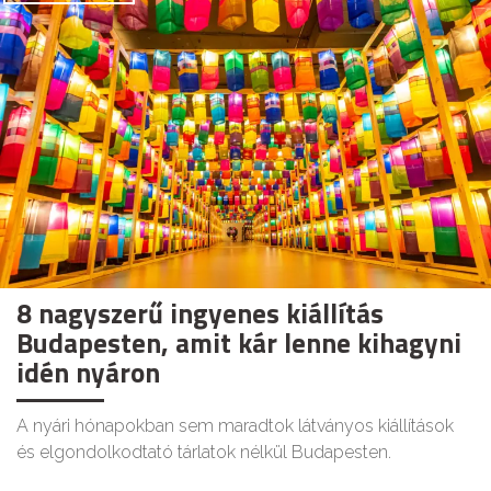
8 nagyszerű ingyenes kiállítás
Budapesten, amit kár lenne kihagyni
idén nyáron
A nyári hónapokban sem maradtok látványos kiállítások
és elgondolkodtató tárlatok nélkül Budapesten.