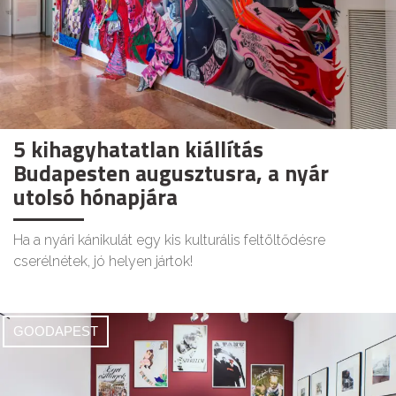
5 kihagyhatatlan kiállítás
Budapesten augusztusra, a nyár
utolsó hónapjára
Ha a nyári kánikulát egy kis kulturális feltöltődésre
cserélnétek, jó helyen jártok!
GOODAPEST