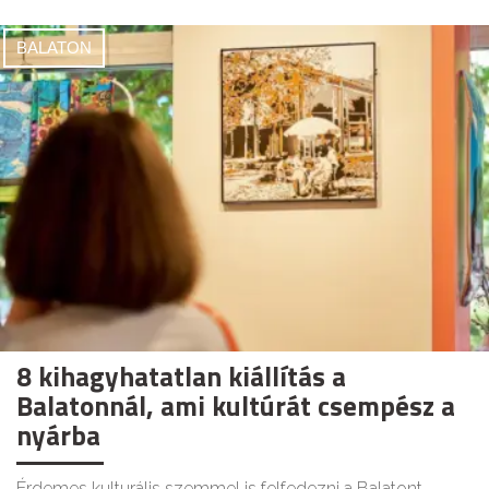
BALATON
8 kihagyhatatlan kiállítás a
Balatonnál, ami kultúrát csempész a
nyárba
Érdemes kulturális szemmel is felfedezni a Balatont,