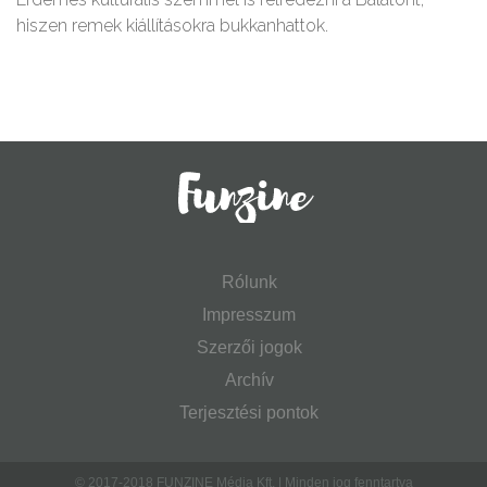
hiszen remek kiállításokra bukkanhattok.
Rólunk
Impresszum
Szerzői jogok
Archív
Terjesztési pontok
© 2017-2018 FUNZINE Média Kft. | Minden jog fenntartva