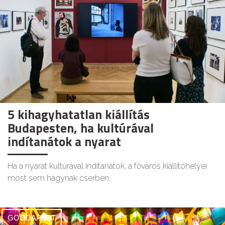
5 kihagyhatatlan kiállítás
Budapesten, ha kultúrával
indítanátok a nyarat
Ha a nyarat kultúrával indítanátok, a főváros kiállítóhelyei
most sem hagynak cserben.
GOODAPEST