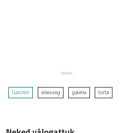
Gasztro
édesség
galéria
torta
Neked válogattuk