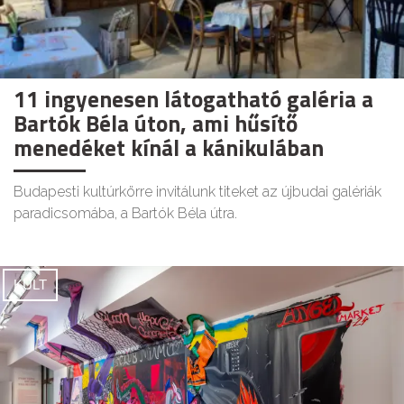
11 ingyenesen látogatható galéria a
Bartók Béla úton, ami hűsítő
menedéket kínál a kánikulában
Budapesti kultúrkörre invitálunk titeket az újbudai galériák
paradicsomába, a Bartók Béla útra.
KULT