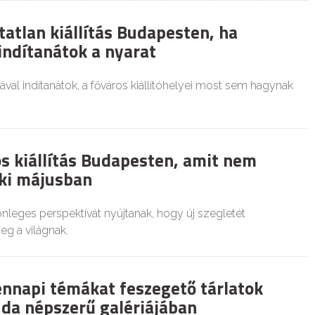
tatlan kiállítás Budapesten, ha
indítanátok a nyarat
rával indítanátok, a főváros kiállítóhelyei most sem hagynak
s kiállítás Budapesten, amit nem
ki májusban
nleges perspektívát nyújtanak, hogy új szegletét
g a világnak.
napi témákat feszegető tárlatok
da népszerű galériájában