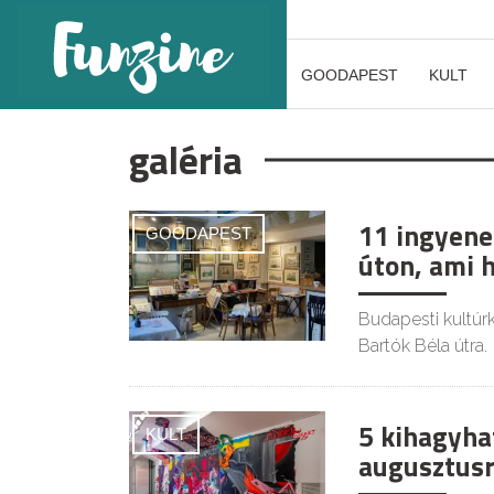
GOODAPEST
KULT
galéria
11 ingyene
GOODAPEST
úton, ami 
Budapesti kultúrk
Bartók Béla útra.
5 kihagyha
KULT
augusztusr