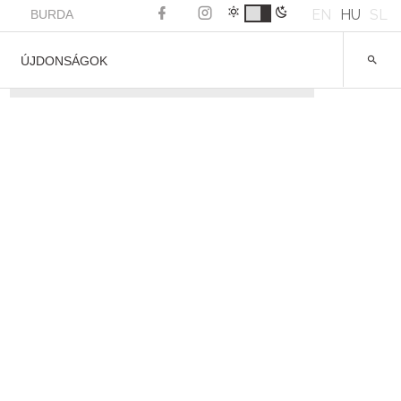
EN
HU
SL
BURDA
ÚJDONSÁGOK