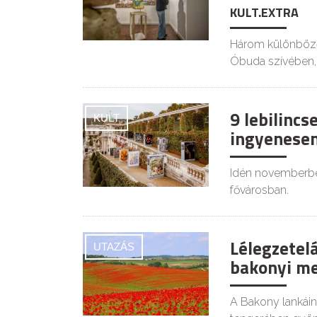
KULT.EXTRA
Három különböző, 
Óbuda szívében,
9 lebilincs
KULT
ingyenese
Idén novemberben
fővárosban.
Lélegzetelá
UTAZÁS
bakonyi m
A Bakony lankái