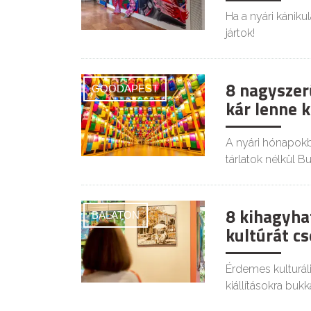
Ha a nyári kánikul
jártok!
8 nagyszer
GOODAPEST
kár lenne 
A nyári hónapokb
tárlatok nélkül B
8 kihagyhat
BALATON
kultúrát c
Érdemes kulturál
kiállításokra buk