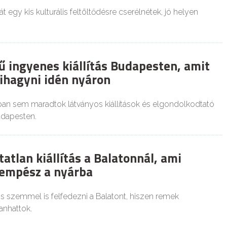
át egy kis kulturális feltöltődésre cserélnétek, jó helyen
ű ingyenes kiállítás Budapesten, amit
kihagyni idén nyáron
an sem maradtok látványos kiállítások és elgondolkodtató
udapesten.
atlan kiállítás a Balatonnál, ami
sempész a nyárba
is szemmel is felfedezni a Balatont, hiszen remek
kanhattok.