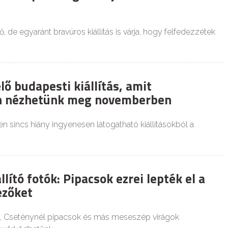
de egyaránt bravúros kiállítás is várja, hogy felfedezzétek
elő budapesti kiállítás, amit
n nézhetünk meg novemberben
 sincs hiány ingyenesen látogatható kiállításokból a
llító fotók: Pipacsok ezrei lepték el a
ezőket
n, Cseténynél pipacsok és más meseszép virágok