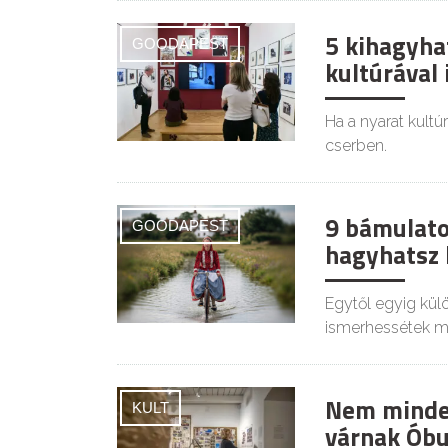
5 kihagyha
GOODAPEST
kultúrával 
Ha a nyarat kultú
cserben.
9 bámulato
GOODAPEST
hagyhatsz 
Egytől egyig külö
ismerhessétek me
Nem minden
KULT
várnak Óbu