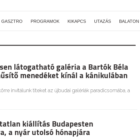
GASZTRO
PROGRAMOK
KIKAPCS
UTAZÁS
BALATON
sen látogatható galéria a Bartók Béla
hűsítő menedéket kínál a kánikulában
örre invitálunk titeket az újbudai galériák paradicsomába, a
tatlan kiállítás Budapesten
a, a nyár utolsó hónapjára