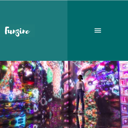
gyerekbarát programok
GOODAPEST