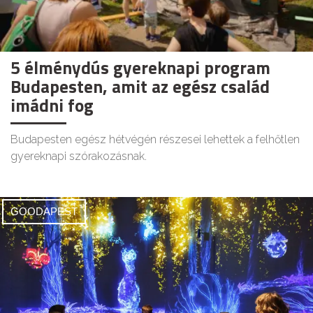
5 élménydús gyereknapi program
Budapesten, amit az egész család
imádni fog
Budapesten egész hétvégén részesei lehettek a felhőtlen
gyereknapi szórakozásnak.
GOODAPEST