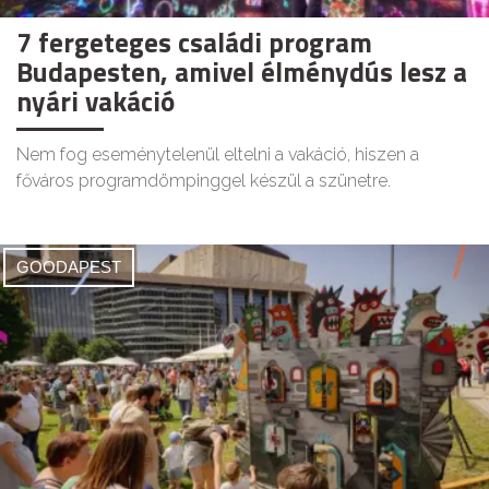
7 fergeteges családi program
Budapesten, amivel élménydús lesz a
nyári vakáció
Nem fog eseménytelenül eltelni a vakáció, hiszen a
főváros programdömpinggel készül a szünetre.
GOODAPEST