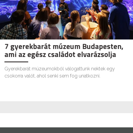
7 gyerekbarát múzeum Budapesten,
ami az egész családot elvarázsolja
Gyerekbarát múzeumokból válogattunk nektek egy
csokorra valót, ahol senki sem fog unatkozni.