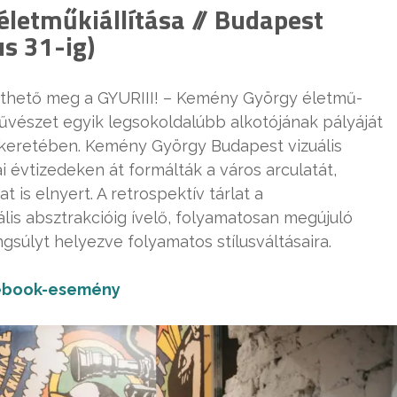
életműkiállítása // Budapest
s 31-ig)
inthető meg a GYURIII! – Kemény György életmű-
művészet egyik legsokoldalúbb alkotójának pályáját
t keretében. Kemény György Budapest vizuális
i évtizedeken át formálták a város arculatát,
 is elnyert. A retrospektív tárlat a
ális absztrakcióig ívelő, folyamatosan megújuló
súlyt helyezve folyamatos stílusváltásaira.
ebook-esemény