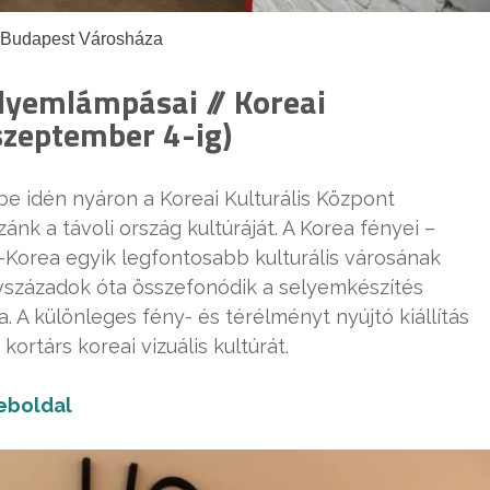
 Budapest Városháza
elyemlámpásai // Koreai
szeptember 4-ig)
e idén nyáron a Koreai Kulturális Központ
zánk a távoli ország kultúráját. A Korea fényei –
-Korea egyik legfontosabb kulturális városának
vszázadok óta összefonódik a selyemkészítés
A különleges fény- és térélményt nyújtó kiállítás
ortárs koreai vizuális kultúrát.
boldal