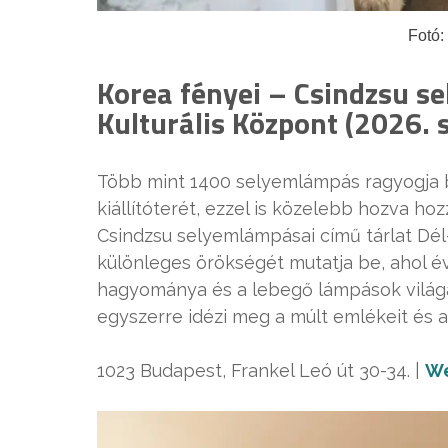
Fotó:
Korea fényei – Csindzsu s
Kulturális Központ (2026. 
Több mint 1400 selyemlámpás ragyogja b
kiállítóterét, ezzel is közelebb hozva hoz
Csindzsu selyemlámpásai című tárlat Dél
különleges örökségét mutatja be, ahol é
hagyománya és a lebegő lámpások világa. 
egyszerre idézi meg a múlt emlékeit és a k
1023 Budapest, Frankel Leó út 30-34. |
We