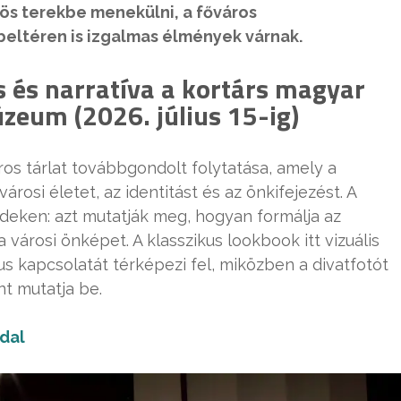
vös terekbe menekülni, a főváros
beltéren is izgalmas élmények várnak.
s és narratíva a kortárs magyar
úzeum (2026. július 15-ig)
ros tárlat továbbgondolt folytatása, amely a
árosi életet, az identitást és az önkifejezést. A
deken: azt mutatják meg, hogyan formálja az
 városi önképet. A klasszikus lookbook itt vizuális
ílus kapcsolatát térképezi fel, miközben a divatfotót
t mutatja be.
dal