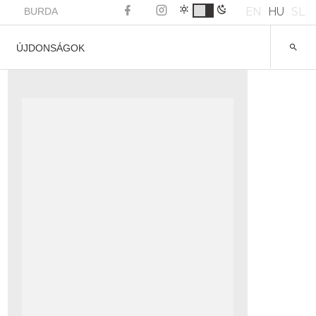
EN
HU
SL
BURDA
ÚJDONSÁGOK