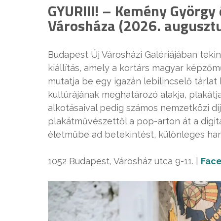
GYURIII! – Kemény György 
Városháza (2026. augusztu
Budapest Új Városházi Galériájában tek
kiállítás, amely a kortárs magyar képző
mutatja be egy igazán lebilincselő tárla
kultúrájának meghatározó alakja, plakátja
alkotásaival pedig számos nemzetközi díjat
plakátművészettől a pop-arton át a digit
életműbe ad betekintést, különleges hang
1052 Budapest, Városház utca 9-11. |
Fac