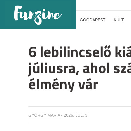
GOODAPEST
KULT
6 lebilincselő k
júliusra, ahol s
élmény vár
GYÖRGY MÁRIA
•
2026. JÚL. 3.