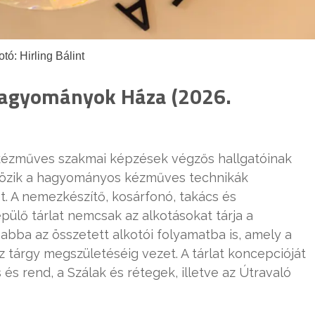
otó: Hirling Bálint
 Hagyományok Háza (2026.
kézműves szakmai képzések végzős hallgatóinak
krözik a hagyományos kézműves technikák
et. A nemezkészítő, kosárfonó, takács és
ülő tárlat nemcsak az alkotásokat tárja a
abba az összetett alkotói folyamatba is, amely a
z tárgy megszületéséig vezet. A tárlat koncepcióját
s rend, a Szálak és rétegek, illetve az Útravaló