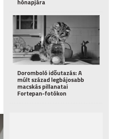
hónapjára
Doromboló időutazás: A
múlt század legbájosabb
macskás pillanatai
Fortepan-fotókon