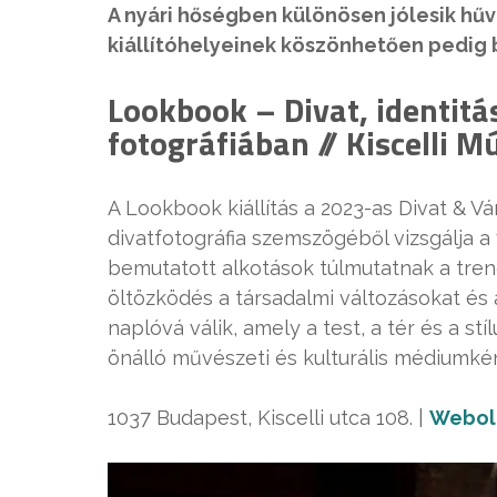
A nyári hőségben különösen jólesik hű
kiállítóhelyeinek köszönhetően pedig 
Lookbook – Divat, identitá
fotográfiában // Kiscelli M
A Lookbook kiállítás a 2023-as Divat & Vá
divatfotográfia szemszögéből vizsgálja a v
bemutatott alkotások túlmutatnak a tren
öltözködés a társadalmi változásokat és a
naplóvá válik, amely a test, a tér és a st
önálló művészeti és kulturális médiumkén
1037 Budapest, Kiscelli utca 108. |
Webol