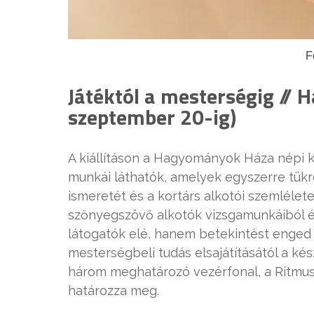
F
Játéktól a mesterségig //
szeptember 20-ig)
A kiállításon a Hagyományok Háza népi 
munkái láthatók, amelyek egyszerre tü
ismeretét és a kortárs alkotói szemlélet
szőnyegszövő alkotók vizsgamunkáiból ép
látogatók elé, hanem betekintést enged 
mesterségbeli tudás elsajátításától a kés
három meghatározó vezérfonal, a Ritmus é
határozza meg.