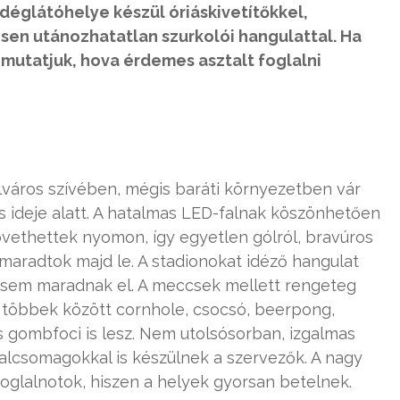
déglátóhelye készül óriáskivetítőkkel,
sen utánozhatatlan szurkolói hangulattal. Ha
utatjuk, hova érdemes asztalt foglalni
áros szívében, mégis baráti környezetben vár
es ideje alatt. A hatalmas LED-falnak köszönhetően
ethettek nyomon, így egyetlen gólról, bravúros
maradtok majd le. A stadionokat idéző hangulat
ok sem maradnak el. A meccsek mellett rengeteg
 többek között cornhole, csocsó, beerpong,
s gombfoci is lesz. Nem utolsósorban, izgalmas
talcsomagokkal is készülnek a szervezők. A nagy
oglalnotok, hiszen a helyek gyorsan betelnek.