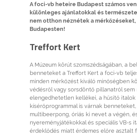
A foci-vb heteire Budapest számos ven
különleges ajánlatokkal és természete
nem otthon néznétek a mérkőzéseket, m
Budapesten!
Treffort Kert
A Múzeum körút szomszédságában, a belv
benneteket a Treffort Kert a foci-vb telj
minden mérkőzést kiváló minőségben köv
védésről vagy sorsdöntő pillanatról sem 
elengedhetetlen kellékei, a hűsítő ital
kísérőprogrammal is várnak benneteket,
multibeerpong, óriás ki nevet a végén, é
nyereményjátékokkal és speciális VB-s i
érdeklődés miatt érdemes előre asztalt f