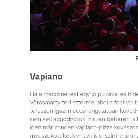
F
Vapiano
Ha a meccsnézést egy jó pizzával és hide
Vörösmarty téri étterme, ahol a foci-vb tel
teraszon igazi meccshangulatban követhe
sem kell aggódnotok, hiszen beltéren is 
idén már minden Vapiano-pizza kovászos 
megszokott kedvencek is új szintre lépne