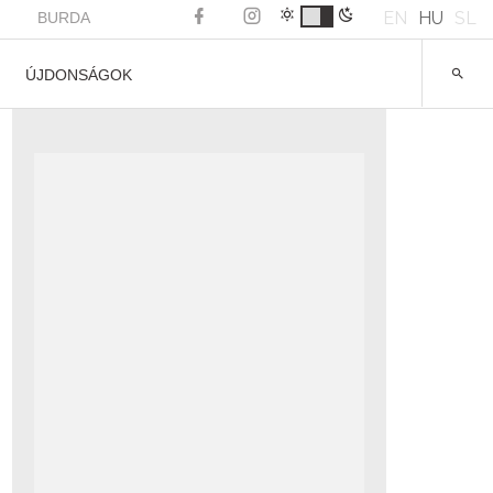
EN
HU
SL
BURDA
ÚJDONSÁGOK