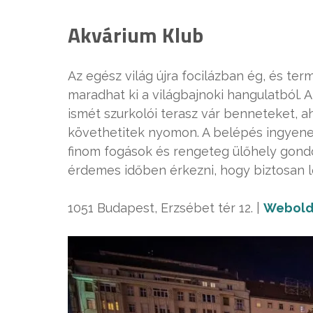
Akvárium Klub
Az egész világ újra focilázban ég, és te
maradhat ki a világbajnoki hangulatból. Az
ismét szurkolói terasz vár benneteket, 
követhetitek nyomon. A belépés ingyenes, 
finom fogások és rengeteg ülőhely gondos
érdemes időben érkezni, hogy biztosan 
1051 Budapest, Erzsébet tér 12. |
Webold