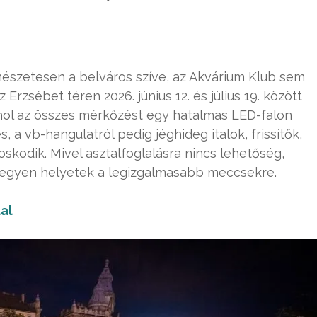
rmészetesen a belváros szíve, az Akvárium Klub sem
 Erzsébet téren 2026. június 12. és július 19. között
ahol az összes mérkőzést egy hatalmas LED-falon
a vb-hangulatról pedig jéghideg italok, frissítők,
kodik. Mivel asztalfoglalásra nincs lehetőség,
legyen helyetek a legizgalmasabb meccsekre.
al