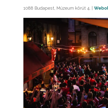
1088 Budapest, Múzeum körút 4. |
Webol