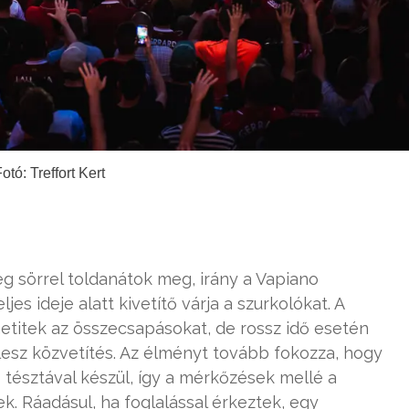
otó: Treffort Kert
g sörrel toldanátok meg, irány a Vapiano
jes ideje alatt kivetítő várja a szurkolókat. A
titek az összecsapásokat, de rossz idő esetén
lesz közvetítés. Az élményt tovább fokozza, hogy
tésztával készül, így a mérkőzések mellé a
k. Ráadásul, ha foglalással érkeztek, egy