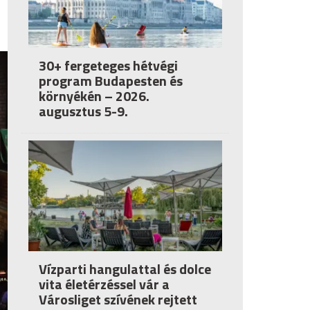
30+ fergeteges hétvégi
program Budapesten és
környékén – 2026.
augusztus 5-9.
Vízparti hangulattal és dolce
vita életérzéssel vár a
Városliget szívének rejtett