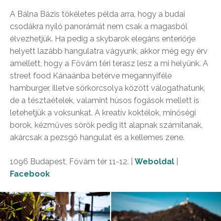
A Bálna Bázis tökéletes példa arra, hogy a budai
csodákra nyíló panorámát nem csak a magasból
élvezhetjük. Ha pedig a skybarok elegáns enteriőrje
helyett lazább hangulatra vágyunk, akkor még egy érv
amellett, hogy a Fővám téri terasz lesz a mi helyünk. A
street food Kánaánba betérve megannyiféle
hamburger, illetve sörkorcsolya között válogathatunk,
de a tésztaételek, valamint húsos fogások mellett is
letehetjük a voksunkat. A kreatív koktélok, minőségi
borok, kézműves sörök pedig itt alapnak számítanak,
akárcsak a pezsgő hangulat és a kellemes zene.
1096 Budapest, Fővám tér 11-12. |
Weboldal
|
Facebook