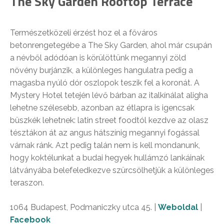
The Sky Garden Rooftop Terrace
Természetközeli érzést hoz el a főváros
betonrengetegébe a The Sky Garden, ahol már csupán
a névből adódóan is körülöttünk megannyi zöld
növény burjánzik, a különleges hangulatra pedig a
magasba nyúló dór oszlopok teszik fel a koronát. A
Mystery Hotel tetején lévő bárban az italkínálat aligha
lehetne szélesebb, azonban az étlapra is igencsak
büszkék lehetnek: latin street foodtól kezdve az olasz
tésztákon át az angus hátszínig megannyi fogással
várnak ránk. Azt pedig talán nem is kell mondanunk,
hogy koktélunkat a budai hegyek hullámzó lankáinak
látványába belefeledkezve szürcsölhetjük a különleges
teraszon.
1064 Budapest, Podmaniczky utca 45. |
Weboldal
|
Facebook