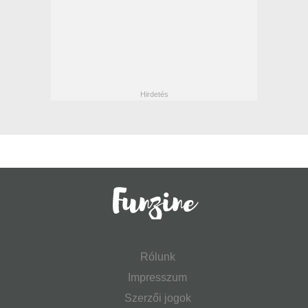
Rólunk
Impresszum
Szerzői jogok