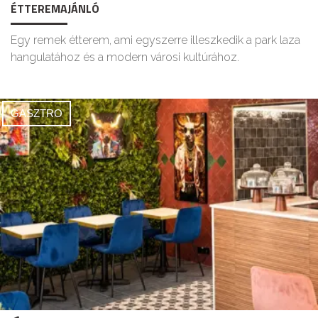
ÉTTEREMAJÁNLÓ
Egy remek étterem, ami egyszerre illeszkedik a park laza
hangulatához és a modern városi kultúrához.
GASZTRO