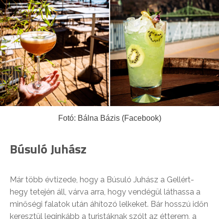
Fotó: Bálna Bázis (Facebook)
Búsuló Juhász
Már több évtizede, hogy a Búsuló Juhász a Gellért-
hegy tetején áll, várva arra, hogy vendégül láthassa a
minőségi falatok után áhítozó lelkeket. Bár hosszú időn
keresztül leginkább a turistáknak szólt az étterem, a