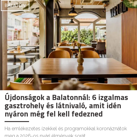
BALATON
Újdonságok a Balatonnál: 6 izgalmas
gasztrohely és látnivaló, amit idén
nyáron még fel kell fedezned
Ha emlékezetes ízekkel és programokkal koronáznátok
meg a 2026-os nyári élmények sorát.