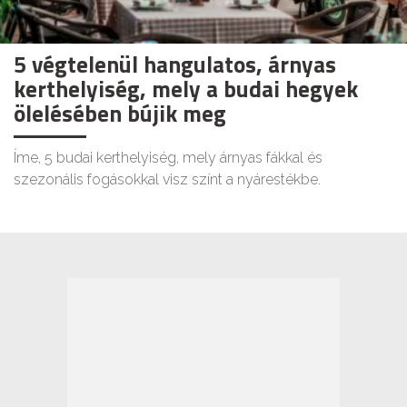
5 végtelenül hangulatos, árnyas
kerthelyiség, mely a budai hegyek
ölelésében bújik meg
Íme, 5 budai kerthelyiség, mely árnyas fákkal és
szezonális fogásokkal visz színt a nyárestékbe.