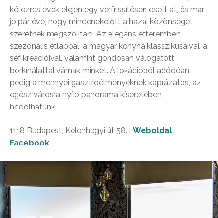
kétezres évek elején egy vérfrissítésen esett át, és már
jó pár éve, hogy mindenekelőtt a hazai közönséget
szeretnék megszólítani. Az elegáns étteremben
szezonális étlappal, a magyar konyha klasszikusaival, a
séf kreációival, valamint gondosan válogatott
borkínálattal várnak minket. A lokációból adódóan
pedig a mennyei gasztroélményeknek káprázatos, az
egész városra nyíló panoráma kíséretében
hódolhatunk.
1118 Budapest, Kelenhegyi út 58. |
Weboldal
|
Facebook