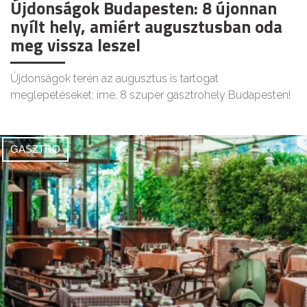
Újdonságok Budapesten: 8 újonnan
nyílt hely, amiért augusztusban oda
meg vissza leszel
Újdonságok terén az augusztus is tartogat
meglepetéseket: íme, 8 szuper gasztrohely Budapesten!
GASZTRO