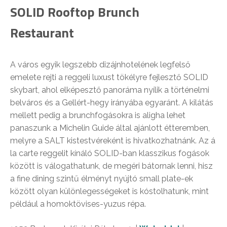
SOLID Rooftop Brunch
Restaurant
A város egyik legszebb dizájnhotelének legfelső
emelete rejti a reggeli luxust tökélyre fejlesztő SOLID
skybart, ahol elképesztő panoráma nyílik a történelmi
belváros és a Gellért-hegy irányába egyaránt. A kilátás
mellett pedig a brunchfogásokra is aligha lehet
panaszunk a Michelin Guide által ajánlott étteremben,
melyre a SALT kistestvéreként is hivatkozhatnánk. Az á
la carte reggelit kínáló SOLID-ban klasszikus fogások
között is válogathatunk, de megéri bátornak lenni, hisz
a fine dining szintű élményt nyújtó small plate-ek
között olyan különlegességeket is kóstolhatunk, mint
például a homoktövises-yuzus répa.