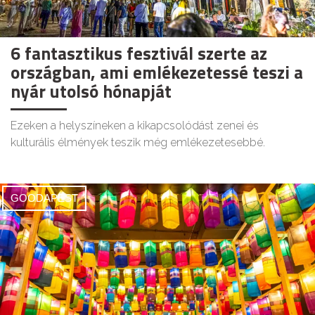
6 fantasztikus fesztivál szerte az
országban, ami emlékezetessé teszi a
nyár utolsó hónapját
Ezeken a helyszíneken a kikapcsolódást zenei és
kulturális élmények teszik még emlékezetesebbé.
GOODAPEST