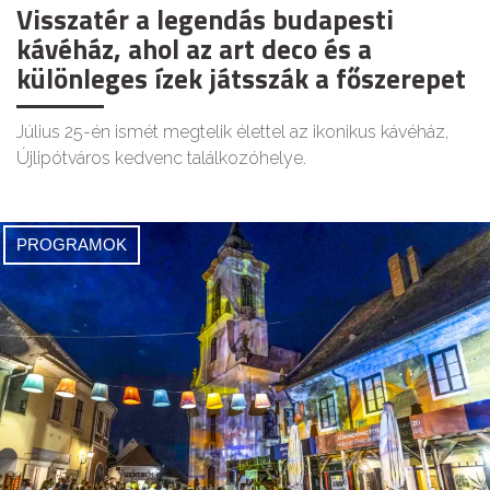
Visszatér a legendás budapesti
kávéház, ahol az art deco és a
különleges ízek játsszák a főszerepet
Július 25-én ismét megtelik élettel az ikonikus kávéház,
Újlipótváros kedvenc találkozóhelye.
PROGRAMOK