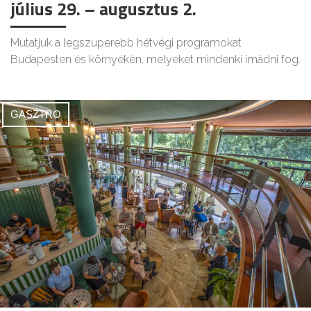
július 29. – augusztus 2.
Mutatjuk a legszuperebb hétvégi programokat
Budapesten és környékén, melyeket mindenki imádni fog.
GASZTRO