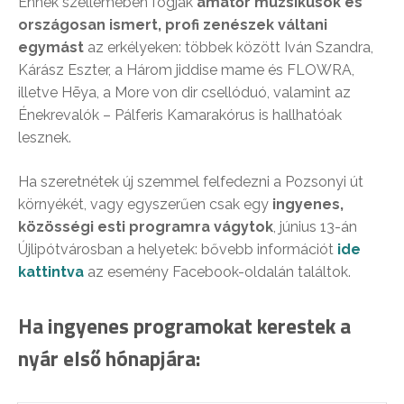
Ennek szellemében fogják
amatőr muzsikusok és
országosan ismert, profi zenészek váltani
egymást
az erkélyeken: többek között Iván Szandra,
Kárász Eszter, a Három jiddise mame és FLOWRA,
illetve Hēya, a More von dir csellóduó, valamint az
Énekrevalók – Pálferis Kamarakórus is hallhatóak
lesznek.
Ha szeretnétek új szemmel felfedezni a Pozsonyi út
környékét, vagy egyszerűen csak egy
ingyenes,
közösségi esti programra vágytok
, június 13-án
Újlipótvárosban a helyetek: bővebb információt
ide
kattintva
az esemény Facebook-oldalán találtok.
Ha ingyenes programokat kerestek a
nyár első hónapjára: