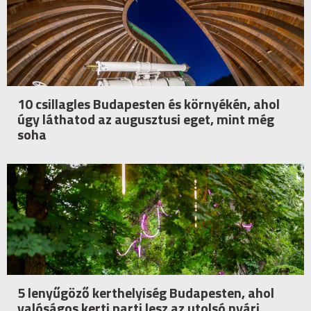
10 csillagles Budapesten és környékén, ahol
úgy láthatod az augusztusi eget, mint még
soha
5 lenyűgöző kerthelyiség Budapesten, ahol
valóságos kerti parti lesz az utolsó nyári