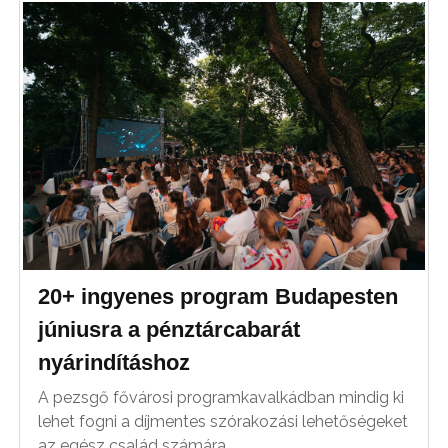
20+ ingyenes program Budapesten
júniusra a pénztárcabarát
nyárindításhoz
A pezsgő fővárosi programkavalkádban mindig ki
lehet fogni a díjmentes szórakozási lehetőségeket
az egész család számára.