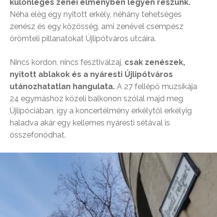
különleges zenei élményben legyen részünk.
Néha elég egy nyitott erkély, néhány tehetséges
zenész és egy közösség, ami zenével csempész
örömteli pillanatokat Újlipótváros utcáira.
Nincs kordon, nincs fesztiválzaj,
csak zenészek,
nyitott ablakok és a nyáresti Újlipótváros
utánozhatatlan hangulata.
A 27 fellépő muzsikája
24 egymáshoz közeli balkonon szólal majd meg
Újlipóciában, így a koncertélmény erkélytől erkélyig
haladva akár egy kellemes nyáresti sétával is
összefonódhat.