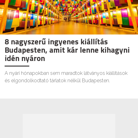
8 nagyszerű ingyenes kiállítás
Budapesten, amit kár lenne kihagyni
idén nyáron
A nyári hónapokban sem maradtok látványos kiállítások
és elgondolkodtató tárlatok nélkül Budapesten.