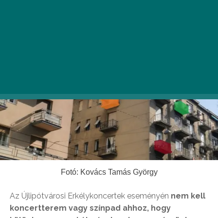
Fotó: Kovács Tamás György
Az Újlipótvárosi Erkélykoncertek eseményén
nem kell
koncertterem vagy színpad ahhoz, hogy