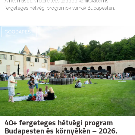
A hét második felére lecsillapodó kánikulában is
fergeteges hétvégi programok várnak Budapesten.
GOODAPEST
40+ fergeteges hétvégi program
Budapesten és környékén – 2026.