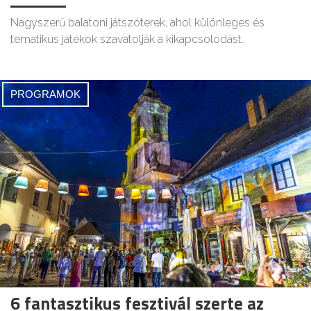
Nagyszerű balatoni játszóterek, ahol különleges és
tematikus játékok szavatolják a kikapcsolódást.
PROGRAMOK
6 fantasztikus fesztivál szerte az