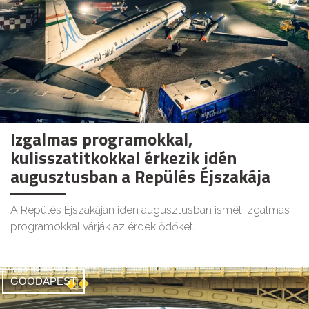
Izgalmas programokkal,
kulisszatitkokkal érkezik idén
augusztusban a Repülés Éjszakája
A Repülés Éjszakáján idén augusztusban ismét izgalmas
programokkal várják az érdeklődőket.
GOODAPEST