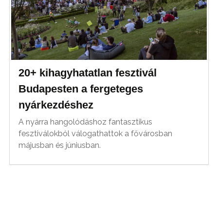
20+ kihagyhatatlan fesztivál
Budapesten a fergeteges
nyárkezdéshez
A nyárra hangolódáshoz fantasztikus
fesztiválokból válogathattok a fővárosban
májusban és júniusban.