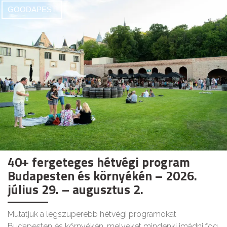
GOODAPEST
40+ fergeteges hétvégi program
Budapesten és környékén – 2026.
július 29. – augusztus 2.
Mutatjuk a legszuperebb hétvégi programokat
Budapesten és környékén, melyeket mindenki imádni fog.