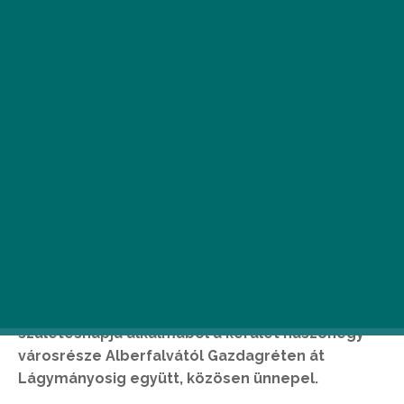
Amerikai szemmel nézve is nagykorú lett
Budapest egyik legszerethetőbb és egyben
legdinamikusabban fejlődő kerülete. Újbuda
születésnapja alkalmából a kerület huszonegy
városrésze Alberfalvától Gazdagréten át
Lágymányosig együtt, közösen ünnepel.