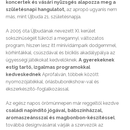
koncertek és vásári nyüzsgés alapozza meg a
születésnapi hangulatot,
az apropó ugyanis nem
más, mint Újbuda 21. születésnapja.
A 2005 óta Újbudának nevezett XI. kerület
sokszínűségét tükrözi a megannyi, változatos
program, hiszen lesz itt minividámpark dodgemmel,
körhintákkal, csúszdával és biciklis akadálypálya az
ügyességi játékokat kedvelőknek.
A gyerekeknek
estig tartó, izgalmas programokkal
kedveskednek
Aprófalván, többek között
nyomozójátékkal, óriásbuborékshow-val és
ékszerkészítő-foglalkozással.
Az egész napos örömünnepen már reggeltől kezdve
családi napindító jógával, bábszínházzal,
aromaszeánsszal és magbonbon-készítéssel
,
továbbá designvásárral várják a szervezők az