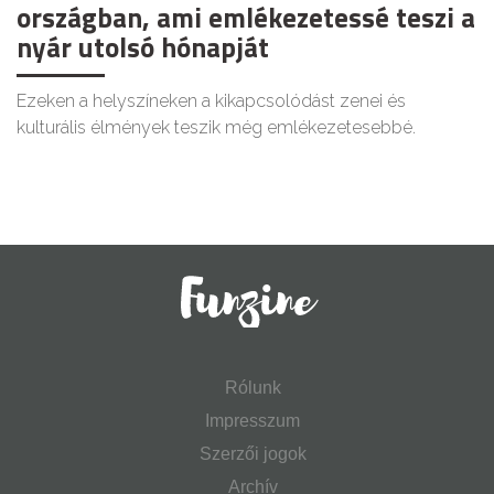
országban, ami emlékezetessé teszi a
nyár utolsó hónapját
Ezeken a helyszíneken a kikapcsolódást zenei és
kulturális élmények teszik még emlékezetesebbé.
Rólunk
Impresszum
Szerzői jogok
Archív