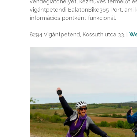
vendéglátóhelyet, kézműves termelőt és s
vigántpetendi BalatonBike365 Port, ami 
információs pontként funkcionál.
8294 Vigántpetend, Kossuth utca 33. |
We