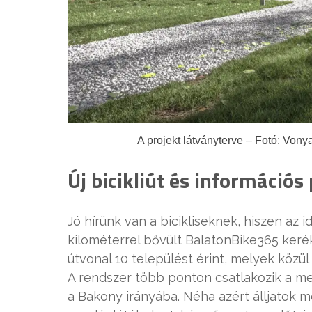
A projekt látványterve – Fotó: V
Új bicikliút és információs
Jó hírünk van a bicikliseknek, hiszen az
kilométerrel bővült BalatonBike365 keré
útvonal 10 települést érint, melyek közü
A rendszer több ponton csatlakozik a me
a Bakony irányába. Néha azért álljatok 