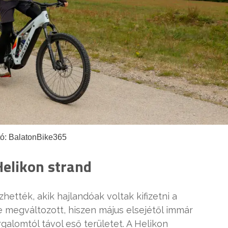
tó: BalatonBike365
Helikon strand
hették, akik hajlandóak voltak kifizetni a
 megváltozott, hiszen május elsejétől immár
galomtól távol eső területet. A Helikon