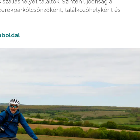
zálláshelyet találtok. Szintén újdonság a
kerékpárkölcsönzőként, találkozóhelyként és
boldal