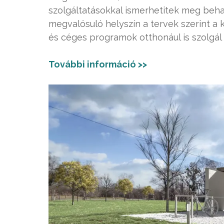
szolgáltatásokkal ismerhetitek meg beh
megvalósuló helyszín a tervek szerint a k
és céges programok otthonául is szolgál
További információ >>