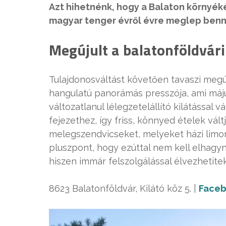
Azt hihetnénk, hogy a Balaton környéké
magyar tenger évről évre meglep ben
Megújult a balatonföldvári
Tulajdonosváltást követően tavaszi megúj
hangulatú panorámás presszója, ami máju
változatlanul lélegzetelállító kilátással v
fejezethez, így friss, könnyed ételek vá
melegszendvicseket, melyeket házi limon
pluszpont, hogy ezúttal nem kell elhagy
hiszen immár felszolgálással élvezhetite
8623 Balatonföldvár, Kilátó köz 5. |
Face