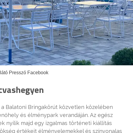
ilátó Presszó Facebook
rcvashegyen
 a Balatoni Bringakörút közvetlen közelében
enőhely és élménypark verandáján. Az egész
 nyílik majd egy izgalmas történeti kiállítás
rökség értékeit élményelemekkel és színvonalas