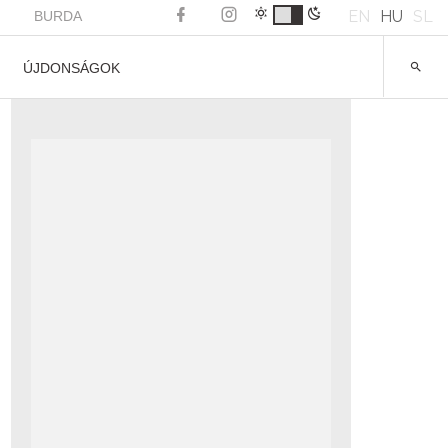
EN
HU
SL
BURDA
ÚJDONSÁGOK