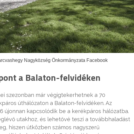
onyarcvashegy Nagyközség Önkormányzata Facebook
 pont a Balaton-felvidéken
 idei szezonban már végigtekerhetnek a 70
kpáros úthálózaton a Balaton-felvidéken. Az
l 6 újonnan kapcsolódik be a kerékpáros hálózatba.
glévő utakhoz, és lehetővé teszi a továbbhaladást
meg, hiszen útközben számos nagyszerű