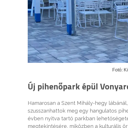
Fotó: K
Új pihenőpark épül Vonya
Hamarosan a Szent Mihály-hegy lábánál,
szusszanhattok meg egy hangulatos pih
évben nyitva tartó parkban lehetőségetek
megtekintésére, miközben a kulturális ö