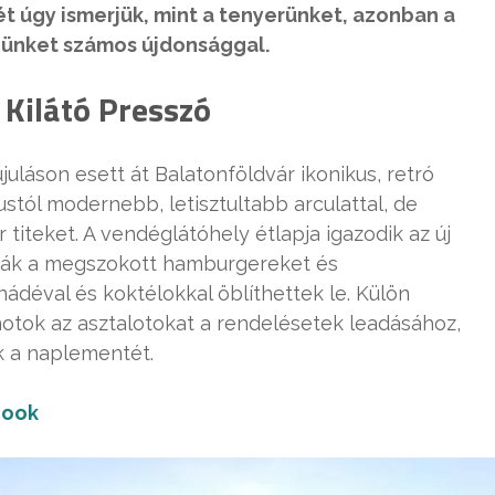
t úgy ismerjük, mint a tenyerünket, azonban a
nünket számos újdonsággal.
 Kilátó Presszó
uláson esett át Balatonföldvár ikonikus, retró
stól modernebb, letisztultabb arculattal, de
ár titeket. A vendéglátóhely étlapja igazodik az új
ltják a megszokott hamburgereket és
ádéval és koktélokkal öblíthettek le. Külön
notok az asztalotokat a rendelésetek leadásához,
k a naplementét.
book