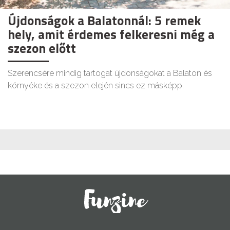
Újdonságok a Balatonnál: 5 remek
hely, amit érdemes felkeresni még a
szezon előtt
Szerencsére mindig tartogat újdonságokat a Balaton és
környéke és a szezon elején sincs ez másképp.