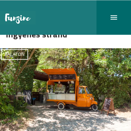
ingyenes strand
BALATON