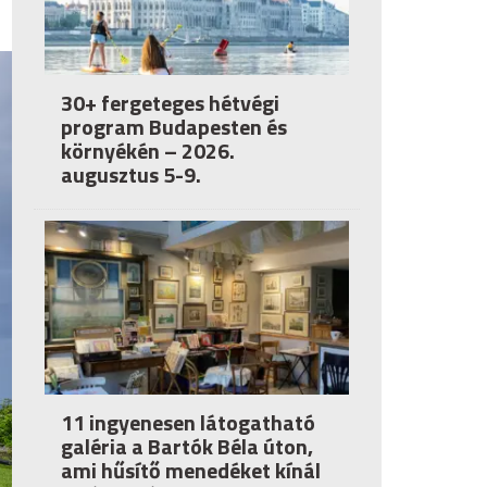
30+ fergeteges hétvégi
program Budapesten és
környékén – 2026.
augusztus 5-9.
11 ingyenesen látogatható
galéria a Bartók Béla úton,
ami hűsítő menedéket kínál