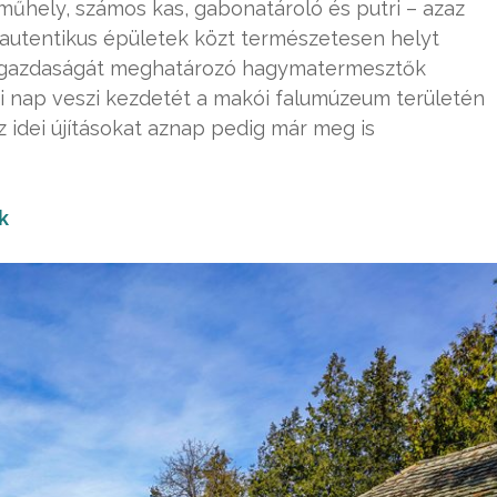
műhely, számos kas, gabonatároló és putri – azaz
z autentikus épületek közt természetesen helyt
s gazdaságát meghatározó hagymatermesztők
ládi nap veszi kezdetét a makói falumúzeum területén
 idei újításokat aznap pedig már meg is
k