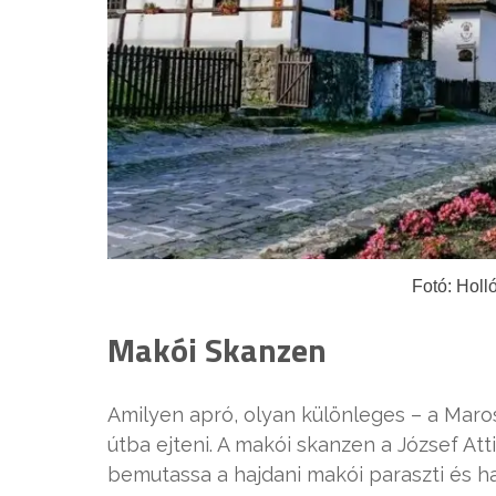
Fotó: Holl
Makói Skanzen
Amilyen apró, olyan különleges – a Maros
útba ejteni. A makói skanzen a József Att
bemutassa a hajdani makói paraszti és ha