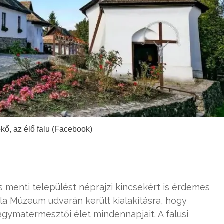
ókő, az élő falu (Facebook)
 menti települést néprajzi kincsekért is érdemes
ila Múzeum udvarán került kialakításra, hogy
gymatermesztői élet mindennapjait. A falusi