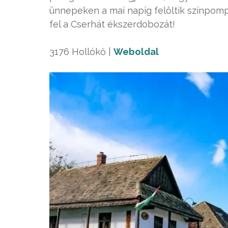
ünnepeken a mai napig felöltik színpompá
fel a Cserhát ékszerdobozát!
3176 Hollókő |
Weboldal