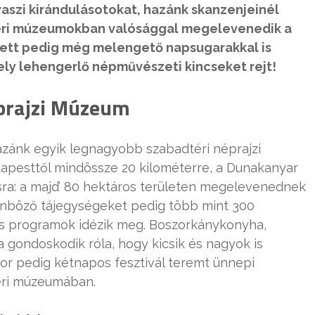
szi kirándulásotokat, hazánk skanzenjeinél
adtéri múzeumokban valósággal megelevenedik a
lett pedig még melengető napsugarakkal is
ely lehengerlő népművészeti kincseket rejt!
éprajzi Múzeum
hazánk egyik legnagyobb szabadtéri néprajzi
pesttől mindössze 20 kilométerre, a Dunakanyar
ásra: a majd’ 80 hektáros területen megelevenednek
ülönböző tájegységeket pedig több mint 300
ikus programok idézik meg. Boszorkánykonyha,
 gondoskodik róla, hogy kicsik és nagyok is
or pedig kétnapos fesztivál teremt ünnepi
éri múzeumában.