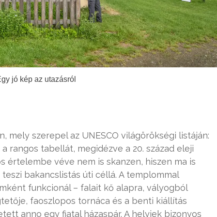
Egy jó kép az utazásról
n, mely szerepel az UNESCO világörökségi listáján:
i a rangos tabellát, megidézve a 20. század eleji
s értelembe véve nem is skanzen, hiszen ma is
 teszi bakancslistás úti céllá. A templommal
mként funkcionál – falait kő alapra, vályogból
etője, faoszlopos tornáca és a benti kiállítás
tett anno egy fiatal házaspár. A helyiek bizonyos