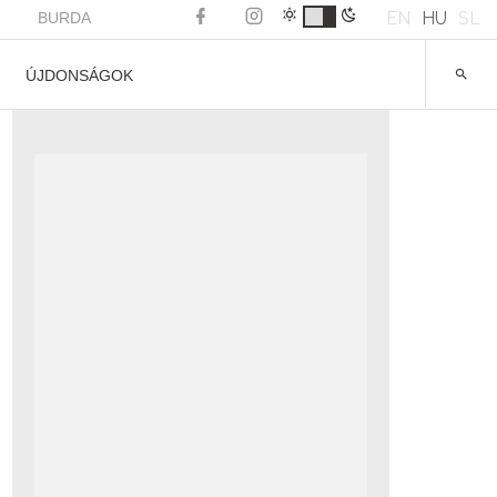
EN
HU
SL
BURDA
ÚJDONSÁGOK