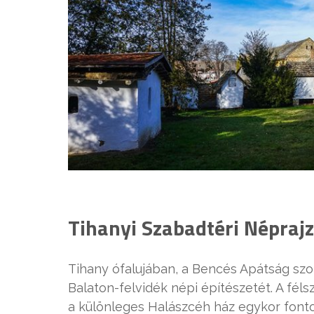
Tihanyi Szabadtéri Népra
Tihany ófalujában, a Bencés Apátság sz
Balaton-felvidék népi építészetét. A fél
a különleges Halászcéh ház egykor fontos