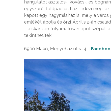
hangulatot asztalos-, kovács-, és bognár
egyszerű, földpadlós ház – idézi meg, a
kapott egy hagymásház is, mely a váro
emlékét ápolja és őrzi. Április 2-án csa
– a skanzen folyamatosan épül-szépül, az
tekinthetitek.
6900 Makó, Megyeház utca 4. |
Faceboo