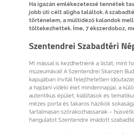
Ha igazán emlékezetessé tennétek tava
jobb úti célt aligha találtok. A szab
történelem, a múltidéző kalandok mel
töltekezhettek. Íme, 7 ékszerdoboz, m
Szentendrei Szabadtéri N
Mi mással is kezdhetnénk a listát, mint 
múzeumával! A Szentendrei Skanzen Buda
kapujában invitál felejthetetlen időutaz
a hajdani vidéki élet mindennapjai, a k
autentikus épület, kiállítások és temat
mézes porta és takaros házikók sokasága
tartalmasan szórakozhassanak – húsvétk
hangulatot Szentendre imádott szabadt