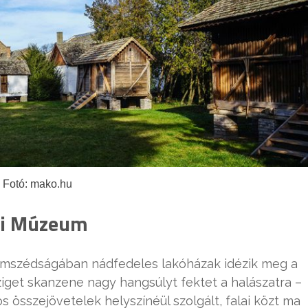
Fotó: mako.hu
jzi Múzeum
omszédságában nádfedeles lakóházak idézik meg a
sziget skanzene nagy hangsúlyt fektet a halászatra –
 összejövetelek helyszínéül szolgált, falai közt ma