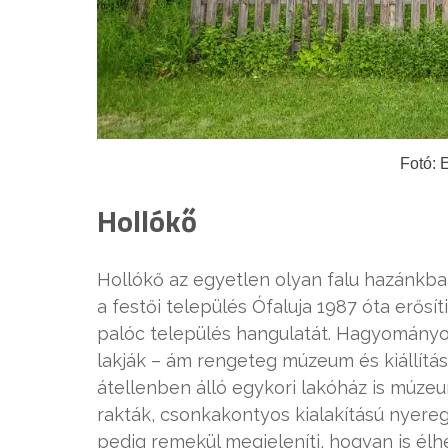
Fotó: 
Hollókő
Hollókő az egyetlen olyan falu hazánkba
a festői település Ófaluja 1987 óta erősít
palóc település hangulatát. Hagyományo
lakják – ám rengeteg múzeum és kiállítás
átellenben álló egykori lakóház is múzeu
rakták, csonkakontyos kialakítású nyeregt
pedig remekül megjeleníti, hogyan is élhe