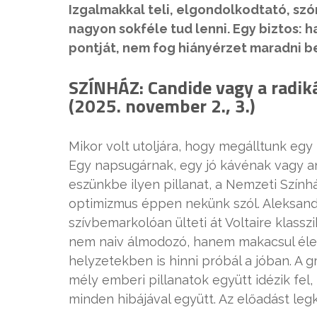
Izgalmakkal teli, elgondolkodtató, s
nagyon sokféle tud lenni. Egy biztos: 
pontját, nem fog hiányérzet maradni b
SZÍNHÁZ: Candide vagy a radik
(2025. november 2., 3.)
Mikor volt utoljára, hogy megálltunk egy
Egy napsugárnak, egy jó kávénak vagy a
eszünkbe ilyen pillanat, a Nemzeti Színhá
optimizmus éppen nekünk szól. Aleksan
szívbemarkolóan ülteti át Voltaire klassz
nem naiv álmodozó, hanem makacsul éle
helyzetekben is hinni próbál a jóban. A gr
mély emberi pillanatok együtt idézik fel,
minden hibájával együtt. Az előadást le