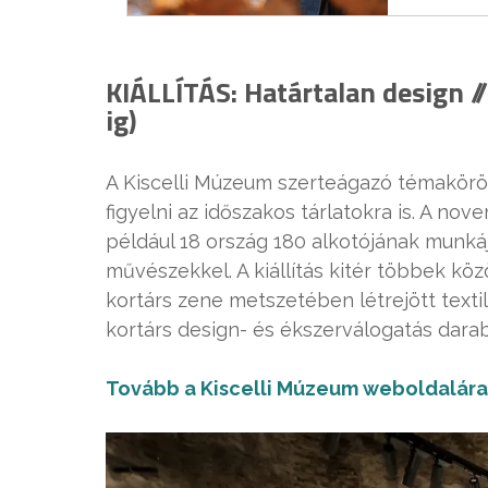
KIÁLLÍTÁS: Határtalan design 
ig)
A Kiscelli Múzeum szerteágazó témakörök
figyelni az időszakos tárlatokra is. A n
például 18 ország 180 alkotójának munkáj
művészekkel. A kiállítás kitér többek közö
kortárs zene metszetében létrejött textil
kortárs design- és ékszerválogatás darabj
Tovább a Kiscelli Múzeum weboldalára