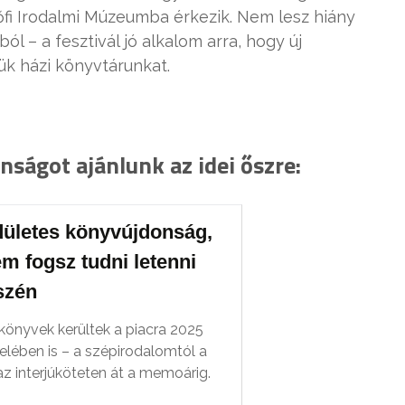
őfi Irodalmi Múzeumba érkezik. Nem lesz hiány
 – a fesztivál jó alkalom arra, hogy új
ük házi könyvtárunkat.
nságot ajánlunk az idei őszre:
dületes könyvújdonság,
m fogsz tudni letenni
szén
könyvek kerültek a piacra 2025
elében is – a szépirodalomtól a
 az interjúköteten át a memoárig.