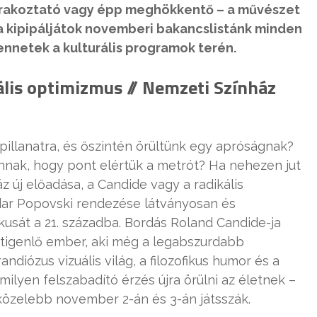
zórakoztató vagy épp meghökkentő – a művészet
ha kipipáljátok novemberi bakancslistánk minden
ennetek a kulturális programok terén.
ális optimizmus // Nemzeti Színház
 pillanatra, és őszintén örültünk egy apróságnak?
nnak, hogy pont elértük a metrót? Ha nehezen jut
z új előadása, a Candide vagy a radikális
dar Popovski rendezése látványosan és
ikusát a 21. századba. Bordás Roland Candide-ja
tigenlő ember, aki még a legabszurdabb
andiózus vizuális világ, a filozofikus humor és a
 milyen felszabadító érzés újra örülni az életnek –
gközelebb november 2-án és 3-án játsszák.