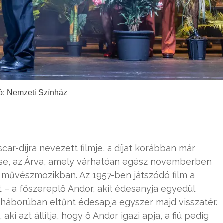
ó: Nemzeti Színház
r-díjra nevezett filmje, a díjat korábban már
se, az Árva, amely várhatóan egész novemberben
 művészmozikban. Az 1957-ben játszódó film a
 – a főszereplő Andor, akit édesanyja egyedül
a háborúban eltűnt édesapja egyszer majd visszatér.
ki azt állítja, hogy ő Andor igazi apja, a fiú pedig