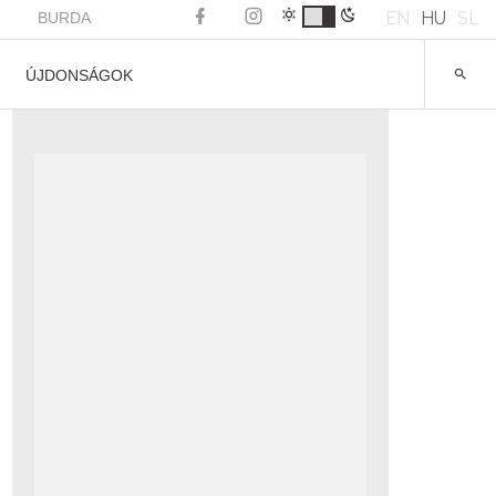
EN
HU
SL
BURDA
ÚJDONSÁGOK