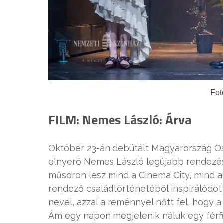
Fot
FILM: Nemes László: Árva
Október 23-án debütált Magyarország Osca
elnyerő Nemes László legújabb rendezé
műsoron lesz mind a Cinema City, mind a
rendező családtörténetéből inspirálódott
nevel, azzal a reménnyel nőtt fel, hogy 
Ám egy napon megjelenik náluk egy férfi, a