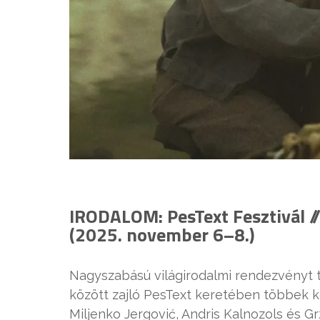
IRODALOM: PesText Fesztivál /
(2025. november 6–8.)
Nagyszabású világirodalmi rendezvényt t
között zajló PesText keretében többek köz
Miljenko Jergović, Andris Kalnozols és G