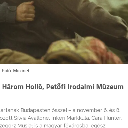
Fotó: Mozinet
/ Három Holló, Petőfi Irodalmi Múzeum
artanak Budapesten ősszel – a november 6. és 8.
ött Silvia Avallone, Inkeri Markkula, Cara Hunter,
rzegorz Musiał is a magyar fővárosba, egész