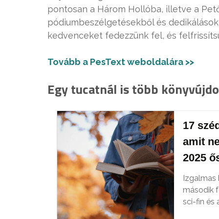
pontosan a Három Hollóba, illetve a Pet
pódiumbeszélgetésekből és dedikálásokból
kedvenceket fedezzünk fel, és felfrissíts
Tovább a PesText weboldalára >>
Egy tucatnál is több könyvújdo
17 szé
amit ne
2025 ő
Izgalmas 
második f
sci-fin és