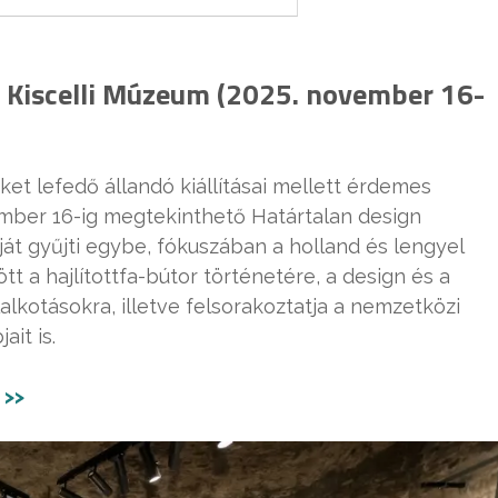
// Kiscelli Múzeum (2025. november 16-
et lefedő állandó kiállításai mellett érdemes
ovember 16-ig megtekinthető Határtalan design
át gyűjti egybe, fókuszában a holland és lengyel
tt a hajlítottfa-bútor történetére, a design és a
alkotásokra, illetve felsorakoztatja a nemzetközi
ait is.
 >>