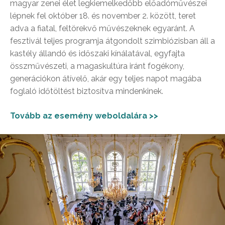
magyar zenei élet legkiemelkedőbb előadóművészei
lépnek fel október 18. és november 2. között, teret
adva a fiatal, feltörekvő művészeknek egyaránt. A
fesztivál teljes programja átgondolt szimbiózisban áll a
kastély állandó és időszaki kínálatával, egyfajta
összművészeti, a magaskultúra iránt fogékony,
generációkon átívelő, akár egy teljes napot magába
foglaló időtöltést biztosítva mindenkinek.
Tovább az esemény weboldalára >>