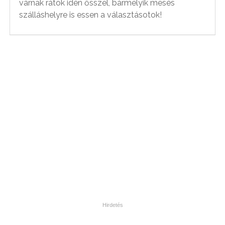
várnak rátok idén ősszel, bármelyik mesés
szálláshelyre is essen a választásotok!