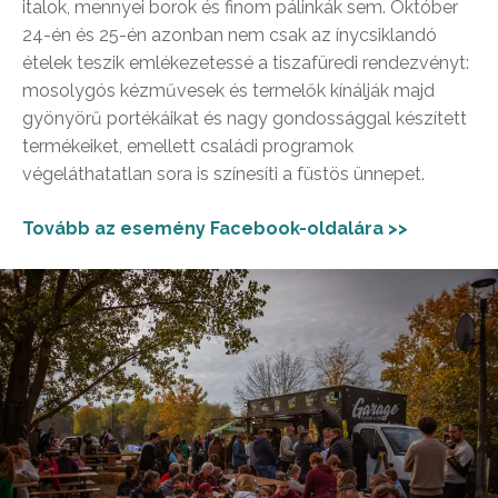
italok, mennyei borok és finom pálinkák sem. Október
24-én és 25-én azonban nem csak az ínycsiklandó
ételek teszik emlékezetessé a tiszafüredi rendezvényt:
mosolygós kézművesek és termelők kínálják majd
gyönyörű portékáikat és nagy gondossággal készített
termékeiket, emellett családi programok
végeláthatatlan sora is színesíti a füstös ünnepet.
Tovább az esemény Facebook-oldalára >>