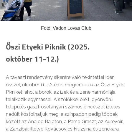
Fotó: Vadon Lovas Club
Őszi Etyeki Piknik (2025.
október 11-12.)
A tavaszi rendezvény sikerére való tekintettel idén
ősszel, október 11–12-én is megrendezik az Őszi Etyeki
Pikniket, ahol a borok, az ízek és a zene harmóniája
találkozik egymással. A szőlőkkel ölelt, gyönyörű
település gasztrosétányán számos pincészet ízletes
nedűit kóstolhatjuk meg, a színpadon pedig többek
között az Analog Balaton, a Parno Graszt, az Aurevoir.,
a Zanzibár, illetve Kovácsovics Fruzsina és zenekara