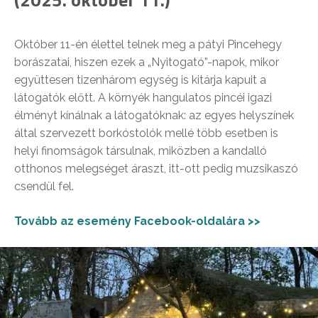
Október 11-én élettel telnek meg a pátyi Pincehegy
borászatai, hiszen ezek a „Nyitogató”-napok, mikor
együttesen tizenhárom egység is kitárja kapuit a
látogatók előtt. A környék hangulatos pincéi igazi
élményt kínálnak a látogatóknak: az egyes helyszínek
által szervezett borkóstolók mellé több esetben is
helyi finomságok társulnak, miközben a kandalló
otthonos melegséget áraszt, itt-ott pedig muzsikaszó
csendül fel.
Tovább az esemény Facebook-oldalára >>