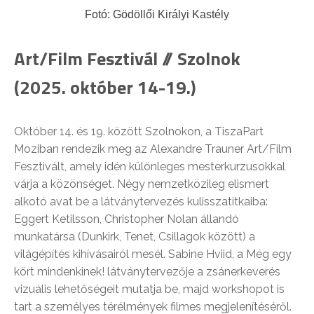
Fotó: Gödöllői Királyi Kastély
Art/Film Fesztivál // Szolnok
(2025. október 14-19.)
Október 14. és 19. között Szolnokon, a TiszaPart
Moziban rendezik meg az Alexandre Trauner Art/Film
Fesztivált, amely idén különleges mesterkurzusokkal
várja a közönséget. Négy nemzetközileg elismert
alkotó avat be a látványtervezés kulisszatitkaiba:
Eggert Ketilsson, Christopher Nolan állandó
munkatársa (Dunkirk, Tenet, Csillagok között) a
világépítés kihívásairól mesél. Sabine Hviid, a Még egy
kört mindenkinek! látványtervezője a zsánerkeverés
vizuális lehetőségeit mutatja be, majd workshopot is
tart a személyes térélmények filmes megjelenítéséről.