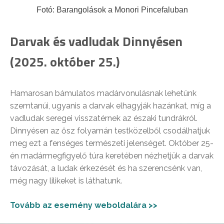
Fotó: Barangolások a Monori Pincefaluban
Darvak és vadludak Dinnyésen
(2025. október 25.)
Hamarosan bámulatos madárvonulásnak lehetünk
szemtanúi, ugyanis a darvak elhagyják hazánkat, míg a
vadludak seregei visszatérnek az északi tundrákról.
Dinnyésen az ősz folyamán testközelből csodálhatjuk
meg ezt a fenséges természeti jelenséget. Október 25-
én madármegfigyelő túra keretében nézhetjük a darvak
távozását, a ludak érkezését és ha szerencsénk van,
még nagy lilikeket is láthatunk.
Tovább az esemény weboldalára >>