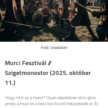
Fotó: Uradalom
Murci Fesztivál //
Szigetmonostor (2025. október
11.)
Hogy mi is az a murci? Olyan erjedésben lévő újbor,
amely a must és a kész bor között helyezkedik el. És