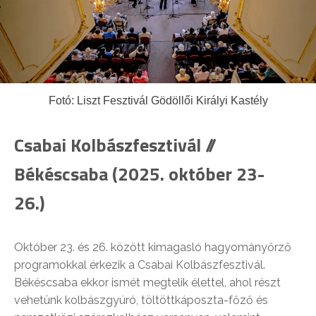
Fotó: Liszt Fesztivál Gödöllői Királyi Kastély
Csabai Kolbászfesztivál //
Békéscsaba (2025. október 23-
26.)
Október 23. és 26. között kimagasló hagyományőrző
programokkal érkezik a Csabai Kolbászfesztivál.
Békéscsaba ekkor ismét megtelik élettel, ahol részt
vehetünk kolbászgyúró, töltöttkáposzta-főző és