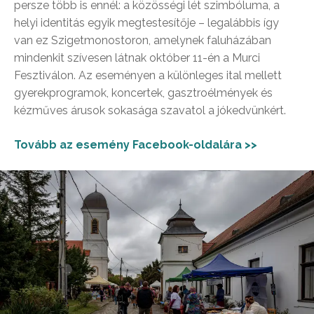
persze több is ennél: a közösségi lét szimbóluma, a
helyi identitás egyik megtestesítője – legalábbis így
van ez Szigetmonostoron, amelynek faluházában
mindenkit szívesen látnak október 11-én a Murci
Fesztiválon. Az eseményen a különleges ital mellett
gyerekprogramok, koncertek, gasztroélmények és
kézműves árusok sokasága szavatol a jókedvünkért.
Tovább az esemény Facebook-oldalára >>