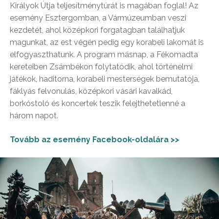
Királyok Útja teljesítménytúrát is magában foglal! Az
esemény Esztergomban, a Vármúzeumban veszi
kezdetét, ahol középkori forgatagban találhatjuk
magunkat, az est végén pedig egy korabeli lakomát is
elfogyaszthatunk. A program másnap, a Fékomadta
kereteiben Zsámbékon folytatódik, ahol történelmi
játékok, haditorna, korabeli mesterségek bemutatója,
fáklyás felvonulás, középkori vásári kavalkád,
borkóstoló és koncertek teszik felejthetetlenné a
három napot.
Tovább az esemény Facebook-oldalára >>