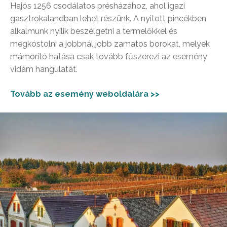
Hajós 1256 csodálatos présházához, ahol igazi
gasztrokalandban lehet részünk. A nyitott pincékben
alkalmunk nyílik beszélgetni a termelőkkel és
megkóstolni a jobbnál jobb zamatos borokat, melyek
mámorító hatása csak tovább fűszerezi az esemény
vidám hangulatát.
Tovább az esemény weboldalára >>