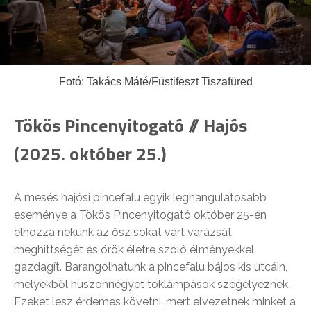
Fotó: Takács Máté/Füstifeszt Tiszafüred
Tökös Pincenyitogató // Hajós
(2025. október 25.)
A mesés hajósi pincefalu egyik leghangulatosabb
eseménye a Tökös Pincenyitogató október 25-én
elhozza nekünk az ősz sokat várt varázsát,
meghittségét és örök életre szóló élményekkel
gazdagít. Barangolhatunk a pincefalu bájos kis utcáin,
melyekből huszonnégyet töklámpások szegélyeznek.
Ezeket lesz érdemes követni, mert elvezetnek minket a