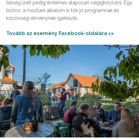
térség ízeit pedig érdemes alaposan végigkóstolni. Egy
biztos: a mostani alkalom is tök jó programnak és
közösségi élménynek ígérkezik.
Tovább az esemény Facebook-oldalára >>