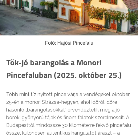
Fotó: Hajósi Pincefalu
Tök-jó barangolás a Monori
Pincefaluban (2025. október 25.)
Több mint tíz nyitott pince várja a vendégeket október
25-én a monori Strázsa-hegyen, ahol időről időre
hasonló „barangolásokkal” örvendeztetik meg a jó
borok, gyönyörű tájak és finom falatok szerelmeseit. A
Budapesttől mindössze 30 kilométerre fekvő pincefalu
ősszel különösen autentikus hangulatot áraszt – a