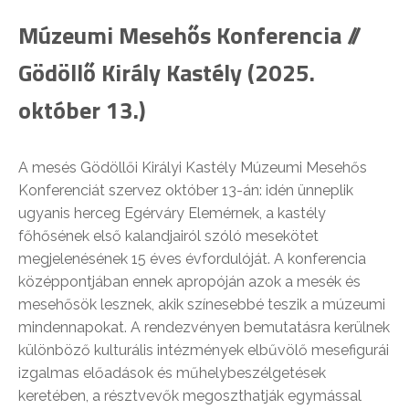
Múzeumi Mesehős Konferencia //
Gödöllő Király Kastély (2025.
október 13.)
A mesés Gödöllői Királyi Kastély Múzeumi Mesehős
Konferenciát szervez október 13-án: idén ünneplik
ugyanis herceg Egérváry Elemérnek, a kastély
főhősének első kalandjairól szóló mesekötet
megjelenésének 15 éves évfordulóját. A konferencia
középpontjában ennek apropóján azok a mesék és
mesehősök lesznek, akik színesebbé teszik a múzeumi
mindennapokat. A rendezvényen bemutatásra kerülnek
különböző kulturális intézmények elbűvölő mesefigurái
izgalmas előadások és műhelybeszélgetések
keretében, a résztvevők megoszthatják egymással