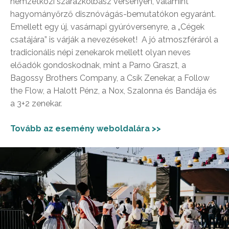
nemzetközi szárazkolbász versenyen, valamint
hagyományőrző disznóvágás-bemutatókon egyaránt.
Emellett egy új, vasárnapi gyúróversenyre, a „Cégek
csatájára” is várják a nevezéseket! A jó atmoszféráról a
tradicionális népi zenekarok mellett olyan neves
előadók gondoskodnak, mint a Parno Graszt, a
Bagossy Brothers Company, a Csík Zenekar, a Follow
the Flow, a Halott Pénz, a Nox, Szalonna és Bandája és
a 3+2 zenekar.
Tovább az esemény weboldalára >>