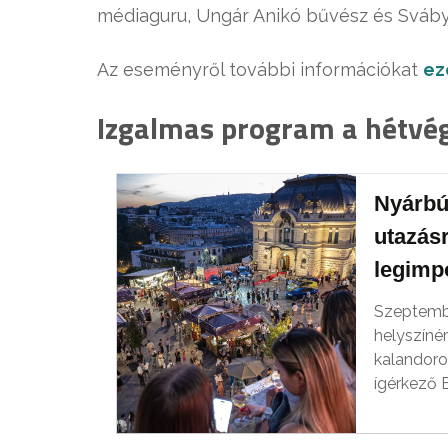
médiaguru, Ungár Anikó bűvész és Sváb
Az eseményről további információkat
ez
Izgalmas program a hétvégé
Nyárbú
utazásr
legimp
Szeptemb
helyszíné
kalandoro
ígérkező 