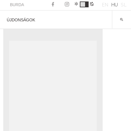
EN
HU
SL
BURDA
ÚJDONSÁGOK