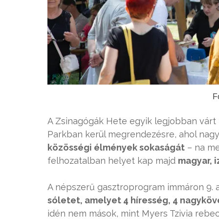
Fo
A Zsinagógák Hete egyik legjobban várt p
Parkban kerül megrendezésre, ahol nagyk
közösségi élmények sokaságát
– na me
felhozatalban helyet kap majd
magyar, iz
A népszerű gasztroprogram immáron 9. a
sóletet, amelyet 4 híresség, 4 nagyköv
idén nem mások, mint Myers Tzivia rebec