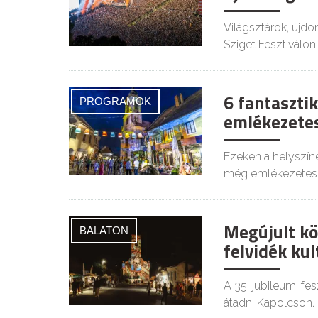
Világsztárok, újdo
Sziget Fesztiválon.
6 fantasztik
PROGRAMOK
emlékezetes
Ezeken a helyszíne
még emlékezetes
Megújult kö
BALATON
felvidék kul
A 35. jubileumi fe
átadni Kapolcson.