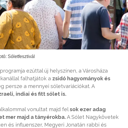
tó: Sóletfesztivál
rogramja ezúttal új helyszínen, a Városháza
anállal falhatjátok a
zsidó hagyományok és
g persze a mennyei sóletvariációkat. A
raeli, indiai és fitt sólet is.
lkalommal vonultat majd fel
sok ezer adag
et mer majd a tányérokba.
A Sólet Nagykövetek
en és influenszer, Megyeri Jonatán rabbi és