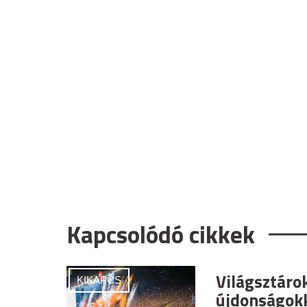
Kapcsolódó cikkek
Világsztáro
KIKAPCS
újdonságokk