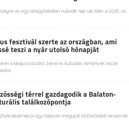
nságok és egy kihagyhatatlan nulladik nap vár idén, a 2026-os
us fesztivál szerte az országban, ami
sé teszi a nyár utolsó hónapját
ken a kikapcsolódást zenei és kulturális élmények teszik
ebbé.
zösségi térrel gazdagodik a Balaton-
turális találkozópontja
sztivál alkalmából egy teljesen megújult közterületet terveznek