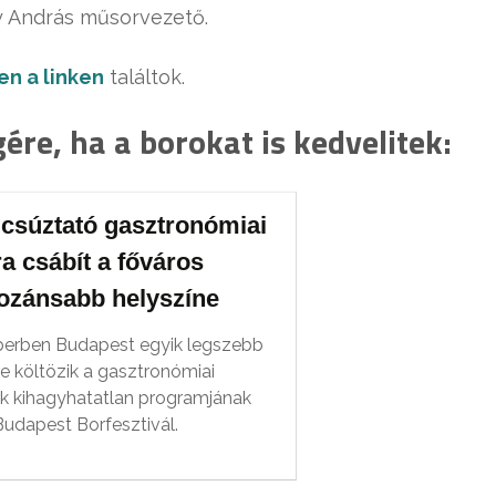
y András műsorvezető.
en a linken
találtok.
re, ha a borokat is kedvelitek:
csúztató gasztronómiai
a csábít a főváros
ozánsabb helyszíne
erben Budapest egyik legszebb
re költözik a gasztronómiai
k kihagyhatatlan programjának
Budapest Borfesztivál.