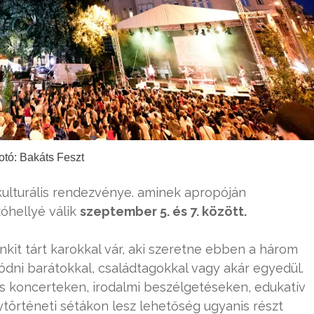
otó: Bakáts Feszt
kulturális rendezvénye. aminek apropóján
óhellyé válik
szeptember 5. és 7. között.
kit tárt karokkal vár, aki szeretne ebben a három
dni barátokkal, családtagokkal vagy akár egyedül.
s koncerteken, irodalmi beszélgetéseken, edukatív
lytörténeti sétákon lesz lehetőség ugyanis részt