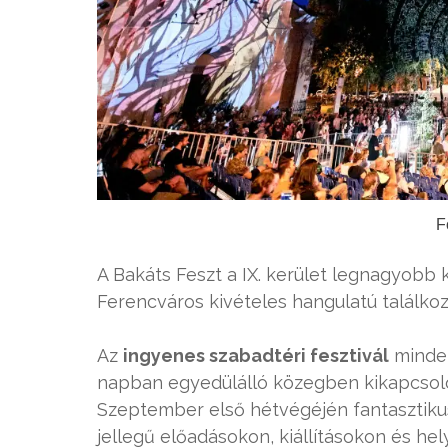
F
A Bakáts Feszt a IX. kerület legnagyobb 
Ferencváros kivételes hangulatú találkoz
Az
ingyenes szabadtéri fesztivál
minden
napban egyedülálló közegben kikapcsoló
Szeptember első hétvégéjén fantasztiku
jellegű előadásokon, kiállításokon és he