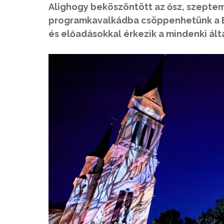
Alighogy beköszöntött az ősz, szeptem
programkavalkádba csöppenhetünk a Ba
és előadásokkal érkezik a mindenki álta