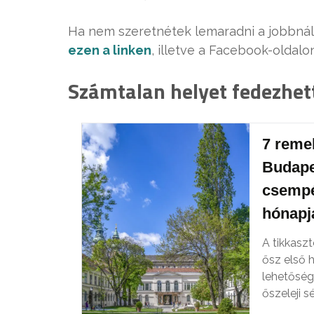
Ha nem szeretnétek lemaradni a jobbnál
ezen a linken
, illetve a Facebook-oldal
Számtalan helyet fedezhet
7 remek
Budape
csempé
hónapj
A tikkasz
ősz első 
lehetőség
őszeleji s