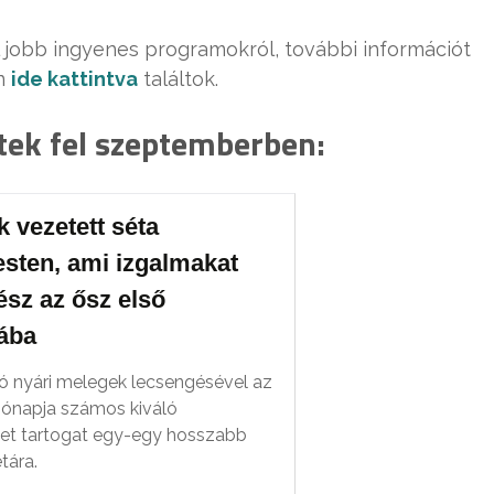
 jobb ingyenes programokról, további információt
on
ide kattintva
találtok.
tek fel szeptemberben:
 vezetett séta
sten, ami izgalmakat
sz az ősz első
ába
tó nyári melegek lecsengésével az
hónapja számos kiváló
et tartogat egy-egy hosszabb
étára.