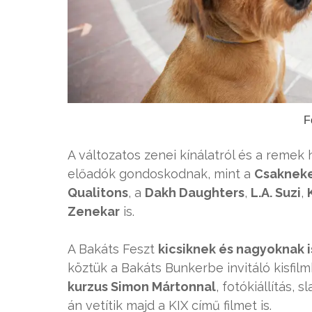
F
A változatos zenei kínálatról és a remek
előadók gondoskodnak, mint a
Csakneke
Qualitons
, a
Dakh Daughters
,
L.A. Suzi
,
Zenekar
is.
A Bakáts Feszt
kicsiknek és nagyoknak 
köztük a Bakáts Bunkerbe invitáló kisfi
kurzus Simon Mártonnal
, fotókiállítás,
án vetítik majd a KIX című filmet is.