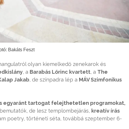
otó: Bakáts Feszt
 hangulatról olyan kiemelkedő zenekarok és
dkislány
, a
Barabás Lőrinc kvartett
, a
The
Kalap Jakab
, de színpadra lép a
MÁV Szimfonikus
is egyaránt tartogat felejthetetlen programokat,
lmbemutatók, de lesz templombejárás,
kreatív írás
 slam poetry, történeti séta, továbbá szeptember 6-