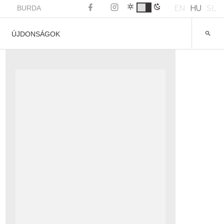
EN
HU
SL
BURDA
ÚJDONSÁGOK