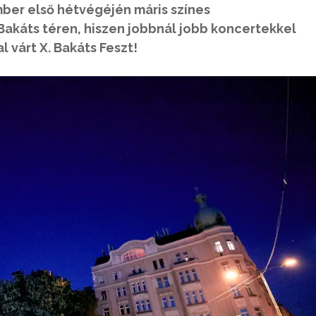
ber első hétvégéjén máris színes
káts téren, hiszen jobbnál jobb koncertekkel
l várt X. Bakáts Feszt!