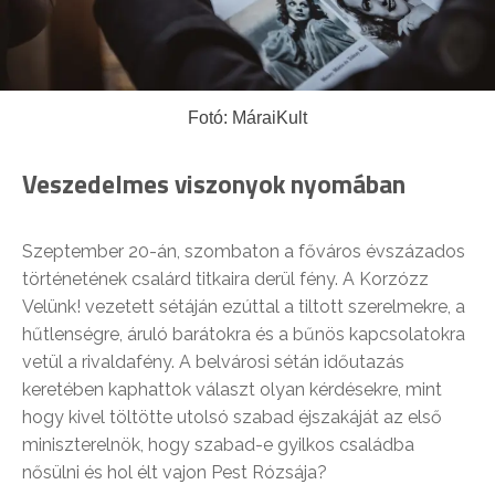
Fotó: MáraiKult
Veszedelmes viszonyok nyomában
Szeptember 20-án, szombaton a főváros évszázados
történetének csalárd titkaira derül fény. A Korzózz
Velünk! vezetett sétáján ezúttal a tiltott szerelmekre, a
hűtlenségre, áruló barátokra és a bűnös kapcsolatokra
vetül a rivaldafény. A belvárosi sétán időutazás
keretében kaphattok választ olyan kérdésekre, mint
hogy kivel töltötte utolsó szabad éjszakáját az első
miniszterelnök, hogy szabad-e gyilkos családba
nősülni és hol élt vajon Pest Rózsája?