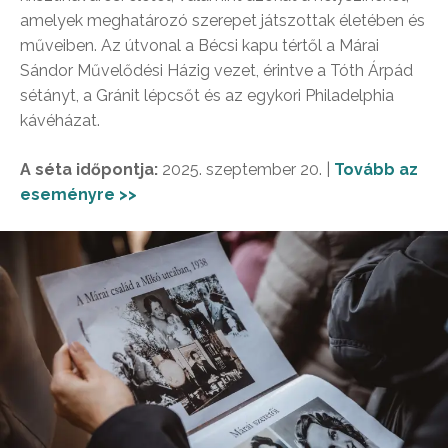
amelyek meghatározó szerepet játszottak életében és
műveiben. Az útvonal a Bécsi kapu tértől a Márai
Sándor Művelődési Házig vezet, érintve a Tóth Árpád
sétányt, a Gránit lépcsőt és az egykori Philadelphia
kávéházat.
A séta időpontja:
2025. szeptember 20. |
Tovább az
eseményre >>