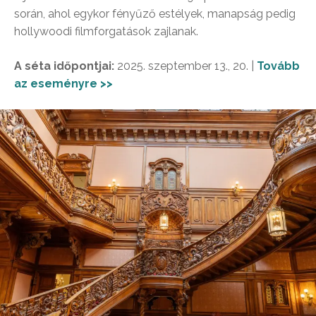
során, ahol egykor fényűző estélyek, manapság pedig
hollywoodi filmforgatások zajlanak.
A séta időpontjai:
2025. szeptember 13., 20. |
Tovább
az eseményre >>