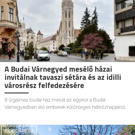
A Budai Várnegyed mesélő házai
invitálnak tavaszi sétára és az idilli
városrész felfedezésére
8 izgalmas budai ház mesél az egykor a Budai
Várnegyedben élő emberek különleges hétköznapjairól.
GOODAPEST