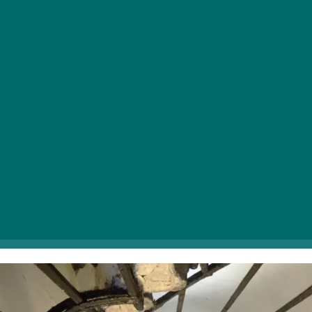
200 éves pesti mesék
Szeptember 6-án nem akármilyen vezetett séta
keretében tehettek időutazást. Ha mindig is érdekelt,
vajon mi maradt fenn az utókornak az ódon pesti
belvárosból, akkor ezt a programot nektek találták ki!
Pest legrégebbi épületei nyílnak meg ezen a napon a
nagyérdemű előtt és mutatják meg elfeledettnek hitt
mindennapi történeteiket. A sétán egy vendéglő, egy
bérház, egy templom, egy kaszárnya, illetve egy
palotából lett bordélyház ajtajain léphettek be ezúttal.
A séta időpontja:
2025. szeptember 6. |
Tovább az
eseményre >>