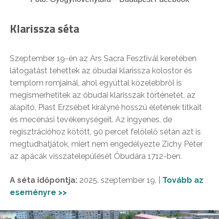
Klarissza séta
Szeptember 19-én az Ars Sacra Fesztivál keretében
látogatást tehettek az óbudai klarissza kolostor és
templom romjainál, ahol egyúttal közelebbről is
megismerhetitek az óbudai klarisszák történetét, az
alapító, Piast Erzsébet királyné hosszú életének titkait
és mecénási tevékenységeit. Az ingyenes, de
regisztrációhoz kötött, 90 percet felölelő sétán azt is
megtudhatjátok, miért nem engedélyezte Zichy Péter
az apácák visszatelepülését Óbudára 1712-ben.
A séta időpontja:
2025. szeptember 19. |
Tovább az
eseményre >>