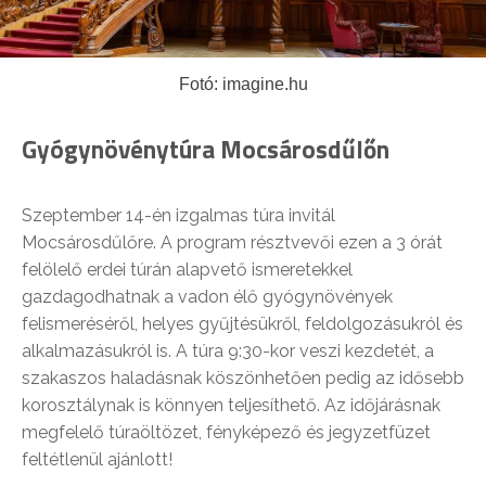
Fotó: imagine.hu
Gyógynövénytúra Mocsárosdűlőn
Szeptember 14-én izgalmas túra invitál
Mocsárosdűlőre. A program résztvevői ezen a 3 órát
felölelő erdei túrán alapvető ismeretekkel
gazdagodhatnak a vadon élő gyógynövények
felismeréséről, helyes gyűjtésükről, feldolgozásukról és
alkalmazásukról is. A túra 9:30-kor veszi kezdetét, a
szakaszos haladásnak köszönhetően pedig az idősebb
korosztálynak is könnyen teljesíthető. Az időjárásnak
megfelelő túraöltözet, fényképező és jegyzetfüzet
feltétlenül ajánlott!