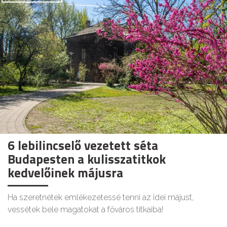
6 lebilincselő vezetett séta
Budapesten a kulisszatitkok
kedvelőinek májusra
Ha szeretnétek emlékezetessé tenni az idei májust,
vessétek bele magatokat a főváros titkaiba!