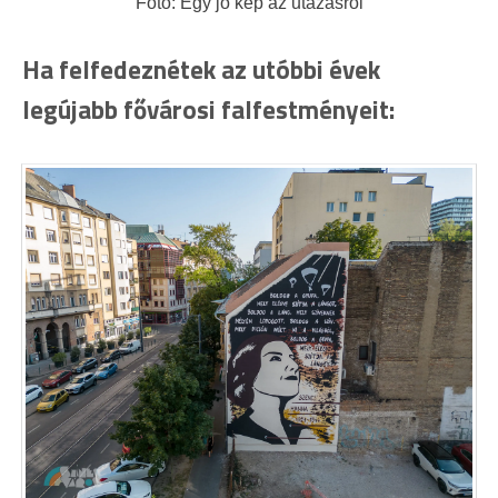
Fotó: Egy jó kép az utazásról
Ha felfedeznétek az utóbbi évek
legújabb fővárosi falfestményeit: