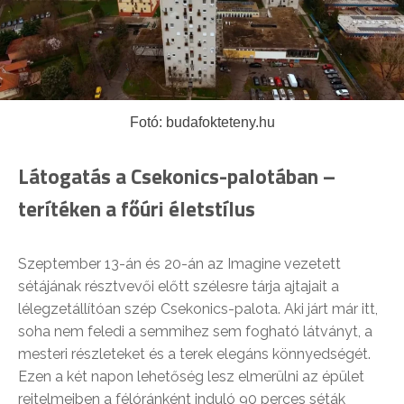
Fotó: budafokteteny.hu
Látogatás a Csekonics-palotában
–
terítéken a főúri életstílus
Szeptember 13-án és 20-án az Imagine vezetett
sétájának résztvevői előtt szélesre tárja ajtajait a
lélegzetállítóan szép Csekonics-palota. Aki járt már itt,
soha nem feledi a semmihez sem fogható látványt, a
mesteri részleteket és a terek elegáns könnyedségét.
Ezen a két napon lehetőség lesz elmerülni az épület
rejtelmeiben a félóránként induló 90 perces séták