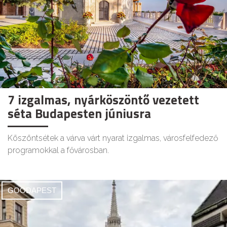
7 izgalmas, nyárköszöntő vezetett
séta Budapesten júniusra
Köszöntsétek a várva várt nyarat izgalmas, városfelfedező
programokkal a fővárosban.
GOODAPEST