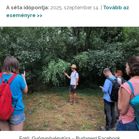
A séta időpontja:
2025. szeptember 14. |
Tovább az
eseményre >>
Fotó: Gyógynövénytúra – Budapest Facebook