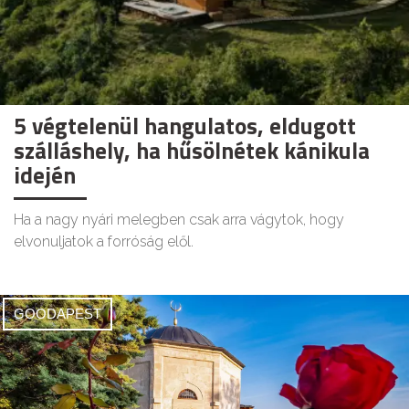
5 végtelenül hangulatos, eldugott
szálláshely, ha hűsölnétek kánikula
idején
Ha a nagy nyári melegben csak arra vágytok, hogy
elvonuljatok a forróság elől.
GOODAPEST