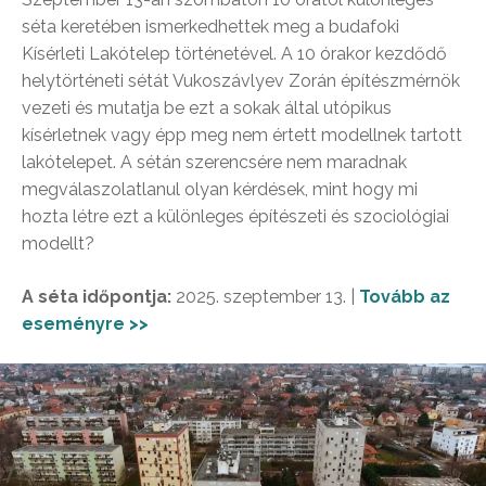
séta keretében ismerkedhettek meg a budafoki
Kísérleti Lakótelep történetével. A 10 órakor kezdődő
helytörténeti sétát Vukoszávlyev Zorán építészmérnök
vezeti és mutatja be ezt a sokak által utópikus
kísérletnek vagy épp meg nem értett modellnek tartott
lakótelepet. A sétán szerencsére nem maradnak
megválaszolatlanul olyan kérdések, mint hogy mi
hozta létre ezt a különleges építészeti és szociológiai
modellt?
A séta időpontja:
2025. szeptember 13. |
Tovább az
eseményre >>