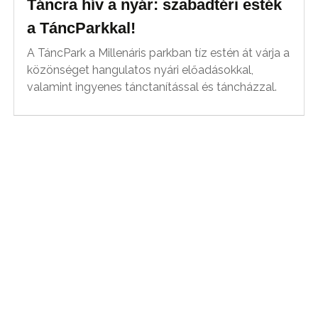
Táncra hív a nyár: szabadtéri esték
a TáncParkkal!
A TáncPark a Millenáris parkban tíz estén át várja a
közönséget hangulatos nyári előadásokkal,
valamint ingyenes tánctanítással és táncházzal.