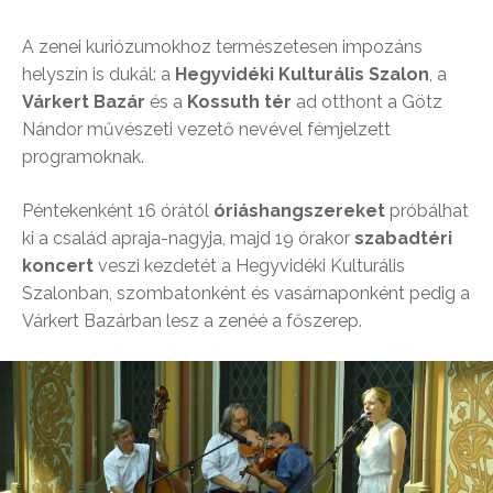
A zenei kuriózumokhoz természetesen impozáns
helyszín is dukál: a
Hegyvidéki Kulturális Szalon
, a
Várkert Bazár
és a
Kossuth tér
ad otthont a Götz
Nándor művészeti vezető nevével fémjelzett
programoknak.
Péntekenként 16 órától
óriáshangszereket
próbálhat
ki a család apraja-nagyja, majd 19 órakor
szabadtéri
koncert
veszi kezdetét a Hegyvidéki Kulturális
Szalonban, szombatonként és vasárnaponként pedig a
Várkert Bazárban lesz a zenéé a főszerep.