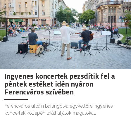
Ingyenes koncertek pezsdítik fel a
péntek estéket idén nyáron
Ferencváros szívében
Ferencváros utcáin barangolva egykettőre ingyenes
koncertek közepén találhatjátok magatokat.