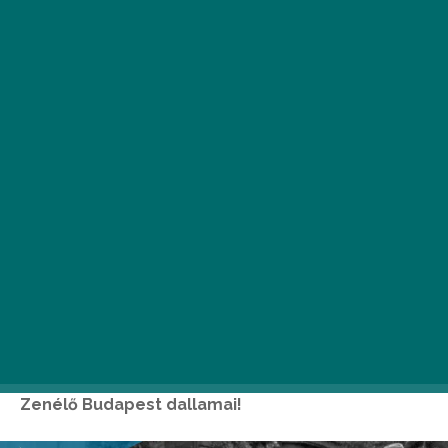
Tíz éve indult útjára a Zenélő Budapest ingyenes
programsorozata, mely világviszonylatban is
egyedi produkciókkal tölti meg nyaranta a
fővárost. Kulturális múlt és jelen találkozásának
lehetünk szem- és fültanúi, hiszen július 4. és
augusztus 8. között ismét felcsendülnek a
Zenélő Budapest dallamai!