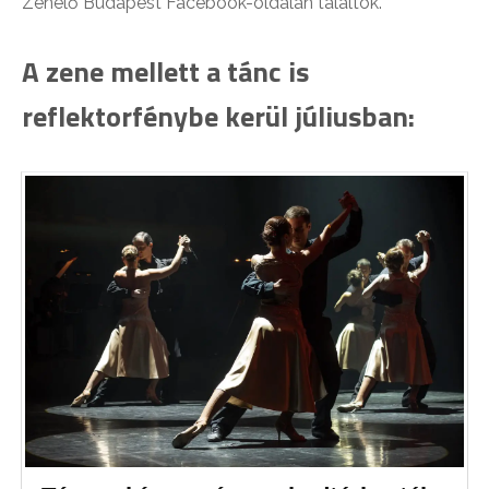
Zenélő Budapest Facebook-oldalán találtok.
A zene mellett a tánc is
reflektorfénybe kerül júliusban: