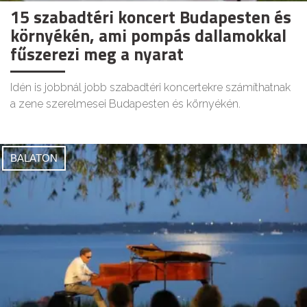
15 szabadtéri koncert Budapesten és
környékén, ami pompás dallamokkal
fűszerezi meg a nyarat
Idén is jobbnál jobb szabadtéri koncertekre számíthatnak
a zene szerelmesei Budapesten és környékén.
BALATON