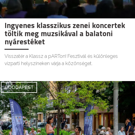
Ingyenes klasszikus zenei koncertek
töltik meg muzsikával a balatoni
nyárestéket
Visszatér a Klassz a pARTon! Fesztivál és különleges
vízparti helyszíneken várja a közönséget.
GOODAPEST