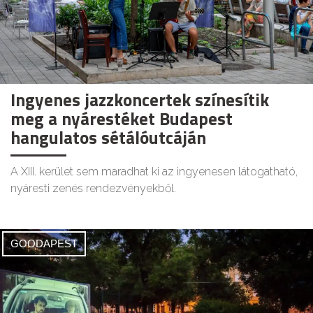
Ingyenes jazzkoncertek színesítik
meg a nyárestéket Budapest
hangulatos sétálóutcáján
A XIII. kerület sem maradhat ki az ingyenesen látogatható,
nyáresti zenés rendezvényekből.
GOODAPEST