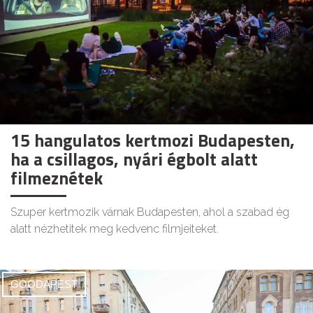
15 hangulatos kertmozi Budapesten,
ha a csillagos, nyári égbolt alatt
filmeznétek
Szuper kertmozik várnak Budapesten, ahol a szabad ég
alatt nézhetitek meg kedvenc filmjeiteket.
GOODAPEST