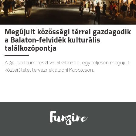
Megújult közösségi térrel gazdagodik
a Balaton-felvidék kulturális
találkozópontja
A 35. jubileumi fesztivál alkalmából egy teljesen megújult
közterületet terveznek átadni Kapolcson.