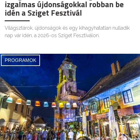
izgalmas újdonságokkal robban be
idén a Sziget Fesztivál
Világsztárok, újdonságok és egy kihagyhatatlan nulladik
nap vár idén, a 2026-os Sziget Fesztiválon.
PROGRAMOK