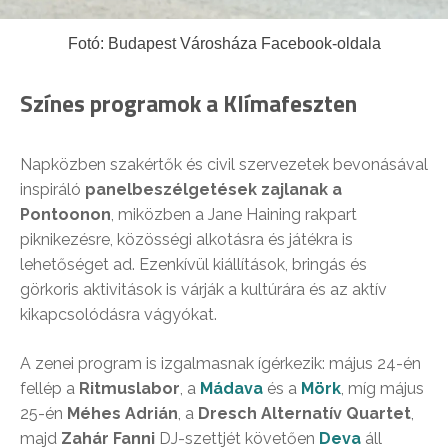
Fotó: Budapest Városháza Facebook-oldala
Színes programok a Klímafeszten
Napközben szakértők és civil szervezetek bevonásával
inspiráló
panelbeszélgetések zajlanak a
Pontoonon
, miközben a Jane Haining rakpart
piknikezésre, közösségi alkotásra és játékra is
lehetőséget ad. Ezenkívül kiállítások, bringás és
görkoris aktivitások is várják a kultúrára és az aktív
kikapcsolódásra vágyókat.
A zenei program is izgalmasnak ígérkezik: május 24-én
fellép a
Ritmuslabor
, a
Mádava
és a
Mörk
, míg május
25-én
Méhes Adrián
, a
Dresch Alternatív Quartet
,
majd
Zahár Fanni
DJ-szettjét követően
Deva
áll