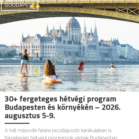
GOODAPEST
30+ fergeteges hétvégi program
Budapesten és környékén – 2026.
augusztus 5-9.
A hét második felére lecsillapodó kánikulában is
fergeteges hétvégi programok várnak Budapesten.