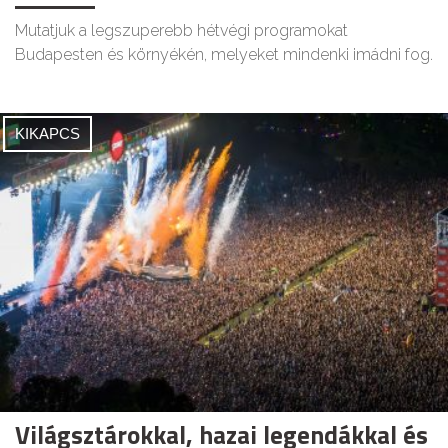
Mutatjuk a legszuperebb hétvégi programokat
Budapesten és környékén, melyeket mindenki imádni fog.
KIKAPCS
Világsztárokkal, hazai legendákkal és