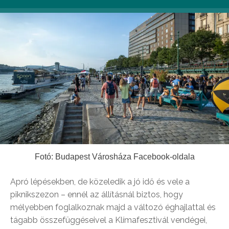
Fotó: Budapest Városháza Facebook-oldala
Apró lépésekben, de közeledik a jó idő és vele a
piknikszezon – ennél az állításnál biztos, hogy
mélyebben foglalkoznak majd a változó éghajlattal és
tágabb összefüggéseivel a Klímafesztivál vendégei,