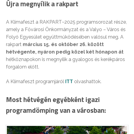
Újra megnyílik a rakpart
A Klímafeszt a RAKPART~2025 programsorozat része,
amely a Fővárosi Önkormányzat és a Valyo – Város és
Folyó Egyesület együttműködésében valósul meg. A
rakpart
március 15. és október 26. között
hétvégente, nyáron pedig közel két hónapon át
hétköznapokon is megnyílik a gyalogos és kerékpáros
forgalom előtt.
A Klímafeszt programjáról
ITT
olvashattok.
Most hétvégén egyébként igazi
programdömping van a városban: