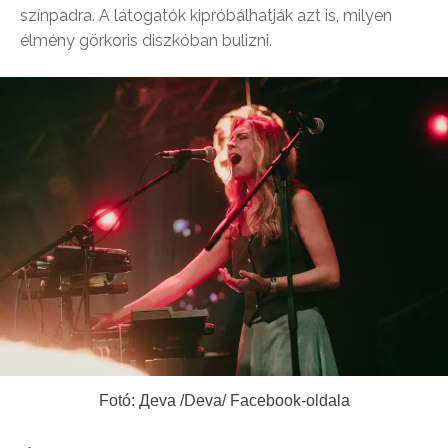
színpadra. A látogatók kipróbálhatják azt is, milyen
élmény görkoris diszkóban bulizni.
Fotó: Дeva /Deva/ Facebook-oldala