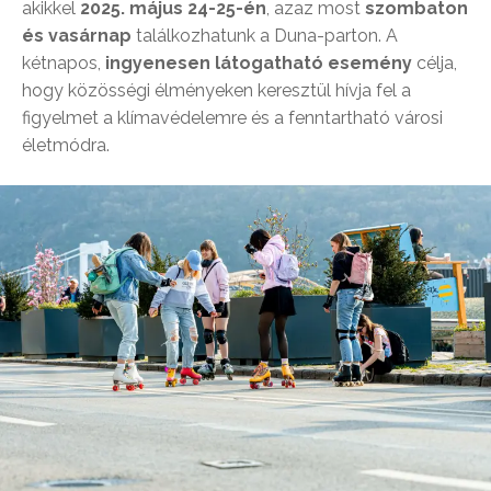
akikkel
2025. május 24-25-én
, azaz most
szombaton
és vasárnap
találkozhatunk a Duna-parton. A
kétnapos,
ingyenesen látogatható esemény
célja,
hogy közösségi élményeken keresztül hívja fel a
figyelmet a klímavédelemre és a fenntartható városi
életmódra.