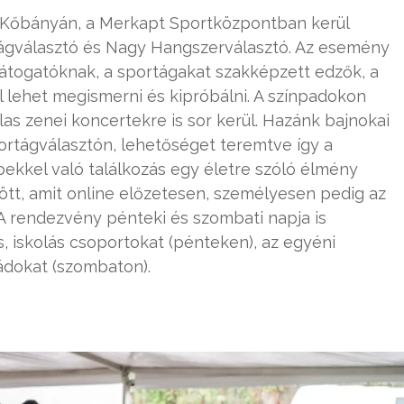
t, Kőbányán, a Merkapt Sportközpontban kerül
gválasztó és Nagy Hangszerválasztó. Az esemény
a látogatóknak, a sportágakat szakképzett edzők, a
 lehet megismerni és kipróbálni. A színpadokon
as zenei koncertekre is sor kerül. Hazánk bajnokai
portágválasztón, lehetőséget teremtve így a
ekkel való találkozás egy életre szóló élmény
tött, amit online előzetesen, személyesen pedig az
 rendezvény pénteki és szombati napja is
, iskolás csoportokat (pénteken), az egyéni
ádokat (szombaton).