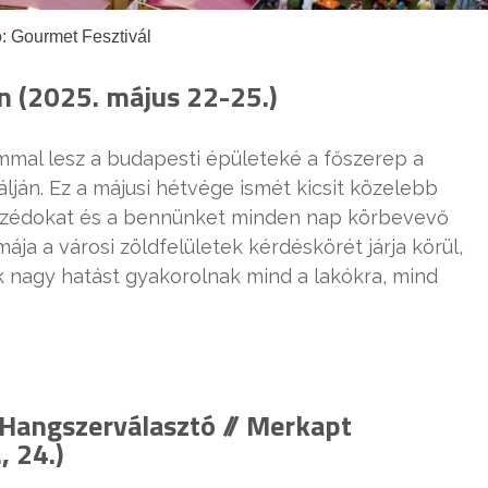
: Gourmet Fesztivál
n (2025. május 22-25.)
lommal lesz a budapesti épületeké a főszerep a
álján. Ez a májusi hétvége ismét kicsit közelebb
mszédokat és a bennünket minden nap körbevevő
ája a városi zöldfelületek kérdéskörét járja körül,
k nagy hatást gyakorolnak mind a lakókra, mind
Hangszerválasztó // Merkapt
, 24.)