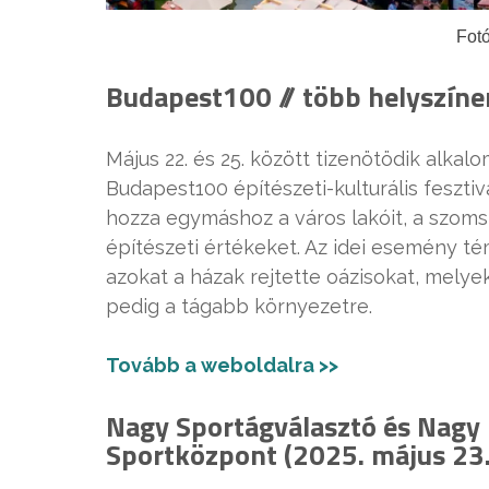
Fotó
Budapest100 // több helyszíne
Május 22. és 25. között tizenötödik alka
Budapest100 építészeti-kulturális fesztiv
hozza egymáshoz a város lakóit, a szo
építészeti értékeket. Az idei esemény tém
azokat a házak rejtette oázisokat, melye
pedig a tágabb környezetre.
Tovább a weboldalra >>
Nagy Sportágválasztó és Nagy 
Sportközpont (2025. május 23.