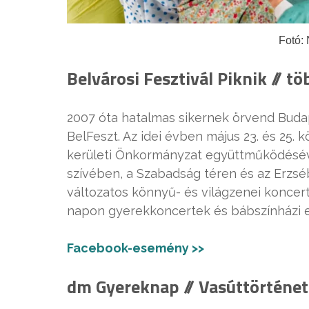
Fotó:
Belvárosi Fesztivál Piknik // t
2007 óta hatalmas sikernek örvend Budap
BelFeszt. Az idei évben május 23. és 25. 
kerületi Önkormányzat együttműködésével 
szívében, a Szabadság téren és az Erzsébe
változatos könnyű- és világzenei koncert
napon gyerekkoncertek és bábszínházi e
Facebook-esemény >>
dm Gyereknap // Vasúttörténet