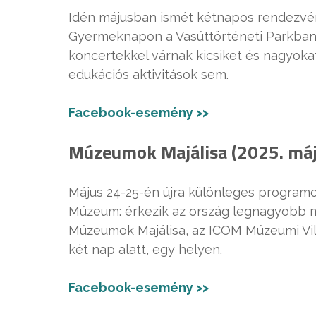
Idén májusban ismét kétnapos rendezvé
Gyermeknapon a Vasúttörténeti Parkban
koncertekkel várnak kicsiket és nagyokat
edukációs aktivitások sem.
Facebook-esemény >>
Múzeumok Majálisa
(2025. máj
Május 24-25-én újra különleges programo
Múzeum: érkezik az ország legnagyobb múz
Múzeumok Majálisa, az ICOM Múzeumi Vilá
két nap alatt, egy helyen.
Facebook-esemény >>