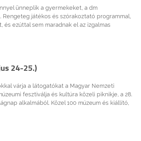
nnyel ünneplik a gyermekeket, a dm
. Rengeteg játékos és szórakoztató programmal,
, és ezúttal sem maradnak el az izgalmas
us 24-25.)
kkal várja a látogatókat a Magyar Nemzeti
eumi fesztiválja és kultúra közeli piknikje, a 28.
gnap alkalmából. Közel 100 múzeum és kiállító,