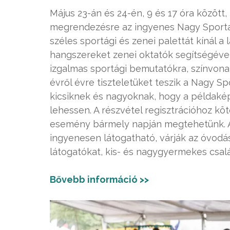
Május 23-án és 24-én, 9 és 17 óra közöt
megrendezésre az ingyenes Nagy Sportá
széles sportági és zenei palettát kínál 
hangszereket zenei oktatók segítségével
izgalmas sportági bemutatókra, színvonal
évről évre tiszteletüket teszik a Nagy S
kicsiknek és nagyoknak, hogy a példakép
lehessen. A részvétel regisztrációhoz kö
esemény bármely napján megtehetünk. A
ingyenesen látogatható, várják az óvodás
látogatókat, kis- és nagygyermekes csal
Bővebb információ >>