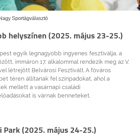
 Nagy Sportágválasztó
öbb helyszínen (2025. május 23-25.)
est egyik legnagyobb ingyenes fesztiválja, a
között, immáron 17. alkalommal rendezik meg az V.
létrejött Belvárosi Fesztivált. A főváros
t téren állítanak fel színpadokat, ahol a
ek mellett a vasárnapi családi
lőadásokat is várnak benneteket.
i Park (2025. május 24-25.)