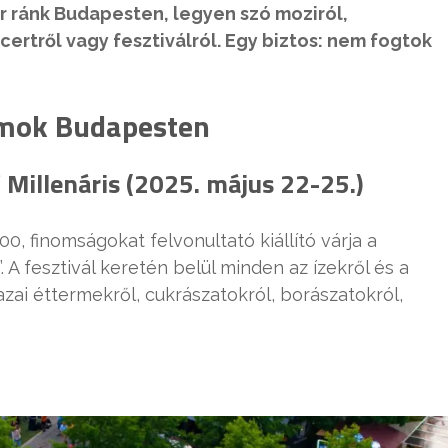
 ránk Budapesten, legyen szó moziról,
ertről vagy fesztiválról. Egy biztos: nem fogtok
amok Budapesten
 Millenáris (2025. május 22-25.)
100, finomságokat felvonultató kiállító várja a
 A fesztivál keretén belül minden az ízekről és a
zai éttermekről, cukrászatokról, borászatokról,