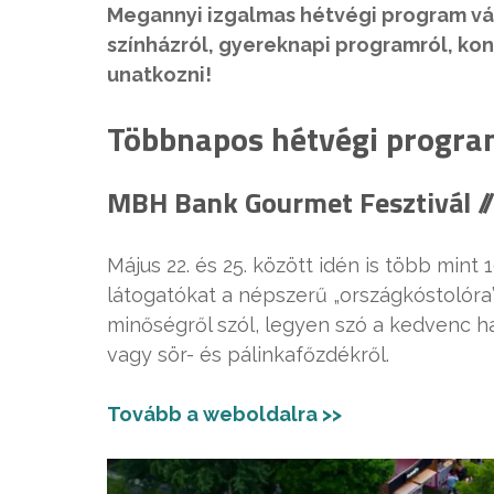
Megannyi izgalmas hétvégi program vár
színházról, gyereknapi programról, konc
unatkozni!
Többnapos hétvégi progr
MBH Bank Gourmet Fesztivál //
Május 22. és 25. között idén is több mint 
látogatókat a népszerű „országkóstolóra”.
minőségről szól, legyen szó a kedvenc ha
vagy sör- és pálinkafőzdékről.
Tovább a weboldalra >>