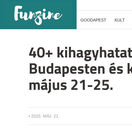
GOODAPEST
KULT
40+ kihagyhatat
Budapesten és 
május 21-25.
•
2025. MÁJ. 21.