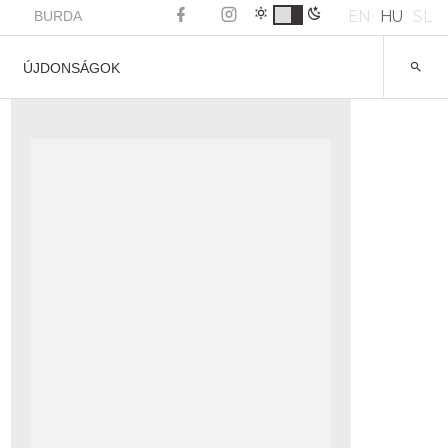
EN
HU
SL
BURDA
ÚJDONSÁGOK