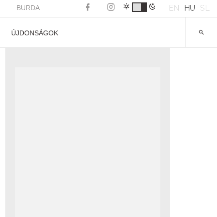
EN
HU
SL
BURDA
ÚJDONSÁGOK