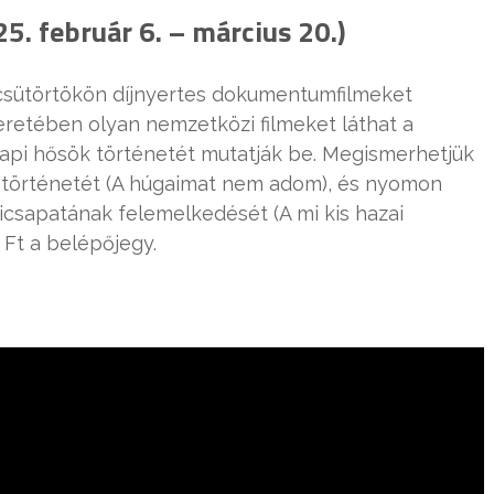
5. február 6. – március 20.)
 csütörtökön díjnyertes dokumentumfilmeket
retében olyan nemzetközi filmeket láthat a
api hősök történetét mutatják be. Megismerhetjük
ir történetét (A húgaimat nem adom), és nyomon
cicsapatának felemelkedését (A mi kis hazai
 Ft a belépőjegy.