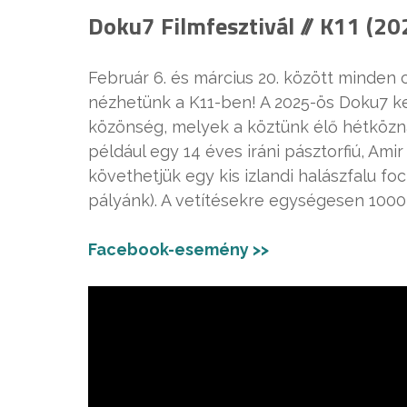
Doku7 Filmfesztivál // K11 (202
Február 6. és március 20. között minden
nézhetünk a K11-ben! A 2025-ös Doku7 ke
közönség, melyek a köztünk élő hétközn
például egy 14 éves iráni pásztorfiú, Am
követhetjük egy kis izlandi halászfalu fo
pályánk). A vetítésekre egységesen 1000
Facebook-esemény >>