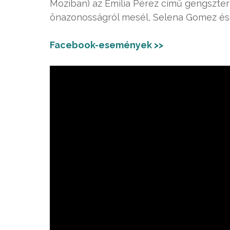
Moziban) az Emilia Pérez című gengszter
önazonosságról mesél, Selena Gomez és 
Facebook-események >>