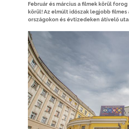
Február és március a filmek körül foro
körül! Az elmúlt időszak legjobb filmes
országokon és évtizedeken átívelő utaz