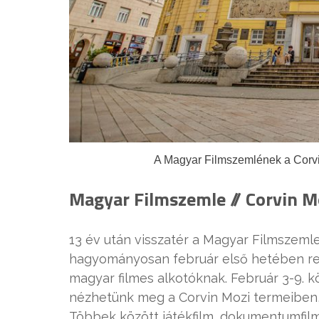
A Magyar Filmszemlének a Corvin 
Magyar Filmszemle // Corvin Mo
13 év után visszatér a Magyar Filmszemle
hagyományosan február első hetében ren
magyar filmes alkotóknak. Február 3-9. k
nézhetünk meg a Corvin Mozi termeiben,
Többek között játékfilm, dokumentumfilm