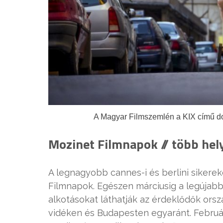
A Magyar Filmszemlén a KIX című dok
Mozinet Filmnapok // több hel
A legnagyobb cannes-i és berlini sikerek
Filmnapok. Egészen márciusig a legúja
alkotásokat láthatják az érdeklődők orsz
vidéken és Budapesten egyaránt. Február