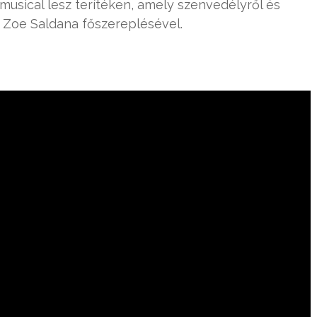
musical lesz terítéken, amely szenvedélyről és
Zoe Saldana főszereplésével.