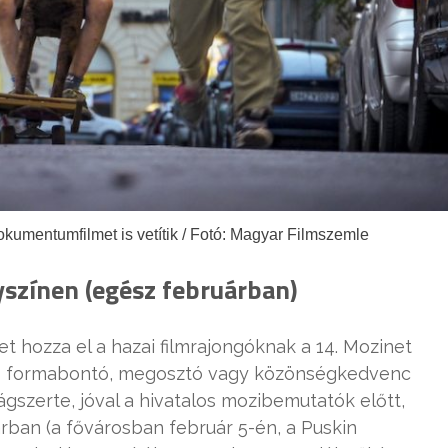
umentumfilmet is vetítik / Fotó: Magyar Filmszemle
yszínen (egész februárban)
et hozza el a hazai filmrajongóknak a 14. Mozinet
bb formabontó, megosztó vagy közönségkedvenc
ágszerte, jóval a hivatalos mozibemutatók előtt,
ban (a fővárosban február 5-én, a Puskin