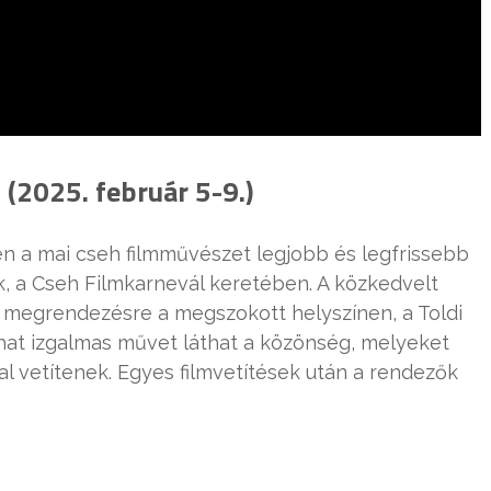
 (2025. február 5-9.)
 a mai cseh filmművészet legjobb és legfrissebb
ók, a Cseh Filmkarnevál keretében. A közkedvelt
ül megrendezésre a megszokott helyszínen, a Toldi
hat izgalmas művet láthat a közönség, melyeket
al vetítenek. Egyes filmvetítések után a rendezők