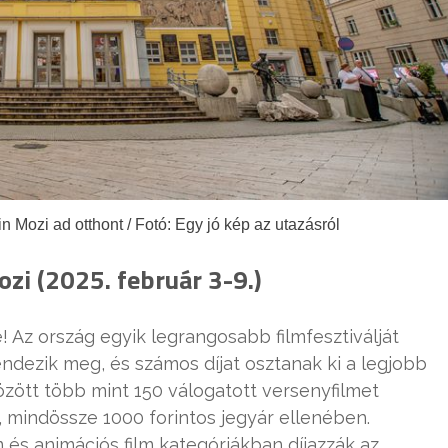
Mozi ad otthont / Fotó: Egy jó kép az utazásról
zi (2025. február 3-9.)
! Az ország egyik legrangosabb filmfesztiválját
dezik meg, és számos díjat osztanak ki a legjobb
özött több mint 150 válogatott versenyfilmet
 mindössze 1000 forintos jegyár ellenében.
 és animációs film kategóriákban díjazzák az