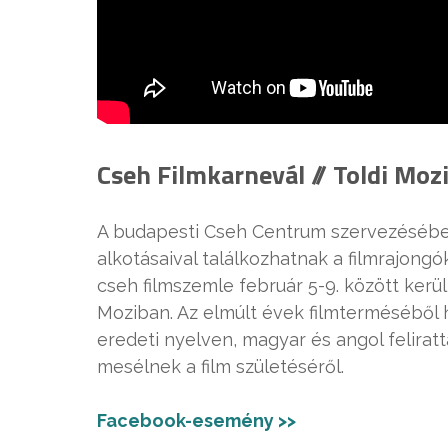
Cseh Filmkarnevál // Toldi Mozi
A budapesti Cseh Centrum szervezésében
alkotásaival találkozhatnak a filmrajong
cseh filmszemle február 5-9. között ker
Moziban. Az elmúlt évek filmterméséből 
eredeti nyelven, magyar és angol feliratt
mesélnek a film születéséről.
Facebook-esemény >>