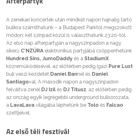
Afterpartyk
A zenekari koncertek után mindkét napon hajnalig tartó
bulikra számíthatunk – a Budapest Parktól megszokott
módon: két színpad közül is választhatunk 23:20-tól.
Az első nap afterpartyján a nagyszínpadon a nagy
sikerű
C*NZÚRA
elektronikus partyjába csöppenhetünk
Hundred Sins, JumoDaddy
és a
StadiumX
közreműködésével,
az előtérben pedig igazi
Pure Lust
buli veszi kezdetét
Daniel Ban
nel és
Daniel
Santiago
val. A második napon a nagyszínpadon
felváltva zenél
DJ Izil
és
DJ Titusz
,
az előtérben pedig
az ország egyik legrégebbi underground bulisorozata,
a
LavaLava
világába léphetünk be
Tolo
és
Falcao
szettjeivel.
Az első téli fesztivál