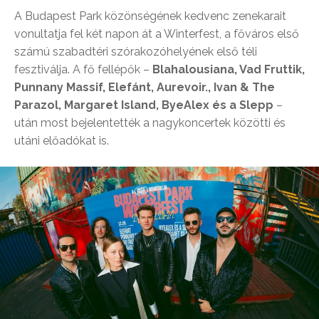
A Budapest Park közönségének kedvenc zenekarait
vonultatja fel két napon át a Winterfest, a főváros első
számú szabadtéri szórakozóhelyének első téli
fesztiválja. A fő fellépők –
Blahalousiana, Vad Fruttik,
Punnany Massif, Elefánt, Aurevoir., Ivan & The
Parazol, Margaret Island, ByeAlex és a Slepp
–
után most bejelentették a nagykoncertek közötti és
utáni előadókat is.