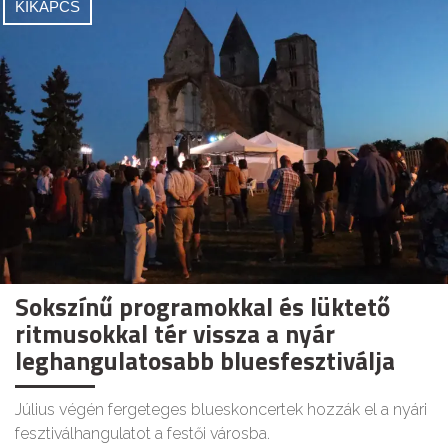
KIKAPCS
Sokszínű programokkal és lüktető
ritmusokkal tér vissza a nyár
leghangulatosabb bluesfesztiválja
Július végén fergeteges blueskoncertek hozzák el a nyári
fesztiválhangulatot a festői városba.