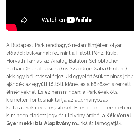
A Budapest Park rendhagyó reklámfilmjében olyan
előadók bukkannak fel, mint a Halott Pénz, Krúbi,
Horváth Tamás, az Analog Balaton, Schoblocher
Barbara (Blahalouisiana) és Szendrői Csaba (Elefánt),
akik egy bólintással fejezik ki egyetértésüket: nincs jobb
ajándék az együtt töltött időnél és a közösen szerzett
élményeknél. És ez nem minden: a Park évek óta
kiemelten fontosnak tartja az adományozás
kultúrájának népszerűsítését. Ezért idén decemberben
is minden eladott jegy és utalvány árából a
Kék Vonal
Gyermekkrízis Alapítvány
munkáját támogatják.