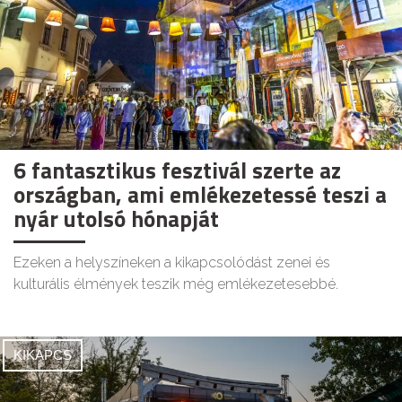
6 fantasztikus fesztivál szerte az
országban, ami emlékezetessé teszi a
nyár utolsó hónapját
Ezeken a helyszíneken a kikapcsolódást zenei és
kulturális élmények teszik még emlékezetesebbé.
KIKAPCS