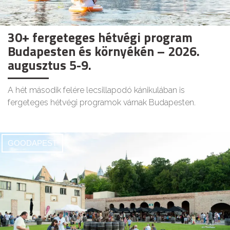
30+ fergeteges hétvégi program
Budapesten és környékén – 2026.
augusztus 5-9.
A hét második felére lecsillapodó kánikulában is
fergeteges hétvégi programok várnak Budapesten.
GOODAPEST