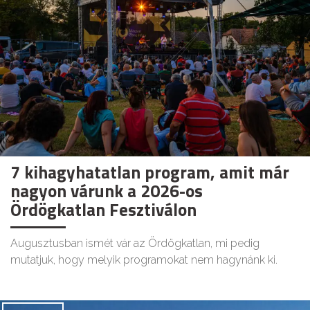
7 kihagyhatatlan program, amit már
nagyon várunk a 2026-os
Ördögkatlan Fesztiválon
Augusztusban ismét vár az Ördögkatlan, mi pedig
mutatjuk, hogy melyik programokat nem hagynánk ki.