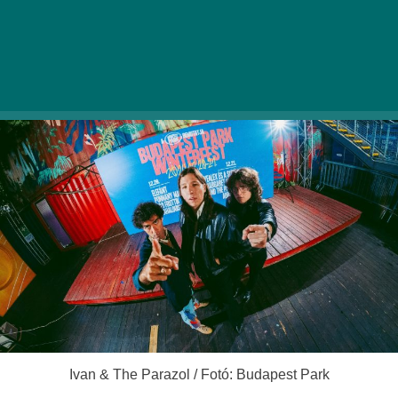
MVM Dome-ban, a kétnapos őrület fellépői listája
pedig egyre csak bővül. Mutatjuk a már majdnem
teljes lineupot.
Ivan & The Parazol / Fotó: Budapest Park