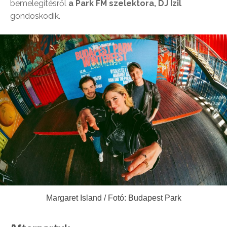
bemelegítésről
a Park FM szelektora, DJ Izil
gondoskodik.
Margaret Island / Fotó: Budapest Park