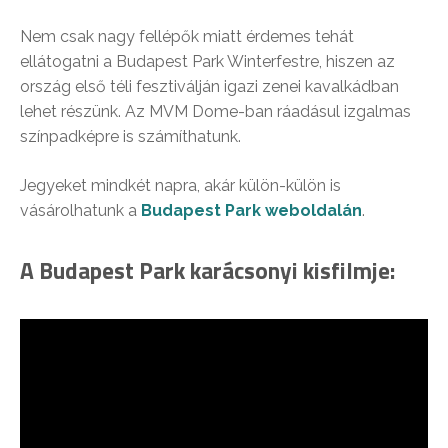
Nem csak nagy fellépők miatt érdemes tehát
ellátogatni a Budapest Park Winterfestre, hiszen az
ország első téli fesztiválján igazi zenei kavalkádban
lehet részünk. Az MVM Dome-ban ráadásul izgalmas
színpadképre is számíthatunk.
Jegyeket mindkét napra, akár külön-külön is
vásárolhatunk a
Budapest Park weboldalán
.
A Budapest Park karácsonyi kisfilmje: