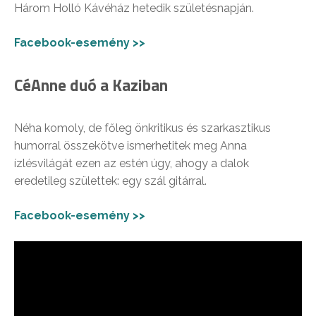
Három Holló Kávéház hetedik születésnapján.
Facebook-esemény >>
CéAnne duó a Kaziban
Néha komoly, de főleg önkritikus és szarkasztikus
humorral összekötve ismerhetitek meg Anna
ízlésvilágát ezen az estén úgy, ahogy a dalok
eredetileg születtek: egy szál gitárral.
Facebook-esemény >>