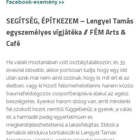
Facebook-esemény >>
SEGÍTSÉG, ÉPÍTKEZEM – Lengyel Tamás
egyszemélyes vígjátéka // FÉM Arts &
Café
Ha valaki mostanában volt osztálytalálkozón, és 35
évesnél idősebb, akkor pontosan tudja, hogy egy idő
után ezek már nem arról szólnak, hogy ki, mit ért el az
életben, vagy ki hízott felismerhetetlenre, hanem közös
traumafeldolgozós csoportterápiává alakul az egész
beszélgetés. Ilyenkor három dolog van, amit mindenki
fel szokott hozni, nemtől függetlenül: a gyerek, a válás,
és a harmadik pedig egyértelműen és
megkérdőjelezhetetlenül a lakásfelújítás. Ebből a
témából elindulva bontakozik ki Lengyel Tamás