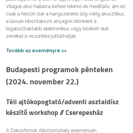
Világuk első hallásra befelé tekintő és meditatív, ám ez
csak a felszín: bár a hangszerelés ízig-vérig akusztikus,
a lassan kibontakozó anyagok időnként a
legabsztraktabb elektronikus vagy kísérleti dub
zenéket is eszünkbe juttathatják.
Tovább az eseményre >>
Budapesti programok pénteken
(2024. november 22.)
Téli ajtókopogtató/adventi asztaldísz
készítő workshop // Cserepesház
A DekorÁlmok Alkotóműhely eseményén