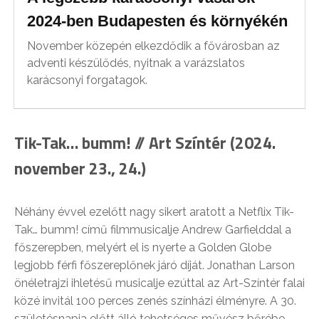
2024-ben Budapesten és környékén
November közepén elkezdődik a fővárosban az
adventi készülődés, nyitnak a varázslatos
karácsonyi forgatagok.
Tik-Tak… bumm! // Art Színtér (2024.
november 23., 24.)
Néhány évvel ezelőtt nagy sikert aratott a Netflix Tik-
Tak… bumm! című filmmusicalje Andrew Garfielddal a
főszerepben, melyért el is nyerte a Golden Globe
legjobb férfi főszereplőnek járó díját. Jonathan Larson
önéletrajzi ihletésű musicalje ezúttal az Art-Színtér falai
közé invitál 100 perces zenés színházi élményre. A 30.
születésnapja előtt álló tehetséges művész bőrébe