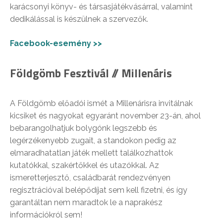
karácsonyi könyv- és társasjátékvásárral, valamint
dedikálással is készülnek a szervezők.
Facebook-esemény >>
Földgömb Fesztivál // Millenáris
A Földgömb előadói ismét a Millenárisra invitálnak
kicsiket és nagyokat egyaránt november 23-án, ahol
bebarangolhatjuk bolygónk legszebb és
legérzékenyebb zugait, a standokon pedig az
elmaradhatatlan játék mellett találkozhattok
kutatókkal, szakértőkkel és utazókkal. Az
ismeretterjesztő, családbarát rendezvényen
regisztrációval belépődíjat sem kell fizetni, és így
garantáltan nem maradtok le a naprakész
információkról sem!