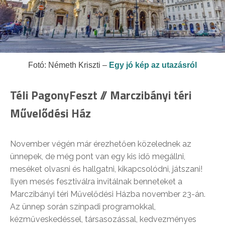
Fotó: Németh Kriszti –
Egy jó kép az utazásról
Téli PagonyFeszt // Marczibányi téri
Művelődési Ház
November végén már érezhetően közelednek az
ünnepek, de még pont van egy kis idő megállni,
meséket olvasni és hallgatni, kikapcsolódni, játszani!
Ilyen mesés fesztiválra invitálnak benneteket a
Marczibányi téri Művelődési Házba november 23-án.
Az ünnep során színpadi programokkal,
kézműveskedéssel, társasozással, kedvezményes