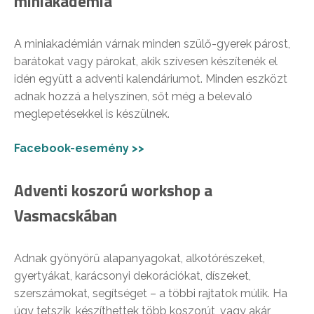
miniakadémia
A miniakadémián várnak minden szülő-gyerek párost,
barátokat vagy párokat, akik szívesen készítenék el
idén együtt a adventi kalendáriumot. Minden eszközt
adnak hozzá a helyszínen, sőt még a belevaló
meglepetésekkel is készülnek.
Facebook-esemény >>
Adventi koszorú workshop a
Vasmacskában
Adnak gyönyörű alapanyagokat, alkotórészeket,
gyertyákat, karácsonyi dekorációkat, díszeket,
szerszámokat, segítséget – a többi rajtatok múlik. Ha
úgy tetszik, készíthettek több koszorút, vagy akár