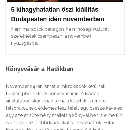
5 kihagyhatatlan őszi kiállítás
Budapesten idén novemberben
Nem maradtok parlagon, ha minőségi kultúrát
szeretnétek csempészni a novemberi
nyüzsgésbe.
Könyvvásár a Hadikban
November 24-én ismét a mikrokiadók kerülnek
főszerepbe a Hadik könyvvásárán. A kiadók
kínálatában skandináv témájú kötetek is rendre
felsorakoznak, érdemes lesz tehát egy csésze kávé és
egy szelet sütemény mellett a könyvekben is elmerülni.
A vásáron az alábbi kiadókkal találkozhattok: Polar
Könyvek, Bellibro, Csirimojó, Sonora, Két Hold,