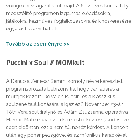
vikingek hitvilágáról szól majd. A 6-14 éves korosztályt
megszólító programon izgalmas előadásokra,
játékokra, kézműves foglalkozásokra és kincskeresésre
egyaránt számíthattok.
Tovább az eseményre >>
Puccini x Soul // MOMkult
A Danubia Zenekar Semmi komoly névre keresztelt
programsorozata bebizonyítja, hogy van átjárás a
műfajok között. De vajon Puccini és a klasszikus
soulzene találkozására is igaz ez? November 23-án
Tóth Vera soulkirálynő és Ádám Zsuzsanna operadíva,
Hámori Máté művészeti karmester közreműködésével
segít eldönteni ezt a nem túl nehéz kérdést. A koncert
után egy pohár pezsgővel és szimfonikus karaokéval