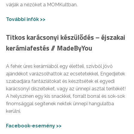
várják a nézőket a MOMKultban.
További infók >>
Titkos karácsonyi készülődés – éjszakai
kerámiafestés // MadeByYou
A fehér, üres kerámiából egy életteli, szívből jövő
ajándékot varázsolhattok az ecsetetekkel. Engedjétek
szabadjára fantáziátokat és készítsétek el egyedi
karácsonyi díszeiteket, vagy az ünnepi asztal terítékét!
A helyszínen egy kis snackkel, forralt borral és sok-sok
finomsággal segítenek nektek ünnepi hangulatba
kerülni.
Facebook-esemény >>