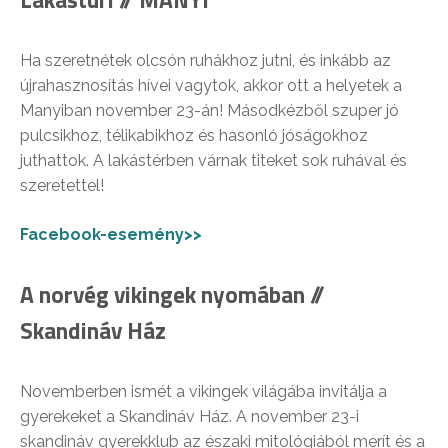
Ha szeretnétek olcsón ruhákhoz jutni, és inkább az
újrahasznosítás hívei vagytok, akkor ott a helyetek a
Manyiban november 23-án! Másodkézből szuper jó
pulcsikhoz, télikabikhoz és hasonló jóságokhoz
juthattok. A lakástérben várnak titeket sok ruhával és
szeretettel!
Facebook-esemény>>
A norvég vikingek nyomában //
Skandináv Ház
Novemberben ismét a vikingek világába invitálja a
gyerekeket a Skandináv Ház. A november 23-i
skandináv gyerekklub az északi mitológiából merít és a