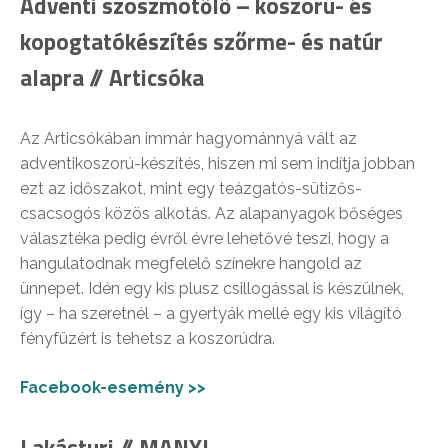
Adventi szöszmötőlő – koszorú- és
kopogtatókészítés szőrme- és natúr
alapra // Articsóka
Az Articsókában immár hagyománnyá vált az
adventikoszorú-készítés, hiszen mi sem indítja jobban
ezt az időszakot, mint egy teázgatós-sütizős-
csacsogós közös alkotás. Az alapanyagok bőséges
választéka pedig évről évre lehetővé teszi, hogy a
hangulatodnak megfelelő színekre hangold az
ünnepet. Idén egy kis plusz csillogással is készülnek,
így – ha szeretnél – a gyertyák mellé egy kis világító
fényfüzért is tehetsz a koszorúdra.
Facebook-esemény >>
Lakásturi // MANYI