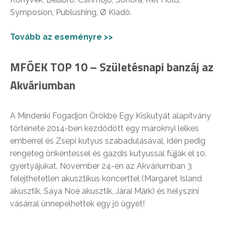
Symposion, Publushing, Ø Kiadó.
Tovább az eseményre >>
MFÖEK TOP 10 – Születésnapi banzáj az
Akváriumban
A Mindenki Fogadjon Örökbe Egy Kiskutyát alapítvány
története 2014-ben kezdődött egy maroknyi lelkes
emberrel és Zsepi kutyus szabadulásával, idén pedig
rengeteg önkéntessel és gazdis kutyussal fújják el 10.
gyertyájukat. November 24-én az Akváriumban 3
felejthetetlen akusztikus koncerttel (Margaret Island
akusztik, Saya Noé akusztik, Járai Márk) és helyszíni
vásárral ünnepelhettek egy jó ügyet!