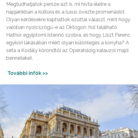
Megtudhatjátok persze azt is, mi hívta életre a
napjainkban a kultúra és a luxus övezte promenádot.
Olyan kérdésekre kaphattok ezúttal választ, mint hogy
valóban nyolcszögű-e az Oktogon, hol található
Hathor egyiptomi istennő szobra, és hogy Liszt Ferenc
egykori lakásában miért olyan különleges a konyha? A
séta a Kodály köröndtől az Operaházig kalauzol majd
benneteket.
További infók >>