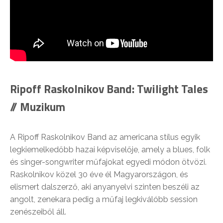
Ripoff Raskolnikov Band: Twilight Tales
// Muzikum
A Ripoff Raskolnikov Band az americana stílus egyik
legkiemelkedőbb hazai képviselője, amely a blues, folk
és singer-songwriter műfajokat egyedi módon ötvözi.
Raskolnikov közel 30 éve él Magyarországon, és
elismert dalszerző, aki anyanyelvi szinten beszéli az
angolt, zenekara pedig a műfaj legkiválóbb session
zenészeiből áll.