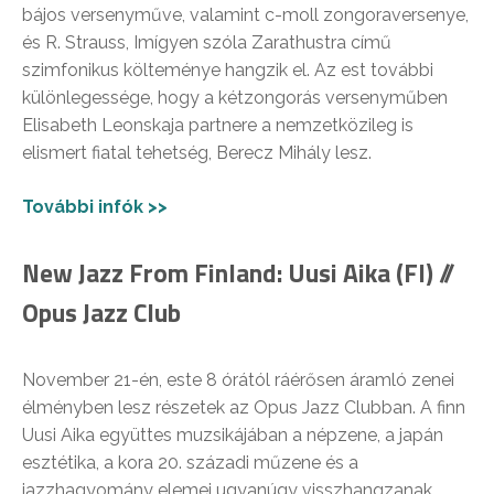
bájos versenyműve, valamint c-moll zongoraversenye,
és R. Strauss, Imígyen szóla Zarathustra című
szimfonikus költeménye hangzik el. Az est további
különlegessége, hogy a kétzongorás versenyműben
Elisabeth Leonskaja partnere a nemzetközileg is
elismert fiatal tehetség, Berecz Mihály lesz.
További infók >>
New Jazz From Finland: Uusi Aika (FI) //
Opus Jazz Club
November 21-én, este 8 órától ráérősen áramló zenei
élményben lesz részetek az Opus Jazz Clubban. A finn
Uusi Aika együttes muzsikájában a népzene, a japán
esztétika, a kora 20. századi műzene és a
jazzhagyomány elemei ugyanúgy visszhangzanak.