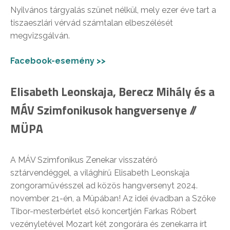
Nyilvános tárgyalás szünet nélkül, mely ezer éve tart a
tiszaeszlári vérvád számtalan elbeszélését
megvizsgálván.
Facebook-esemény >>
Elisabeth Leonskaja, Berecz Mihály és a
MÁV Szimfonikusok hangversenye //
MÜPA
A MÁV Szimfonikus Zenekar visszatérő
sztárvendéggel, a világhírű Elisabeth Leonskaja
zongoraművésszel ad közös hangversenyt 2024.
november 21-én, a Müpában! Az idei évadban a Szőke
Tibor-mesterbérlet első koncertjén Farkas Róbert
vezényletével Mozart két zongorára és zenekarra írt