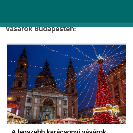
További csodás karácsonyi
vásárok Budapesten:
A legszebb karácsonyi vásárok