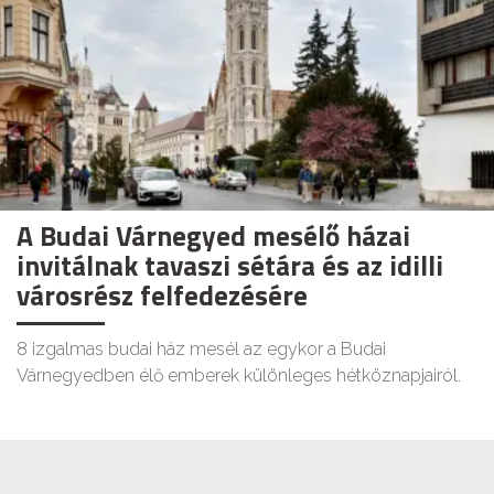
A Budai Várnegyed mesélő házai
invitálnak tavaszi sétára és az idilli
városrész felfedezésére
8 izgalmas budai ház mesél az egykor a Budai
Várnegyedben élő emberek különleges hétköznapjairól.