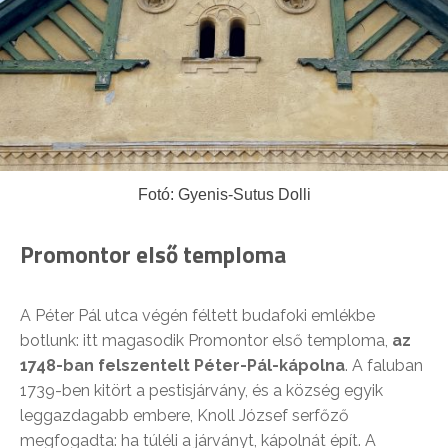
Fotó: Gyenis-Sutus Dolli
Promontor első temploma
A Péter Pál utca végén féltett budafoki emlékbe
botlunk: itt magasodik Promontor első temploma,
az
1748-ban felszentelt Péter-Pál-kápolna
. A faluban
1739-ben kitört a pestisjárvány, és a község egyik
leggazdagabb embere, Knoll József serfőző
megfogadta: ha túléli a járványt, kápolnát épít. A