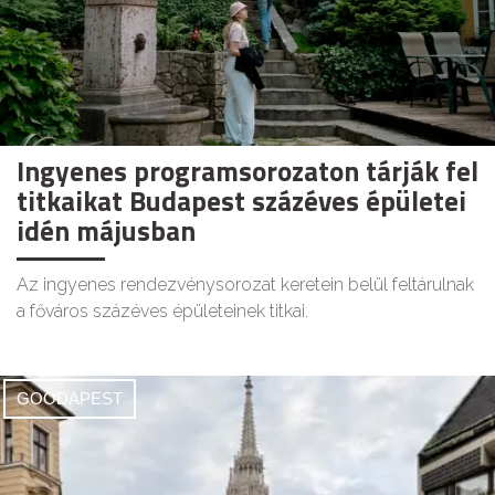
Ingyenes programsorozaton tárják fel
titkaikat Budapest százéves épületei
idén májusban
Az ingyenes rendezvénysorozat keretein belül feltárulnak
a főváros százéves épületeinek titkai.
GOODAPEST