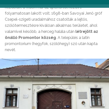
Budafok története ugyan csak a XVIII. század elején
kezdődik, a vidék már az újkőkortól kezdve
folyamatosan lakott volt. 1698-ban Savoyai Jenő gróf
Csepel-szigeti uradalmához csatolták a lejtős,
szőlőtermesztésre kiválóan alkalmas területet, ahol
valamivel később, a herceg halála után
létrejött az
önálló Promontor község
. A település a latin
promontorium (hegyfok, szőlőhegy) szó után kapta
nevét.