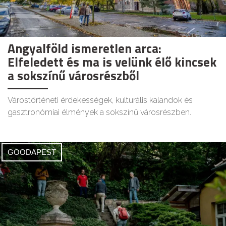
Angyalföld ismeretlen arca:
Elfeledett és ma is velünk élő kincsek
a sokszínű városrészből
Várostörténeti érdekességek, kulturális kalandok és
gasztronómiai élmények a sokszínű városrészben.
GOODAPEST