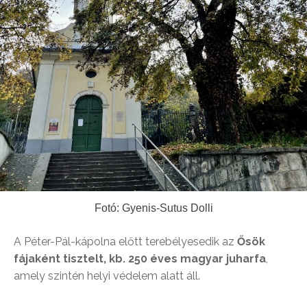
Fotó: Gyenis-Sutus Dolli
A Péter-Pál-kápolna előtt terebélyesedik az
Ősök
fájaként tisztelt, kb. 250 éves magyar juharfa
,
amely szintén helyi védelem alatt áll.