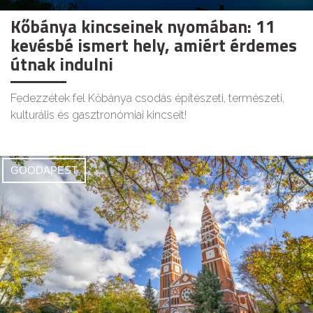
Kőbánya kincseinek nyomában: 11
kevésbé ismert hely, amiért érdemes
útnak indulni
Fedezzétek fel Kőbánya csodás építészeti, természeti,
kulturális és gasztronómiai kincseit!
GOODAPEST