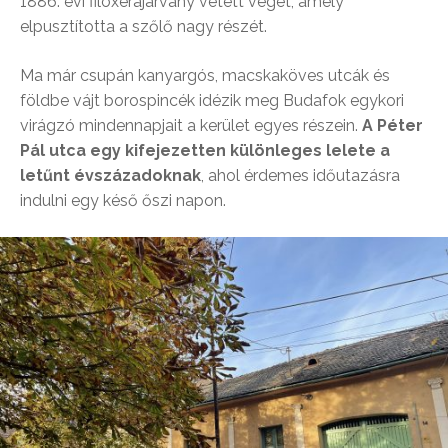
1886. évi filoxérajárvány vetett véget, amely
elpusztította a szőlő nagy részét.
Ma már csupán kanyargós, macskaköves utcák és
földbe vájt borospincék idézik meg Budafok egykori
virágzó mindennapjait a kerület egyes részein.
A Péter
Pál utca egy kifejezetten különleges lelete a
letűnt évszázadoknak
, ahol érdemes időutazásra
indulni egy késő őszi napon.