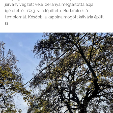
járvány végzett vele, de lánya megtartotta apja
ígéretét, és 1743-ra felépíttette Budafok első
templomát. Később, a kápolna mögött kálvária épült
ki.