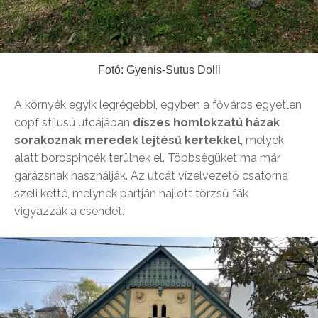
Fotó: Gyenis-Sutus Dolli
A környék egyik legrégebbi, egyben a főváros egyetlen
copf stílusú utcájában
díszes homlokzatú házak
sorakoznak meredek lejtésű kertekkel
, melyek
alatt borospincék terülnek el. Többségüket ma már
garázsnak használják. Az utcát vízelvezető csatorna
szeli ketté, melynek partján hajlott törzsű fák
vigyázzák a csendet.