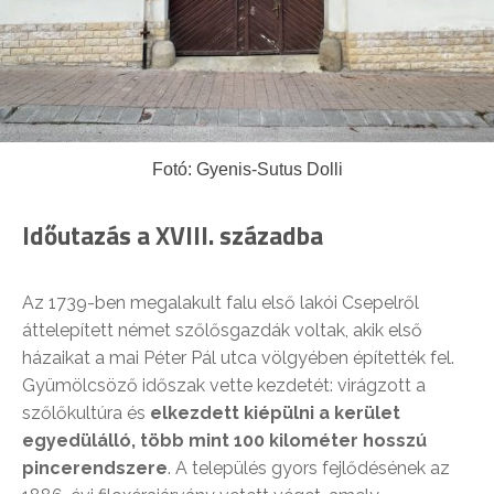
Fotó: Gyenis-Sutus Dolli
Időutazás a XVIII. századba
Az 1739-ben megalakult falu első lakói Csepelről
áttelepített német szőlősgazdák voltak, akik első
házaikat a mai Péter Pál utca völgyében építették fel.
Gyümölcsöző időszak vette kezdetét: virágzott a
szőlőkultúra és
elkezdett kiépülni a kerület
egyedülálló, több mint 100 kilométer hosszú
pincerendszere
. A település gyors fejlődésének az