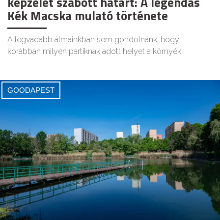
képzelet szabott határt: A legendás
Kék Macska mulató története
A legvadabb álmainkban sem gondolnánk, hogy
korábban milyen partiknak adott helyet a környék.
GOODAPEST