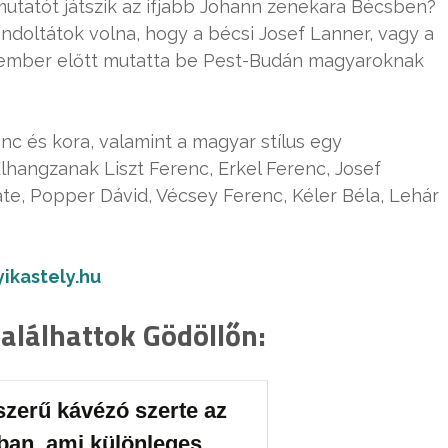
utatót játszik az ifjabb Johann zenekara Bécsben?
ndoltátok volna, hogy a bécsi Josef Lanner, vagy a
 ember előtt mutatta be Pest-Budán magyaroknak
c és kora, valamint a magyar stílus egy
lhangzanak Liszt Ferenc, Erkel Ferenc, Josef
ate, Popper Dávid, Vécsey Ferenc, Kéler Béla, Lehár
yikastely.hu
találhattok Gödöllőn:
szerű kávézó szerte az
ban, ami különleges