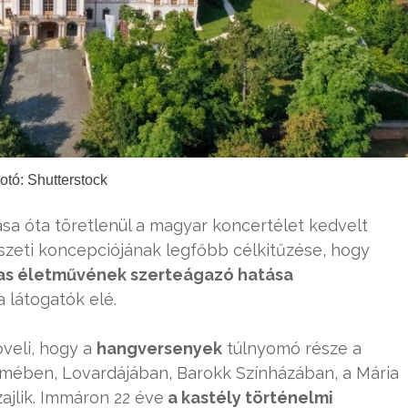
otó: Shutterstock
lása óta töretlenül a magyar koncertélet kedvelt
észeti koncepciójának legfőbb célkitűzése, hogy
mas életművének szerteágazó hatása
 látogatók elé.
öveli, hogy a
hangversenyek
túlnyomó része a
ermében, Lovardájában, Barokk Színházában, a Mária
zajlik. Immáron 22 éve
a kastély történelmi