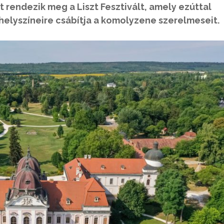
t rendezik meg a Liszt Fesztivált, amely ezúttal
i helyszíneire csábítja a komolyzene szerelmeseit.