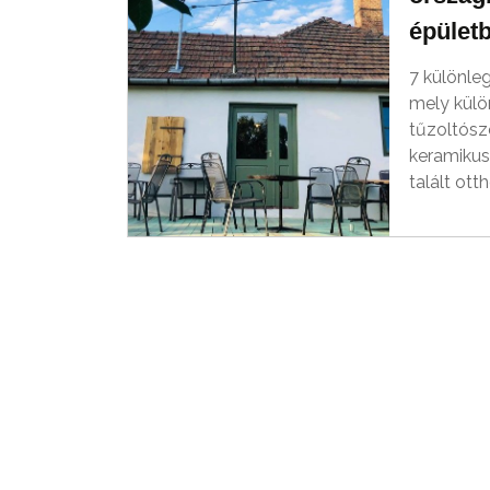
épületb
7 különle
mely külö
tűzoltósz
keramiku
talált ott