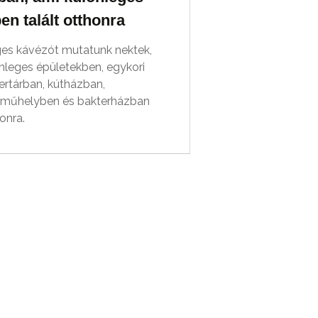
en talált otthonra
ges kávézót mutatunk nektek,
nleges épületekben, egykori
ertárban, kútházban,
sműhelyben és bakterházban
honra.