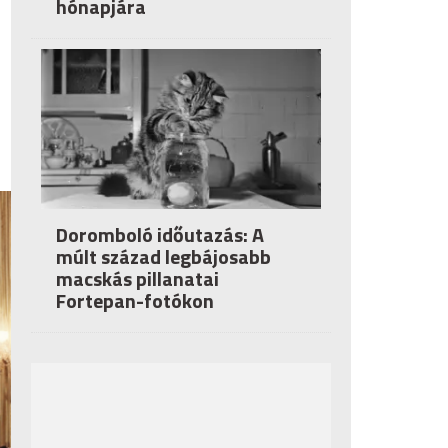
hónapjára
Doromboló időutazás: A
múlt század legbájosabb
macskás pillanatai
Fortepan-fotókon