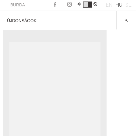
EN
HU
SL
BURDA
ÚJDONSÁGOK