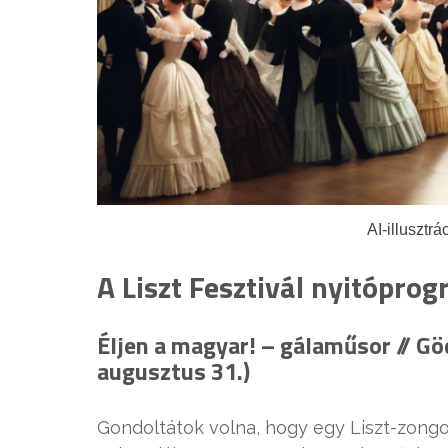
AI-illusztrá
A Liszt Fesztivál nyitópro
Éljen a magyar! – gálaműsor // Göd
augusztus 31.)
Gondoltátok volna, hogy egy Liszt-zongo