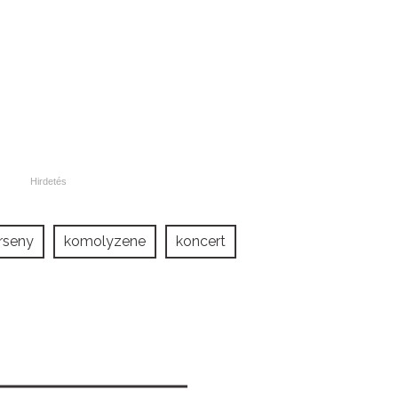
rseny
komolyzene
koncert