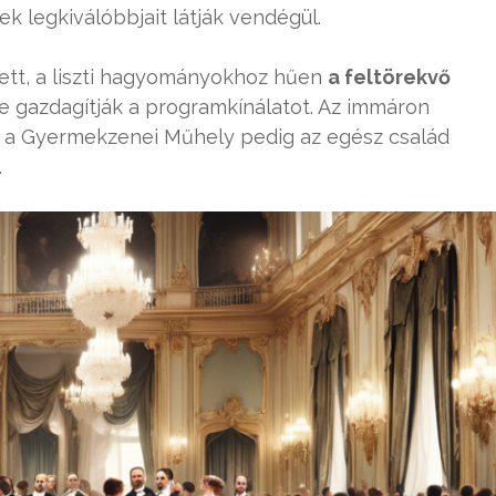
k legkiválóbbjait látják vendégül.
ett, a liszti hagyományokhoz hűen
a feltörekvő
re gazdagítják a programkínálatot. Az immáron
tve a Gyermekzenei Műhely pedig az egész család
.