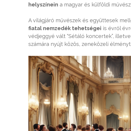
helyszínein
a magyar és külföldi művésze
A világjáró művészek és együttesek mell
fiatal nemzedék tehetségei
is évről év
védjeggyé vált “Sétáló koncertek”, ille
számára nyújt közös, zeneközeli élményt