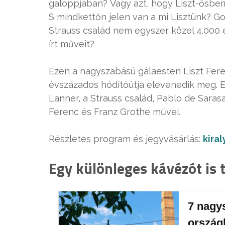
galoppjában? Vagy azt, hogy Liszt-ősbem
S mindkettőn jelen van a mi Lisztünk? Go
Strauss család nem egyszer közel 4.000
írt műveit?
Ezen a nagyszabású gálaesten Liszt Feren
évszázados hódítóútja elevenedik meg. E
Lanner, a Strauss család, Pablo de Saras
Ferenc és Franz Grothe művei.
Részletes program és jegyvásárlás:
kiral
Egy különleges kávézót is 
7 nagy
ország