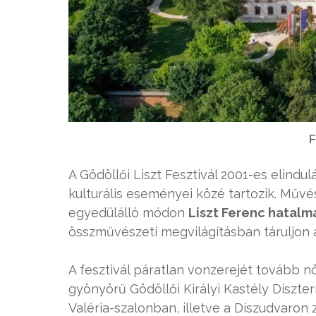
F
A Gödöllői Liszt Fesztivál 2001-es elindu
kulturális eseményei közé tartozik. Műv
egyedülálló módon
Liszt Ferenc hatal
összművészeti megvilágításban táruljon a
A fesztivál páratlan vonzerejét tovább n
gyönyörű Gödöllői Királyi Kastély Díszt
Valéria-szalonban, illetve a Díszudvaron 