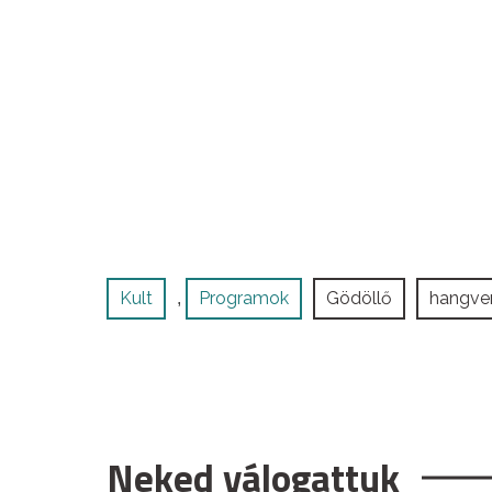
Kult
Programok
Gödöllő
hangve
,
Neked válogattuk