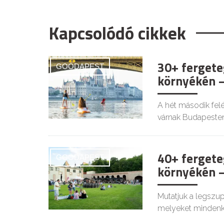
Kapcsolódó cikkek
30+ fergete
GOODAPEST
környékén –
A hét második felé
várnak Budapesten
40+ fergete
GOODAPEST
környékén –
Mutatjuk a legszu
melyeket mindenki