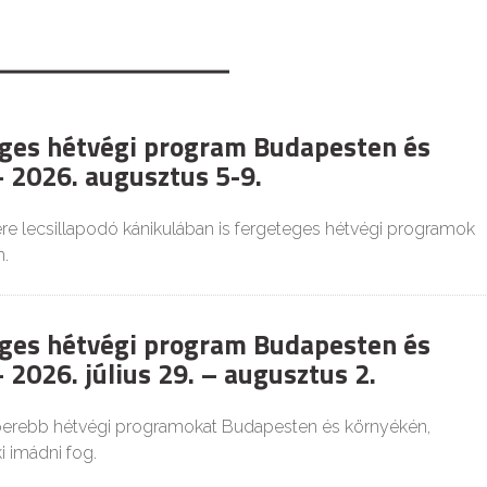
ges hétvégi program Budapesten és
 2026. augusztus 5-9.
re lecsillapodó kánikulában is fergeteges hétvégi programok
.
ges hétvégi program Budapesten és
 2026. július 29. – augusztus 2.
perebb hétvégi programokat Budapesten és környékén,
 imádni fog.