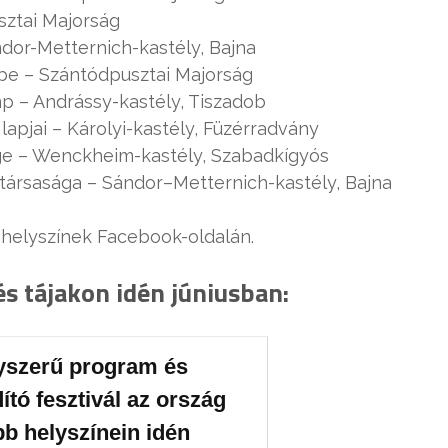
usztai Majorság
ándor-Metternich-kastély, Bajna
vőbe – Szántódpusztai Majorság
mp – Andrássy-kastély, Tiszadob
lapjai – Károlyi-kastély, Füzérradvány
uge – Wenckheim-kastély, Szabadkígyós
 társasága – Sándor
–
Metternich-kastély, Bajna
helyszínek Facebook-oldalán.
 tájakon idén júniusban:
yszerű program és
ító fesztivál az ország
b helyszínein idén