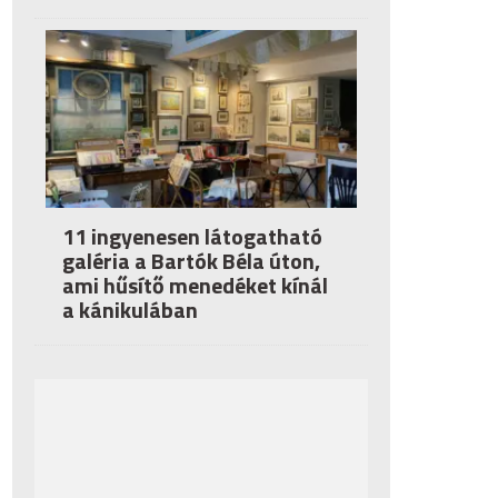
11 ingyenesen látogatható
galéria a Bartók Béla úton,
ami hűsítő menedéket kínál
a kánikulában