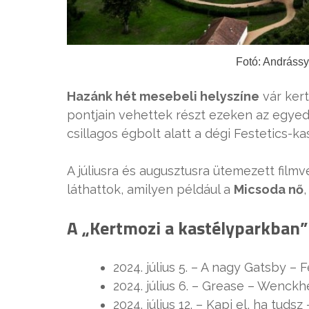
Fotó: Andrássy
Hazánk hét mesebeli helyszíne
vár kert
pontjain vehettek részt ezeken az egye
csillagos égbolt alatt a dégi Festetics-k
A júliusra és augusztusra ütemezett fil
láthattok, amilyen például a
Micsoda nő
,
A „Kertmozi a kastélyparkban”
2024. július 5. – A nagy Gatsby – 
2024. július 6. – Grease – Wenck
2024. július 12. – Kapj el, ha tud