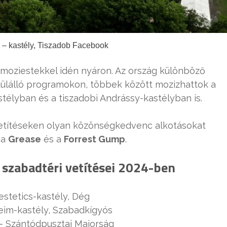
 – kastély, Tiszadob Facebook
moziestekkel idén nyáron. Az ország különböző
dülálló programokon, többek között mozizhattok a
astélyban és a tiszadobi Andrássy-kastélyban is.
mvetítéseken olyan közönségkedvenc alkotásokat
 a
Grease
és a
Forrest Gump
.
 szabadtéri vetítései 2024-ben
Festetics-kastély, Dég
heim-kastély, Szabadkígyós
sz – Szántódpusztai Majorság