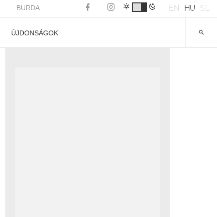
EN
HU
SL
BURDA
ÚJDONSÁGOK