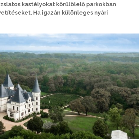
ázslatos kastélyokat körülölelő parkokban
etítéseket. Ha igazán különleges nyári