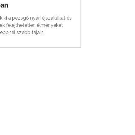
ban
k ki a pezsgő nyári éjszakákat és
ek felejthetetlen élményeket
ebbnél szebb tájain!