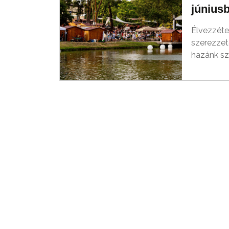
június
Élvezzéte
szerezzet
hazánk sz