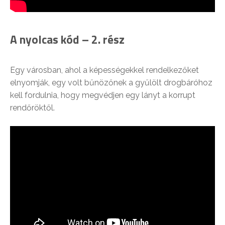
A nyolcas kód – 2. rész
Egy városban, ahol a képességekkel rendelkezőket
elnyomják, egy volt bűnözőnek a gyűlölt drogbáróhoz
kell fordulnia, hogy megvédjen egy lányt a korrupt
rendőröktől.