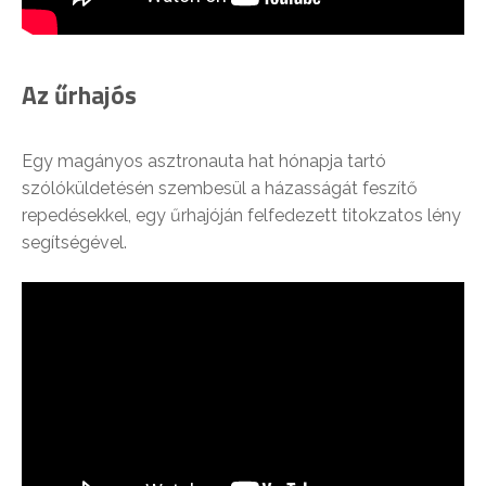
Az űrhajós
Egy magányos asztronauta hat hónapja tartó
szólóküldetésén szembesül a házasságát feszítő
repedésekkel, egy űrhajóján felfedezett titokzatos lény
segítségével.