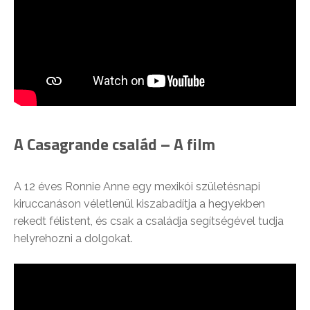
A Casagrande család – A film
A 12 éves Ronnie Anne egy mexikói születésnapi
kiruccanáson véletlenül kiszabadítja a hegyekben
rekedt félistent, és csak a családja segítségével tudja
helyrehozni a dolgokat.