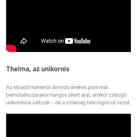
Thelma, az unikornis
Az előadói karrierről álmodó énekes póni már
bemutatkozásakor hangos sikert arat, amikor csillogó
unikornissá változik – de a sztárság felé rögös út vezet.