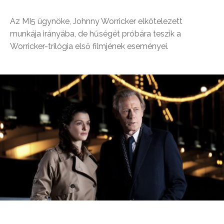
Az MI5 ügynöke, Johnny Worricker elkötelezett
munkája irányába, de hűségét próbára teszik a
Worricker-trilógia első filmjének eseményei.