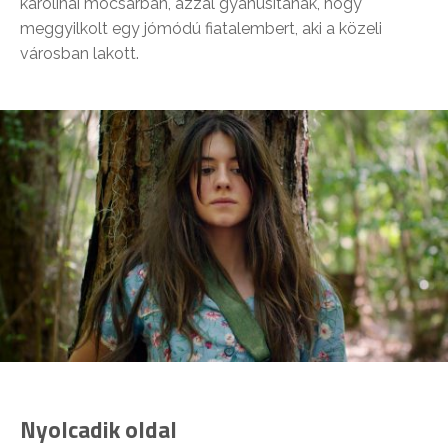
karolinai mocsárban, azzal gyanúsítanak, hogy
meggyilkolt egy jómódú fiatalembert, aki a közeli
városban lakott.
Nyolcadik oldal