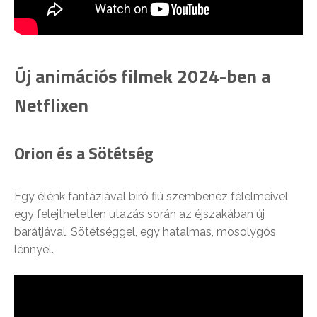
Új animációs filmek 2024-ben a
Netflixen
Orion és a Sötétség
Egy élénk fantáziával bíró fiú szembenéz félelmeivel
egy felejthetetlen utazás során az éjszakában új
barátjával, Sötétséggel, egy hatalmas, mosolygós
lénnyel.