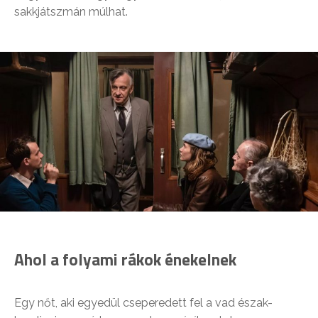
sakkjátszmán múlhat.
Ahol a folyami rákok énekelnek
Egy nőt, aki egyedül cseperedett fel a vad észak-