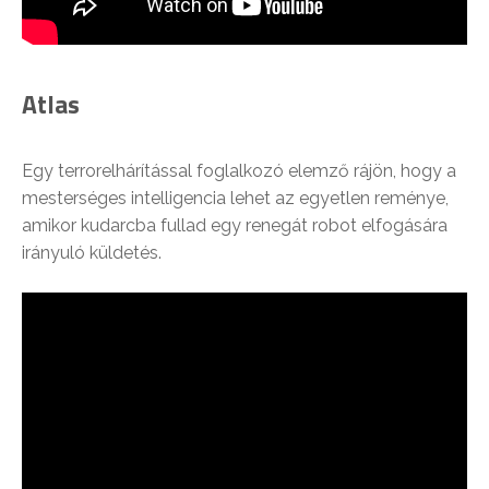
Atlas
Egy terrorelhárítással foglalkozó elemző rájön, hogy a
mesterséges intelligencia lehet az egyetlen reménye,
amikor kudarcba fullad egy renegát robot elfogására
irányuló küldetés.