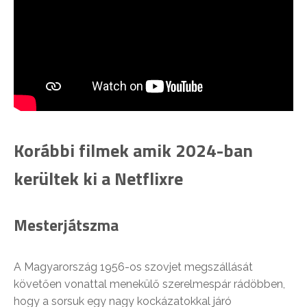
Korábbi filmek amik 2024-ban
kerültek ki a Netflixre
Mesterjátszma
A Magyarország 1956-os szovjet megszállását
követően vonattal menekülő szerelmespár rádöbben,
hogy a sorsuk egy nagy kockázatokkal járó