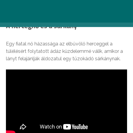
A hercegnő és a sárkány
Egy fiatal nő házassága az elbűvölő herceggel a
túlélésért folytatott ádáz küzdelemmé válik, amikor a
lányt felajánlják áldozatul egy tűzokádó sárkánynak.