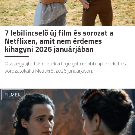
7 lebilincselő új film és sorozat a
Netflixen, amit nem érdemes
kihagyni 2026 januárjában
Összegyűjtöttük nektek a legizgalmasabb új filmeket és
sorozatokat a Netflixről 2026 januárjában.
FILMEK