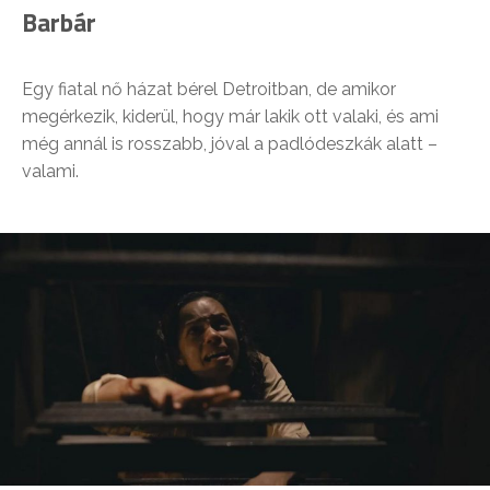
Barbár
Egy fiatal nő házat bérel Detroitban, de amikor
megérkezik, kiderül, hogy már lakik ott valaki, és ami
még annál is rosszabb, jóval a padlódeszkák alatt –
valami.