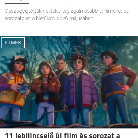
Összegyűjtöttük nektek a legizgalmasabb új filmeket és
sorozatokat a Netflixről 2026 májusában.
FILMEK
11 lebilincselő új film és sorozat a