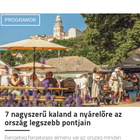
PROGRAMOK
7 nagyszerű kaland a nyárelőre az
ország legszebb pontjain
Rengeteg fergeteges élmény vár az ország minden