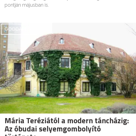
pontján májusban is.
GOODAPEST
Mária Teréziától a modern táncházig:
Az óbudai selyemgombolyító