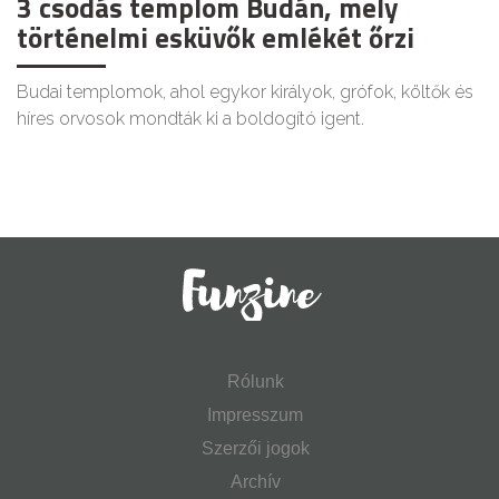
3 csodás templom Budán, mely
történelmi esküvők emlékét őrzi
Budai templomok, ahol egykor királyok, grófok, költők és
híres orvosok mondták ki a boldogító igent.
Rólunk
Impresszum
Szerzői jogok
Archív