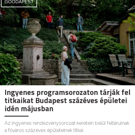
GOODAPEST
Ingyenes programsorozaton tárják fel
titkaikat Budapest százéves épületei
idén májusban
Az ingyenes rendezvénysorozat keretein belül feltárulnak
a főváros százéves épületeinek titkai.