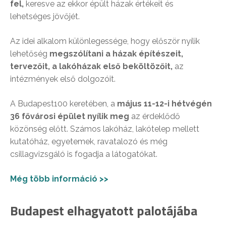
fel,
keresve az ekkor épült házak értékeit és
lehetséges jövőjét.
Az idei alkalom különlegessége, hogy először nyílik
lehetőség
megszólítani a házak építészeit,
tervezőit, a lakóházak első beköltözőit,
az
intézmények első dolgozóit.
A Budapest100 keretében, a
május 11-12-i hétvégén
36 fővárosi épület nyílik meg
az érdeklődő
közönség előtt. Számos lakóház, lakótelep mellett
kutatóház, egyetemek, ravatalozó és még
csillagvizsgáló is fogadja a látogatókat.
Még több információ >>
Budapest elhagyatott palotájába