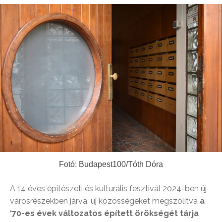
Fotó: Budapest100/Tóth Dóra
A 14 éves építészeti és kulturális fesztivál 2024-ben új
városrészekben járva, új közösségeket megszólítva
a
‘70-es évek változatos épített örökségét tárja