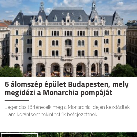
6 álomszép épület Budapesten, mely
megidézi a Monarchia pompáját
Legendás történeteik még a Monarchia idején kezdődtek
– ám korántsem tekinthetők befejezettnek.