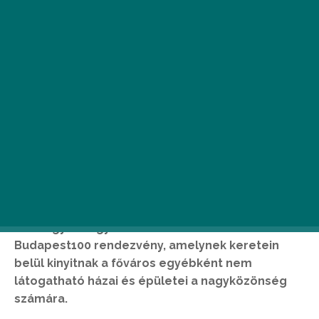
Most hétvégén kerül megrendezésre az évről
évre egyre nagyobb sikernek örvendő
Budapest100 rendezvény, amelynek keretein
belül kinyitnak a főváros egyébként nem
látogatható házai és épületei a nagyközönség
számára.