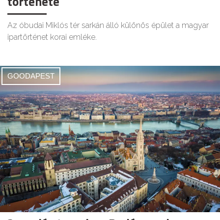
története
Az óbudai Miklós tér sarkán álló különös épület a magyar
ipartörténet korai emléke.
GOODAPEST